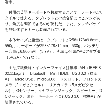
端末。
付属の英語キーボードを接続することで、ノートPCス
タイルで使える。タブレットとの接合部にはヒンジがあ
り、角度を調節できるのが便利だ。また、タッチパッド
を無効化するキーも装備されている。
本体サイズと重量は、タブレットが258×173×9.8mm、
550g、キーボードが258×179×12mm、530g。バッテリ
ー容量は6,800mAh（3.7V）。充電は付属のACアダプタ
（5V/2A）で行なう。
主な搭載機能・インターフェイスは無線LAN（IEEE 8
02.11b/g/n）、Bluetooth、Mini HDMI、USB 3.0（標準
A）、Micro USB、microSDカードスロット、フロントカ
メラ（2メガピクセル）、リアカメラ（5メガピクセ
ル）、Gセンサー、イヤフォンジャック、スピーカー、D
Cジャック。また、キーボードにもUSB 3.0（標準A）が
装備されている。