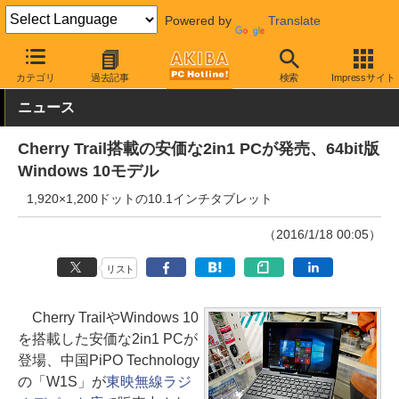
Powered by
Translate
AKIBA PC Hotline!
モバイル
カテゴリ
過去記事
検索
Impressサイト
ニュース
Cherry Trail搭載の安価な2in1 PCが発売、64bit版
Windows 10モデル
1,920×1,200ドットの10.1インチタブレット
（2016/1/18 00:05）
リスト
Cherry TrailやWindows 10
を搭載した安価な2in1 PCが
登場、中国PiPO Technology
の「W1S」が
東映無線ラジ