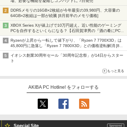
場、必要な機能を凝縮しコンパクトに 7日発売
DDR5メモリの16GB×2枚組が今年最安の39,980円、大容量の
64GB×2枚組は一部が続騰 [8月前半のメモリ価格]
XBOX Series Xが値上げで10万円超え。近い性能のゲーミング
PCを自作するといくらになる？【石田賀津男の『酒の肴にPCゲ
ーム』】
Ryzenが上昇から一転して値下がり、「Ryzen 7 7700X3D」は
45,800円に急落し「Ryzen 7 7800X3D」との価格逆転解消 [8月
前半のCPU価格]
イオシス創業30周年セール「30周年記念祭」が14日からスター
ト
もっと見る
AKIBA PC Hotline! をフォローする
Special Site