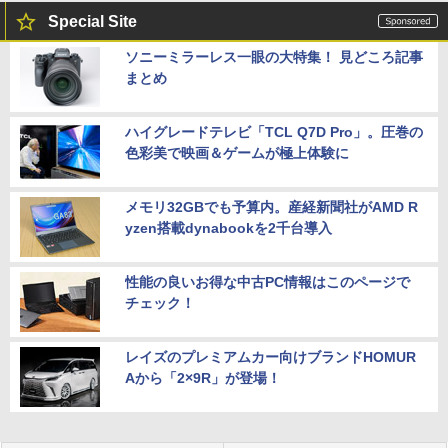
Special Site
ソニーミラーレス一眼の大特集！ 見どころ記事
まとめ
ハイグレードテレビ「TCL Q7D Pro」。圧巻の
色彩美で映画＆ゲームが極上体験に
メモリ32GBでも予算内。産経新聞社がAMD R
yzen搭載dynabookを2千台導入
性能の良いお得な中古PC情報はこのページで
チェック！
レイズのプレミアムカー向けブランドHOMUR
Aから「2×9R」が登場！