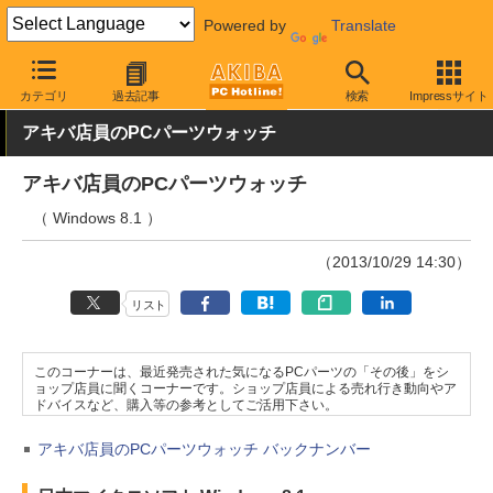
Powered by
Translate
AKIBA PC Hotline!
PC本体・ソフト
OS
Windows 8.1
カテゴリ
過去記事
検索
Impressサイト
アキバ店員のPCパーツウォッチ
アキバ店員のPCパーツウォッチ
（ Windows 8.1 ）
（2013/10/29 14:30）
リスト
このコーナーは、最近発売された気になるPCパーツの「その後」をシ
ョップ店員に聞くコーナーです。ショップ店員による売れ行き動向やア
ドバイスなど、購入等の参考としてご活用下さい。
アキバ店員のPCパーツウォッチ バックナンバー