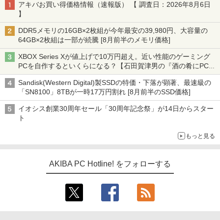
アキバお買い得価格情報（速報版） 【 調査日：2026年8月6日
】
DDR5メモリの16GB×2枚組が今年最安の39,980円、大容量の
64GB×2枚組は一部が続騰 [8月前半のメモリ価格]
XBOX Series Xが値上げで10万円超え。近い性能のゲーミング
PCを自作するといくらになる？【石田賀津男の『酒の肴にPCゲ
ーム』】
Sandisk(Western Digital)製SSDの特価・下落が顕著、最速級の
「SN8100」8TBが一時17万円割れ [8月前半のSSD価格]
イオシス創業30周年セール「30周年記念祭」が14日からスター
ト
もっと見る
AKIBA PC Hotline! をフォローする