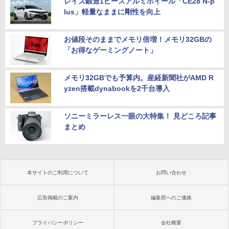
レイズ鍛造1ピースアルミホイール「CE28 N-p
lus」軽量なままに剛性を向上
お値段そのままでメモリ倍増！メモリ32GBの
「お得なゲーミングノート」
メモリ32GBでも予算内。産経新聞社がAMD R
yzen搭載dynabookを2千台導入
ソニーミラーレス一眼の大特集！ 見どころ記事
まとめ
本サイトのご利用について
お問い合わせ
広告掲載のご案内
編集部へのご連絡
プライバシーポリシー
会社概要