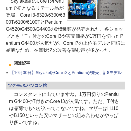
Skylake版のCore i3/Penti
umで初となるリテール品が
登場、Core i3-6320/6300/63
00T/6100/6100TとPentium
G4520/G4500/G4400の計8種類が発売された。各ショッ
プとも「T」付きのCore i3や実売価格が1万円を切ったP
entium G4400が人気だが、Core i7の上位モデルと同様に
品薄なため、在庫状況の改善を望む声が多かった。
関連記事
【10月30日】Skylake版Core i3とPentiumが発売、計8モデル
ツクモeX.パソコン館
コンスタントに出ていますね。1万円切りのPentiu
m G4400やT付きのCore i3が人気です。ただ、T付き
は品薄でものが入ってこないですね。マザーはH110
やB150といった安いマザーとの組み合わせがやっぱ
り多いですね。