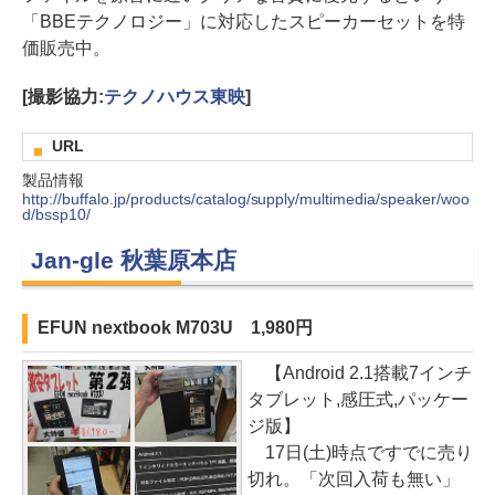
「BBEテクノロジー」に対応したスピーカーセットを特
価販売中。
[撮影協力:
テクノハウス東映
]
URL
製品情報
http://buffalo.jp/products/catalog/supply/multimedia/speaker/woo
d/bssp10/
Jan-gle 秋葉原本店
EFUN nextbook M703U 1,980円
【Android 2.1搭載7インチ
タブレット,感圧式,パッケー
ジ版】
17日(土)時点ですでに売り
切れ。「次回入荷も無い」