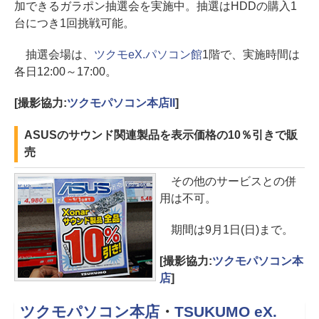
加できるガラポン抽選会を実施中。抽選はHDDの購入1
台につき1回挑戦可能。
抽選会場は、
ツクモeX.パソコン館
1階で、実施時間は
各日12:00～17:00。
[撮影協力:
ツクモパソコン本店II
]
ASUSのサウンド関連製品を表示価格の10％引きで販
売
その他のサービスとの併
用は不可。
期間は9月1日(日)まで。
[撮影協力:
ツクモパソコン本
店
]
ツクモパソコン本店
・
TSUKUMO eX.