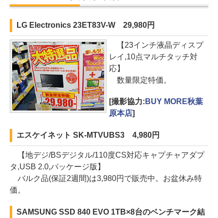
LG Electronics 23ET83V-W 29,980円
【23インチ液晶ディスプ
レイ,10点マルチタッチ対
応】
数量限定特価。
[撮影協力:
BUY MORE秋葉
原本店
]
エスケイネット SK-MTVUBS3 4,980円
【地デジ/BSデジタル/110度CS対応キャプチャアダプ
タ,USB 2.0,パッケージ版】
バルク品(保証2週間)は3,980円で販売中。お盆休み特
価。
SAMSUNG SSD 840 EVO 1TB×8台のベンチマーク結