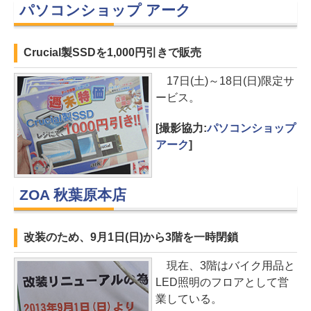
パソコンショップ アーク
Crucial製SSDを1,000円引きで販売
17日(土)～18日(日)限定サ
ービス。
[撮影協力:
パソコンショップ
アーク
]
ZOA 秋葉原本店
改装のため、9月1日(日)から3階を一時閉鎖
現在、3階はバイク用品と
LED照明のフロアとして営
業している。