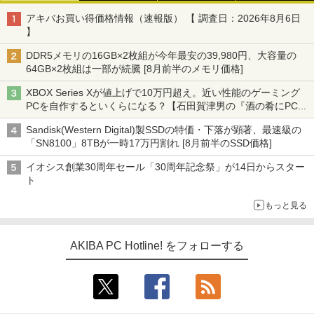
アキバお買い得価格情報（速報版） 【 調査日：2026年8月6日
】
DDR5メモリの16GB×2枚組が今年最安の39,980円、大容量の
64GB×2枚組は一部が続騰 [8月前半のメモリ価格]
XBOX Series Xが値上げで10万円超え。近い性能のゲーミング
PCを自作するといくらになる？【石田賀津男の『酒の肴にPCゲ
ーム』】
Sandisk(Western Digital)製SSDの特価・下落が顕著、最速級の
「SN8100」8TBが一時17万円割れ [8月前半のSSD価格]
イオシス創業30周年セール「30周年記念祭」が14日からスター
ト
もっと見る
AKIBA PC Hotline! をフォローする