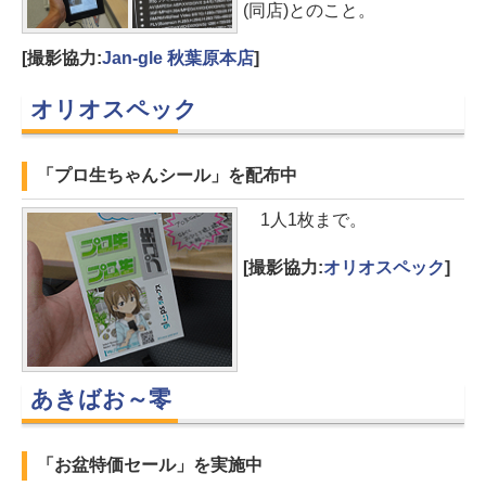
(同店)とのこと。
[撮影協力:
Jan-gle 秋葉原本店
]
オリオスペック
「プロ生ちゃんシール」を配布中
1人1枚まで。
[撮影協力:
オリオスペック
]
あきばお～零
「お盆特価セール」を実施中