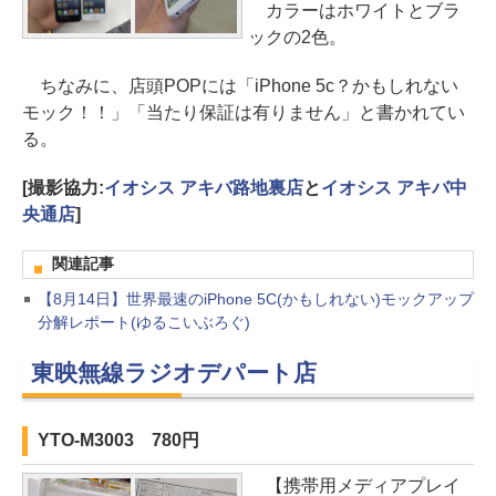
カラーはホワイトとブラ
ックの2色。
ちなみに、店頭POPには「iPhone 5c？かもしれない
モック！！」「当たり保証は有りません」と書かれてい
る。
[撮影協力:
イオシス アキバ路地裏店
と
イオシス アキバ中
央通店
]
関連記事
【8月14日】世界最速のiPhone 5C(かもしれない)モックアップ
分解レポート(ゆるこいぶろぐ)
東映無線ラジオデパート店
YTO-M3003 780円
【携帯用メディアプレイ