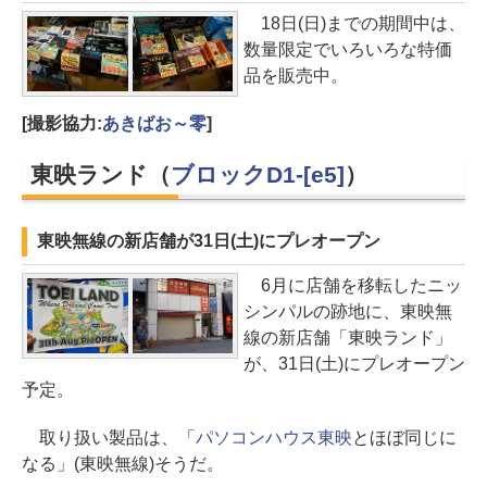
18日(日)までの期間中は、
数量限定でいろいろな特価
品を販売中。
[撮影協力:
あきばお～零
]
東映ランド（
ブロックD1-[e5]
）
東映無線の新店舗が31日(土)にプレオープン
6月に店舗を移転したニッ
シンパルの跡地に、東映無
線の新店舗「東映ランド」
が、31日(土)にプレオープン
予定。
取り扱い製品は、「
パソコンハウス東映
とほぼ同じに
なる」(東映無線)そうだ。