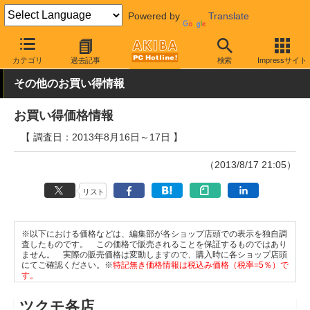
Powered by
Translate
AKIBA PC Hotline!
秋葉原情報
価格情報
特価情報
カテゴリ
過去記事
検索
Impressサイト
その他のお買い得情報
お買い得価格情報
【 調査日：2013年8月16日～17日 】
（2013/8/17 21:05）
リスト
※以下における価格などは、編集部が各ショップ店頭での表示を独自調
査したものです。 この価格で販売されることを保証するものではあり
ません。 実際の販売価格は変動しますので、購入時に各ショップ店頭
にてご確認ください。※
特記無き価格情報は税込み価格（税率=5％）で
す。
ツクモ各店