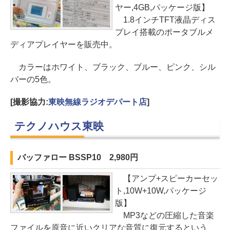
ヤー,4GB,パッケージ版】
1.8インチTFT液晶ディス
プレイ搭載のポータブルメ
ディアプレイヤーを販売中。
カラーはホワイト、ブラック、ブルー、ピンク、シル
バーの5色。
[撮影協力:
東映無線ラジオデパート店
]
テクノハウス東映
バッファロー BSSP10 2,980円
【アンプ+スピーカーセッ
ト,10W+10W,パッケージ
版】
MP3などの圧縮した音楽
ファイルを原音に近いクリアな音質に復元するという