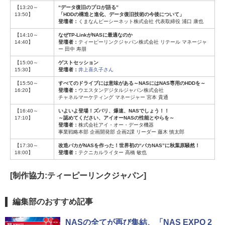
【13:20～
“データ復旧のプロが語る”
13:50】
「HDDの構造と進化、データ復旧技術の今後について」
登壇者：
くまなんピーシーネット株式会社 代表取締役 浦口 康也
【14:10～
なぜTP-LinkがNASに最適なのか
14:40】
登壇者：
ティーピーリンクジャパン株式会社 リテール マネージャ
ー 田中 寿朋
【15:00～
ゲストセッション
15:30】
登壇者：
井上喜久子さん
【15:50～
すべてのドライブには意味がある～NASにはNAS専用のHDDを～
16:20】
登壇者：
ウエスタンデジタルジャパン株式会社
チャネルマーケティング マネージャー 宮本 貴通
【16:40～
いよいよ登場！ズバリ、爆速、NASでしょう！！
17:10】
～認めてください、アイオーNASの性能とやらを～
登壇者：
株式会社アイ・オー・データ機器
事業戦略本部 企画開発部 企画2課 リーダー 藤木 慎太郎
【17:30～
改造バカがNASを作った！世界初の“バカNAS”に秋葉原騒然！
18:00】
登壇者：
テクニカルライター 高橋 敏也
[制作協力:ティーピーリンクジャパン]
編集部のおすすめ記事
NASの全てが再び集結、「NAS EXPO 2