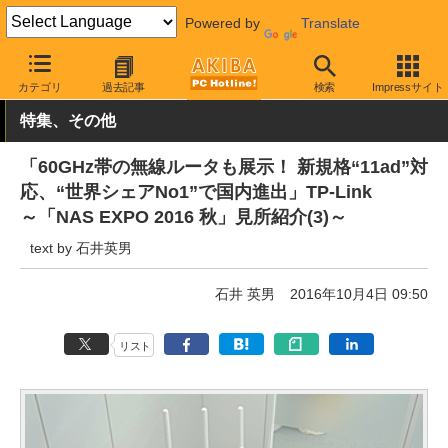
Powered by
Translate
AKIBA PC Hotline!
イベント
NAS EXPO
カテゴリ
過去記事
検索
Impressサイト
特集、その他
「60GHz帯の無線ルータも展示！ 新規格“11ad”対
応、“世界シェアNo1”で国内進出」TP-Link
～「NAS EXPO 2016 秋」見所紹介(3)～
text by 石井英男
石井 英男
2016年10月4日 09:50
リスト