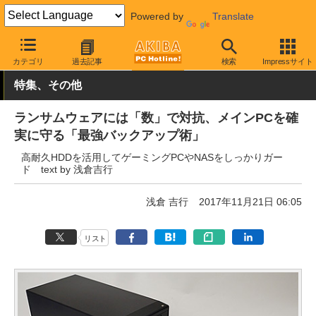
Powered by
Translate
AKIBA PC Hotline!
PCパーツ
HDD（ハードディスク）
Western 
カテゴリ
過去記事
検索
Impressサイト
特集、その他
ランサムウェアには「数」で対抗、メインPCを確
実に守る「最強バックアップ術」
高耐久HDDを活用してゲーミングPCやNASをしっかりガー
ド text by 浅倉吉行
浅倉 吉行
2017年11月21日 06:05
リスト