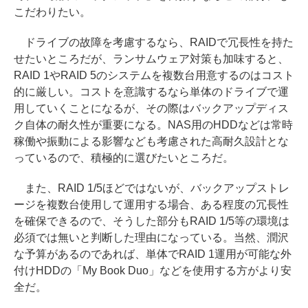
こだわりたい。
ドライブの故障を考慮するなら、RAIDで冗長性を持た
せたいところだが、ランサムウェア対策も加味すると、
RAID 1やRAID 5のシステムを複数台用意するのはコスト
的に厳しい。コストを意識するなら単体のドライブで運
用していくことになるが、その際はバックアップディス
ク自体の耐久性が重要になる。NAS用のHDDなどは常時
稼働や振動による影響なども考慮された高耐久設計とな
っているので、積極的に選びたいところだ。
また、RAID 1/5ほどではないが、バックアップストレ
ージを複数台使用して運用する場合、ある程度の冗長性
を確保できるので、そうした部分もRAID 1/5等の環境は
必須では無いと判断した理由になっている。当然、潤沢
な予算があるのであれば、単体でRAID 1運用が可能な外
付けHDDの「My Book Duo」などを使用する方がより安
全だ。