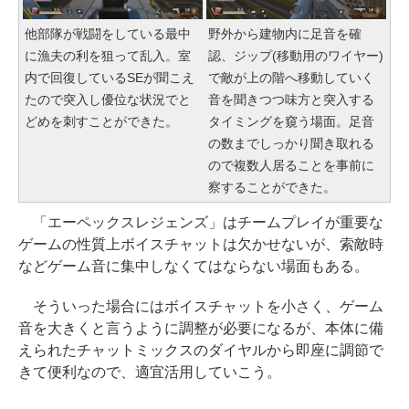
他部隊が戦闘をしている最中
野外から建物内に足音を確
に漁夫の利を狙って乱入。室
認、ジップ(移動用のワイヤー)
内で回復しているSEが聞こえ
で敵が上の階へ移動していく
たので突入し優位な状況でと
音を聞きつつ味方と突入する
どめを刺すことができた。
タイミングを窺う場面。足音
の数までしっかり聞き取れる
ので複数人居ることを事前に
察することができた。
「エーペックスレジェンズ」はチームプレイが重要な
ゲームの性質上ボイスチャットは欠かせないが、索敵時
などゲーム音に集中しなくてはならない場面もある。
そういった場合にはボイスチャットを小さく、ゲーム
音を大きくと言うように調整が必要になるが、本体に備
えられたチャットミックスのダイヤルから即座に調節で
きて便利なので、適宜活用していこう。