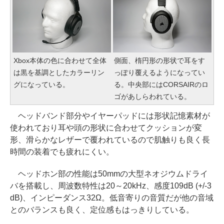
Xbox本体の色に合わせて全体
側面、楕円形の形状で耳をす
は黒を基調としたカラーリン
っぽり覆えるようになってい
グになっている。
る。中央部にはCORSAIRのロ
ゴがあしらわれている。
ヘッドバンド部分やイヤーパッドには形状記憶素材が
使われており耳や頭の形状に合わせてクッションが変
形、滑らかなレザーで覆われているので肌触りも良く長
時間の装着でも疲れにくい。
ヘッドホン部の性能は50mmの大型ネオジウムドライ
バを搭載し、周波数特性は20～20kHz、感度109dB (+/-3
dB)、インピーダンス32Ω。低音寄りの音質だが他の音域
とのバランスも良く、定位感もはっきりしている。