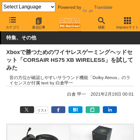
Powered by
Translate
AKIBA PC Hotline!
PC周辺機器
ヘッドセット・スピーカー
ゲ
カテゴリ
過去記事
検索
Impressサイト
特集、その他
Xboxで勝つためのワイヤレスゲーミングヘッドセ
ット「CORSAIR HS75 XB WIRELESS」を試して
みた
音の方位が確認しやすいサラウンド機能「Dolby Atmos」のラ
イセンスが付属 text by 白倉甲一
白倉 甲一
2021年2月19日 00:01
リスト