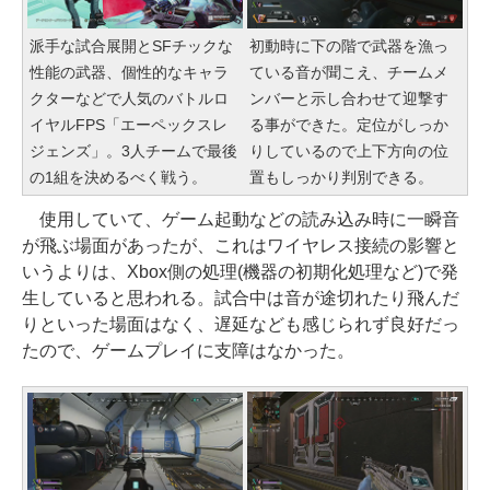
派手な試合展開とSFチックな
初動時に下の階で武器を漁っ
性能の武器、個性的なキャラ
ている音が聞こえ、チームメ
クターなどで人気のバトルロ
ンバーと示し合わせて迎撃す
イヤルFPS「エーペックスレ
る事ができた。定位がしっか
ジェンズ」。3人チームで最後
りしているので上下方向の位
の1組を決めるべく戦う。
置もしっかり判別できる。
使用していて、ゲーム起動などの読み込み時に一瞬音
が飛ぶ場面があったが、これはワイヤレス接続の影響と
いうよりは、Xbox側の処理(機器の初期化処理など)で発
生していると思われる。試合中は音が途切れたり飛んだ
りといった場面はなく、遅延なども感じられず良好だっ
たので、ゲームプレイに支障はなかった。