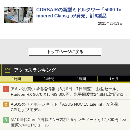
CORSAIRの新型ミドルタワー「5000 Te
mpered Glass」が発売、計6製品
2021年2月13日
トップページに戻る
アクセスランキング
1時間
24時間
1週間
1カ月
アキバお買い得価格情報（8月6日～7日調査） お盆セール、
Radeon RX 9070 XTが89,800円、水平周波数24.8kHz対応の17
型モニターが9,801円、暑さ指数連動セール ほか
ASUSのベアボーンキット「ASUS NUC 15 Lite Kit」が入荷、
CPU別に3モデル
第10世代Core Y搭載のNEC製12.5インチノートが17,800円！秋
葉原で中古PCセール