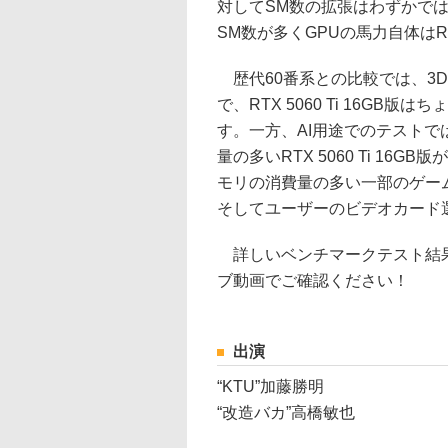
対してSM数の拡張はわずかでは
SM数が多くGPUの馬力自体はR
歴代60番系との比較では、3D
で、RTX 5060 Ti 16GB版は
す。一方、AI用途でのテスト
量の多いRTX 5060 Ti 1
モリの消費量の多い一部のゲー
そしてユーザーのビデオカード
詳しいベンチマークテスト結果
ブ動画でご確認ください！
出演
“KTU”加藤勝明
“改造バカ”高橋敏也