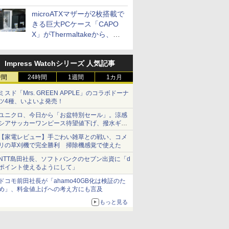
microATXマザーが2枚搭載で
きる巨大PCケース「CAPO
X」がThermaltakeから、カ
ラーは2色
Impress Watchシリーズ 人気記事
時間
24時間
1週間
1カ月
ミスド「Mrs. GREEN APPLE」のコラボドーナ
ツ4種、いよいよ発売！
ユニクロ、今日から「お盆特別セール」。涼感
シアサッカーワンピース待望値下げ、撥水ギア
ショーツは1990円に
【家電レビュー】手ごわい雑草との戦い、コメ
リの草刈機で完全勝利 掃除機感覚で使えた
NTT島田社長、ソフトバンクのセブン出資に「d
ポイント使えるようにして」
ドコモ前田社長が「ahamo40GB化は検証のた
め」、料金値上げへの考え方にも言及
もっと見る