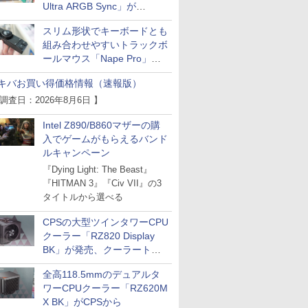
Ultra ARGB Sync」が
Thermaltakeから
スリム形状でキーボードとも
組み合わせやすいトラックボ
ールマウス「Nape Pro」が
Keychronから
キバお買い得価格情報（速報版）
 調査日：2026年8月6日 】
Intel Z890/B860マザーの購
入でゲームがもらえるバンド
ルキャンペーン
『Dying Light: The Beast』
『HITMAN 3』『Civ VII』の3
タイトルから選べる
CPSの大型ツインタワーCPU
クーラー「RZ820 Display
BK」が発売、クーラートッ
プに5インチ液晶搭載
全高118.5mmのデュアルタ
ワーCPUクーラー「RZ620M
X BK」がCPSから