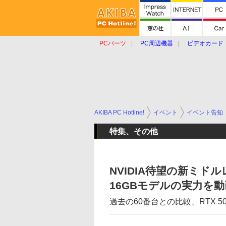
PCパーツ
PC周辺機器
ビデオカード
タブレット
おもしろグッズ
ショップ
AKIBA PC Hotline!
イベント
イベント告知
特集、その他
NVIDIA待望の新ミドルレン
16GBモデルの実力を
過去の60番台との比較、RTX 