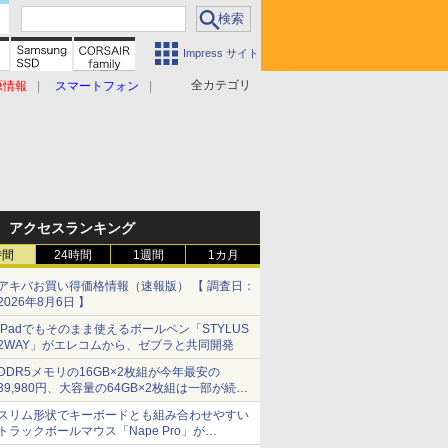
Impress サイト
全カテゴリ
原情報
スマートフォン
アクセスランキング
時間
24時間
1週間
1カ月
アキバお買い得価格情報（速報版） 【 調査日：
2026年8月6日 】
iPadでもそのまま使えるボールペン「STYLUS
2WAY」がエレコムから、ゼブラと共同開発
DDR5メモリの16GB×2枚組が今年最安の
39,980円、大容量の64GB×2枚組は一部が続騰
[8月前半のメモリ価格]
スリム形状でキーボードとも組み合わせやすい
トラックボールマウス「Nape Pro」が
Keychronから