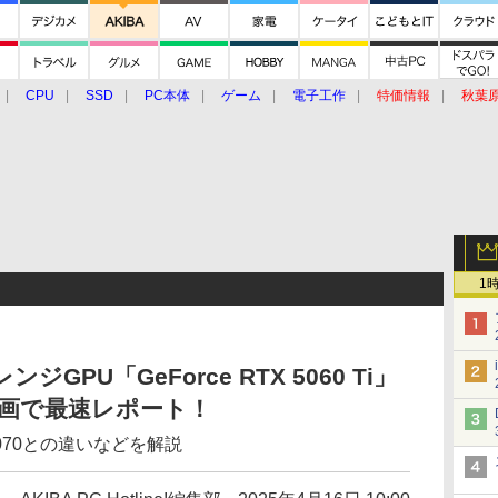
CPU
SSD
PC本体
ゲーム
電子工作
特価情報
秋葉
グルメ
イベント
価格動向
1
ジGPU「GeForce RTX 5060 Ti」
動画で最速レポート！
5070との違いなどを解説