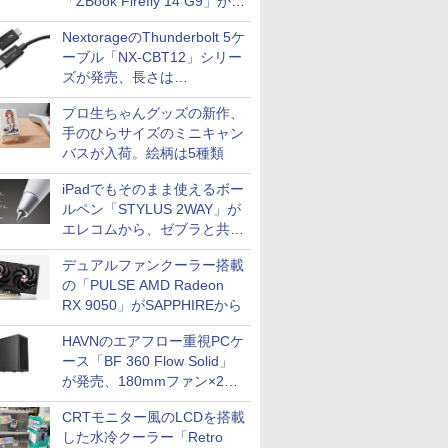
「ZBook Firefly 14 G9」が
79,800円！秋葉原で中古PC
NextorageのThunderbolt 5ケ
セール
ーブル「NX-CBT12」シリー
ズが発売、長さは
30cm/50cm/1mの3種類
プロ生ちゃんグッズの新作、
手のひらサイズのミニキャン
バスが入荷。絵柄は5種類
iPadでもそのまま使えるボー
ルペン「STYLUS 2WAY」が
エレコムから、ゼブラと共同
開発
デュアルファンクーラー搭載
の「PULSE AMD Radeon
RX 9050」がSAPPHIREから
HAVNのエアフロー重視PCケ
ース「BF 360 Flow Solid」
が発売、180mmファン×2搭
載
CRTモニター風のLCDを搭載
した水冷クーラー「Retro