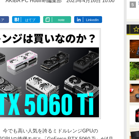
AKIBA PC Hotline!編集部
2025年4月16日 10:00
ェア
はてブ
note
LinkedIn
今でも高い人気を誇るミドルレンジGPUの
に同GPUの後継モデル「GeForce RTX 5060 Ti」が4月