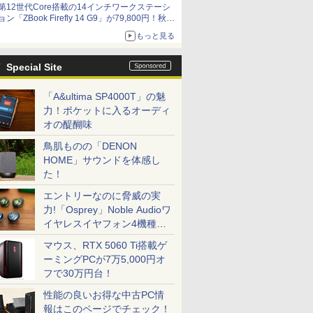
第12世代Core搭載の14インチワークステーシ
ョン「ZBook Firefly 14 G9」が79,800円！秋葉
原で中古PCセール
もっと見る
Special Site
「A&ultima SP4000T」の魅
力！ポケットに入るオーディ
オの醍醐味
鳥肌ものの「DENON
HOME」サウンドを体感し
た！
エントリーなのに脅威の実
力!「Osprey」Noble Audioワ
イヤレスイヤフォン4機種を
一気に聴く
マウス、RTX 5060 Ti搭載ゲ
ーミングPCが7万5,000円オ
フで30万円台！
性能の良いお得な中古PC情
報はこのページでチェック！