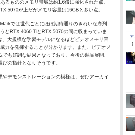
あるもののメモリ帯域は約1.6倍に強化された点、
TX 5070が上だがメモリ容量は16GBと多い点。
Markでは世代ごとにほぼ期待通りのきれいな序列
ちょうどRTX 4060 TiとRTX 5070の間に収まっていま
ア
では、大規模な学習モデルになるほどビデオメモリ容
【
6GB版が威力を発揮することが分かります。また、ビデオメ
ムでも好調な結果となっており、今後の製品展開、
選びの指針となりそうです。
やデモンストレーションの模様は、ぜひアーカイ