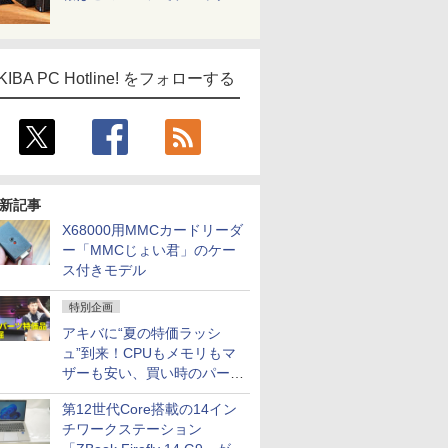
KIBA PC Hotline! をフォローする
新記事
X68000用MMCカードリーダ
ー「MMCじょい君」のケー
ス付きモデル
特別企画
アキバに“夏の特価ラッシ
ュ”到来！CPUもメモリもマ
ザーも安い、買い時のパーツ
は？【8月7日(金)22時配信】
第12世代Core搭載の14イン
チワークステーション