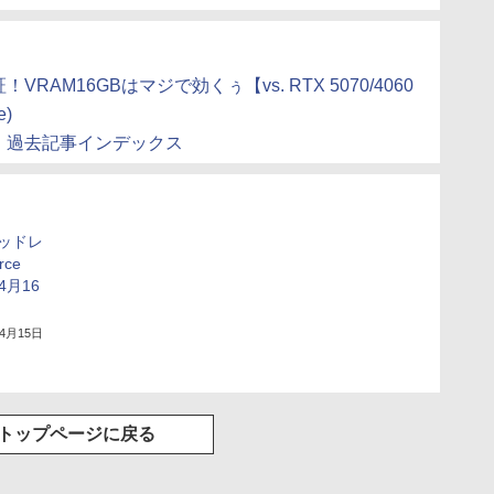
検証！VRAM16GBはマジで効くぅ【vs. RTX 5070/4060
e)
mark」過去記事インデックス
ッドレ
ce
が4月16
年4月15日
トップページに戻る