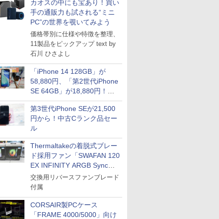
カオスの中にも宝あり！買い
手の通販力も試される“ミニ
PC”の世界を覗いてみよう
価格帯別に仕様や特徴を整理、
11製品をピックアップ text by
石川 ひさよし
「iPhone 14 128GB」が
58,880円、「第2世代iPhone
SE 64GB」が18,880円！中
古Bランク品セール
第3世代iPhone SEが21,500
円から！中古Cランク品セー
ル
Thermaltakeの着脱式ブレー
ド採用ファン「SWAFAN 120
EX INFINITY ARGB Sync」
に単品パッケージ
交換用リバースファンブレード
付属
CORSAIR製PCケース
「FRAME 4000/5000」向け