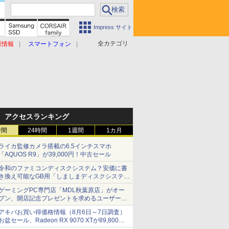
Impress サイト
全カテゴリ
原情報
スマートフォン
アクセスランキング
時間
24時間
1週間
1カ月
ライカ監修カメラ搭載の6.5インチスマホ
「AQUOS R9」が39,000円！中古セール
令和のファミコンディスクシステム？安価に書
き換え可能なGB用「しましまディスクシステ
ム」
ゲーミングPC専門店「MDL秋葉原店」がオー
プン、開店記念プレゼントを求めるユーザーが
押し寄せ長蛇の列に
アキバお買い得価格情報（8月6日～7日調査）
お盆セール、Radeon RX 9070 XTが89,800
円、水平周波数24.8kHz対応の17型モニターが