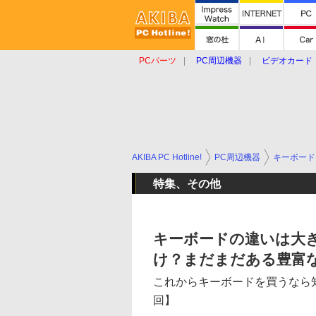
PCパーツ
PC周辺機器
ビデオカード
タブレット
おもしろグッズ
ショップ
AKIBA PC Hotline!
PC周辺機器
キーボード
特集、その他
キーボードの違いは大
け？まだまだある豊富
これからキーボードを買うなら知
回】