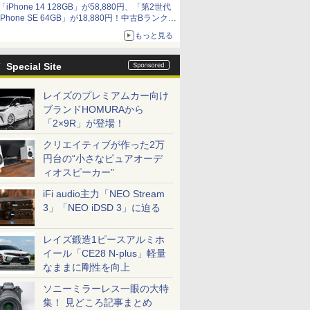
「iPhone 14 128GB」が58,880円、「第2世代
9,801円、暑さ指数連動セール ほか
iPhone SE 64GB」が18,880円！中古Bランク品
セール
もっと見る
Special Site
レイズのプレミアムカー向け
ブランドHOMURAから
「2×9R」が登場！
クリエイティブが作った2万
円台の“小さなピュアオーデ
ィオスピーカー”
iFi audio主力「NEO Stream
3」「NEO iDSD 3」に迫る
レイズ鍛造1ピースアルミホ
イール「CE28 N-plus」軽量
なままに剛性を向上
ソニーミラーレス一眼の大特
集！ 見どころ記事まとめ