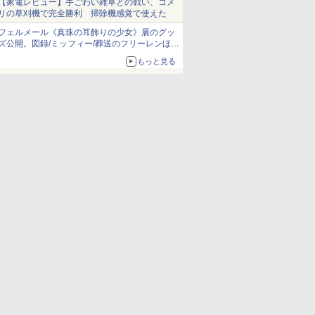
【家電レビュー】手ごわい雑草との戦い、コメ
リの草刈機で完全勝利 掃除機感覚で使えた
フェルメール《真珠の耳飾りの少女》展のグッ
ズ公開。図録/ミッフィー/葬送のフリーレンほ
か、注目ブランドコラボが実現
もっと見る