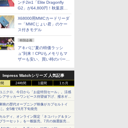
ンチ2in1「Elite Dragonfly
G2」が64,800円！秋葉原で
中古PCセール
X68000用MMCカードリーダ
ー「MMCじょい君」のケー
ス付きモデル
特別企画
アキバに“夏の特価ラッシ
ュ”到来！CPUもメモリもマ
ザーも安い、買い時のパーツ
は？【8月7日(金)22時配信】
Impress Watchシリーズ 人気記事
時間
24時間
1週間
1カ月
ユニクロ、今日から「お盆特別セール」。涼感
シアサッカーワンピース待望値下げ、撥水ギア
ショーツは1990円に
東映の歴代オープニング映像がカプセルトイ
に。全5種で8月下旬発売
カルディ、オンライン限定「ネコバッグ＆タン
ブラーセット」を一般販売。7月の抽選販売の
当選無効分