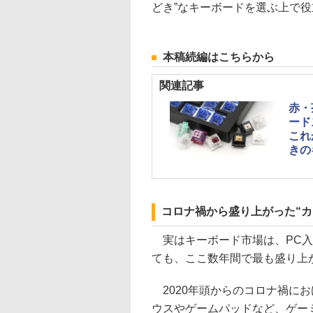
どき”なキーボードを選ぶ上で
本稿続編はこちらから
関連記事
赤・
ード
これ
きの
コロナ禍から盛り上がった“カ
実はキーボード市場は、PC入
ても、ここ数年間で最も盛り上
2020年頭からのコロナ禍に
ウスやゲームパッドなど、ゲー