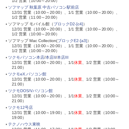
1/2 営業（10:00～20:00）
ソフマップ 秋葉原 中古パソコン駅前店
12/31 営業（10:00～20:00）、1/1 営業（10:00～20:00）、
1/2 営業（11:00～20:00）
ソフマップ モバイル館（
ブロックD2-[c4]
）
12/31 営業（10:00～20:00）、1/1 営業（10:00～20:00）、
1/2 営業（10:00～20:00）
ソフマップ Mac Collection(
ブロックE2-[a3]
）
12/31 営業（10:00～20:00）、1/1 営業（10:00～20:00）、
1/2 営業（10:00～20:00）
ツクモパソコン本店
/
本店II
/
本店III
12/31 営業（10:00～20:00）、1/1
休業
、1/2 営業（10:00～
21:00）
ツクモeX.パソコン館
12/31 営業（10:00～20:00）、1/1
休業
、1/2 営業（10:00～
21:00）
ツクモDOS/Vパソコン館
12/31 営業（10:00～20:00）、1/1
休業
、1/2 営業（10:00～
21:00）
ツクモ12号店
12/31 営業（10:00～19:00）、1/1
休業
、1/2 営業（10:00～
19:00）
テクノハウス東映