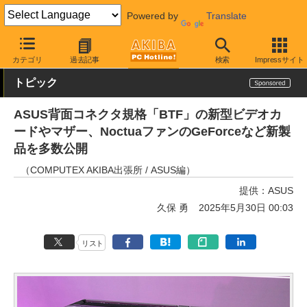
Powered by
Translate
AKIBA PC Hotline!
イベント
COMPUTEX TAIPEI
2025
カテゴリ
過去記事
検索
Impressサイト
トピック
ASUS背面コネクタ規格「BTF」の新型ビデオカ
ードやマザー、NoctuaファンのGeForceなど新製
品を多数公開
（COMPUTEX AKIBA出張所 / ASUS編）
提供：
ASUS
久保 勇
2025年5月30日 00:03
リスト