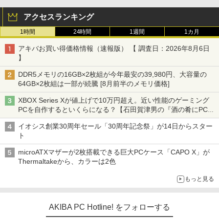
アクセスランキング
1時間
24時間
1週間
1カ月
アキバお買い得価格情報（速報版） 【 調査日：2026年8月6日
】
DDR5メモリの16GB×2枚組が今年最安の39,980円、大容量の
64GB×2枚組は一部が続騰 [8月前半のメモリ価格]
XBOX Series Xが値上げで10万円超え。近い性能のゲーミング
PCを自作するといくらになる？【石田賀津男の『酒の肴にPCゲ
ーム』】
イオシス創業30周年セール「30周年記念祭」が14日からスター
ト
microATXマザーが2枚搭載できる巨大PCケース「CAPO X」が
Thermaltakeから、カラーは2色
もっと見る
AKIBA PC Hotline! をフォローする