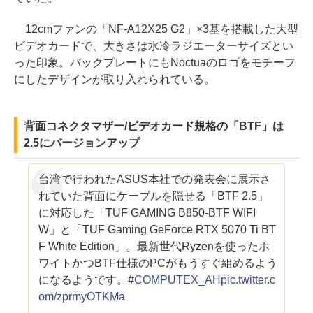
12cmファンの「NF-A12X25 G2」×3基を搭載した大型
ビデオカードで、大きさは水冷ラジエーターサイズとい
った印象。バックプレートにもNoctuaのロゴをモチーフ
にしたデザインが取り入れられている。
背面コネクタマザー/ビデオカード規格の「BTF」は
2.5にバージョンアップ
台湾で行われたASUS本社での発表会に展示さ
れていた背面にケーブルを隠せる「BTF 2.5」
に対応した「TUF GAMING B850-BTF WIFI
W」と「TUF Gaming GeForce RTX 5070 Ti BT
F White Edition」。最新世代Ryzenを使ったホ
ワイトかつBTF仕様のPCがもうすぐ組めるよう
になるようです。
#COMPUTEX_AH
pic.twitter.c
om/zprmyOTKMa