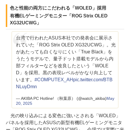
色と性能の両方にこだわれる「WOLED」採用
有機ELゲーミングモニター「ROG Strix OLED
XG32UCWG」
台湾で行われたASUS本社での発表会に展示さ
れていた「ROG Strix OLED XG32UCWG」。光
があたっても白くなりにくい「True Black」を
うたうモデルで、量子ドット搭載モデルから内
部フィルターなどを改良したという「WOLE
D」を採用。黒の表現レベルがかなり向上して
います。
#COMPUTEX_AH
pic.twitter.com/BTB
NLuyDmn
— AKIBA PC Hotline! （秋葉原） (@watch_akiba)
May
20, 2025
光の映り込みによる変色に強いとされる「WOLED」
パネルを採用したASUSの新型有機ELゲーミングモニタ
ー「ROG Strix OLED XG32UCWG」。会場では実際に光