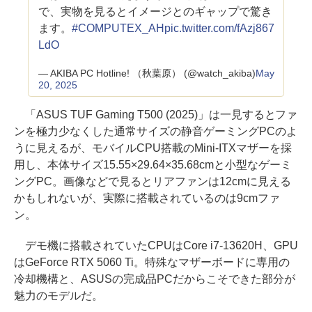
で、実物を見るとイメージとのギャップで驚き
ます。
#COMPUTEX_AH
pic.twitter.com/fAzj867
LdO
— AKIBA PC Hotline! （秋葉原） (@watch_akiba)
May
20, 2025
「ASUS TUF Gaming T500 (2025)」は一見するとファ
ンを極力少なくした通常サイズの静音ゲーミングPCのよ
うに見えるが、モバイルCPU搭載のMini-ITXマザーを採
用し、本体サイズ15.55×29.64×35.68cmと小型なゲーミ
ングPC。画像などで見るとリアファンは12cmに見える
かもしれないが、実際に搭載されているのは9cmファ
ン。
デモ機に搭載されていたCPUはCore i7-13620H、GPU
はGeForce RTX 5060 Ti。特殊なマザーボードに専用の
冷却機構と、ASUSの完成品PCだからこそできた部分が
魅力のモデルだ。