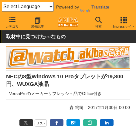
Powered by
Translate
AKIBA PC Hotline!
秋葉原情報
価格情報
特価情報
カテゴリ
過去記事
検索
Impressサイト
取材中に見つけた○○なもの
NECの8型Windows 10 Proタブレットが19,800
円、WUXGA液晶
VersaProのメーカーリフレッシュ品でOffice付き
森 篤司
2017年1月30日 00:00
リスト