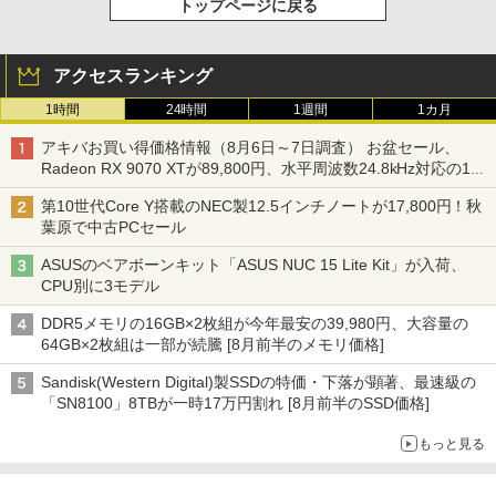
トップページに戻る
アクセスランキング
1時間
24時間
1週間
1カ月
アキバお買い得価格情報（8月6日～7日調査） お盆セール、
Radeon RX 9070 XTが89,800円、水平周波数24.8kHz対応の17
型モニターが9,801円、暑さ指数連動セール ほか
第10世代Core Y搭載のNEC製12.5インチノートが17,800円！秋
葉原で中古PCセール
ASUSのベアボーンキット「ASUS NUC 15 Lite Kit」が入荷、
CPU別に3モデル
DDR5メモリの16GB×2枚組が今年最安の39,980円、大容量の
64GB×2枚組は一部が続騰 [8月前半のメモリ価格]
Sandisk(Western Digital)製SSDの特価・下落が顕著、最速級の
「SN8100」8TBが一時17万円割れ [8月前半のSSD価格]
もっと見る