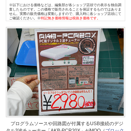
※以下における価格などは、編集部が各ショップ店頭での表示を独自調
査したものです。この価格で販売されることを保証するものではありま
せん。実際の販売価格は変動しますので、購入時に各ショップ店頭にて
ご確認ください。※
特記無き価格情報は税抜き価格です。
プログラムソースや回路図が付属するUSB接続のデジ
タル3波チューナー「AKB-PCR20X」がMOQ（
ブロック