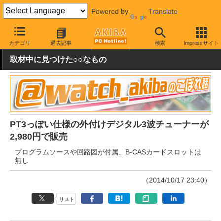
Powered by
Translate
AKIBA PC Hotline!
PCパーツ
PC用キャプチャ機器
テレビ録画
カテゴリ
過去記事
検索
Impressサイト
取材中に見つけた○○なもの
PT3っぽい仕様の外付けデジタル3波チューナーが
2,980円で販売
プログラムソースや回路図が付属、B-CASカードスロットは
無し
（2014/10/17 23:40）
リスト