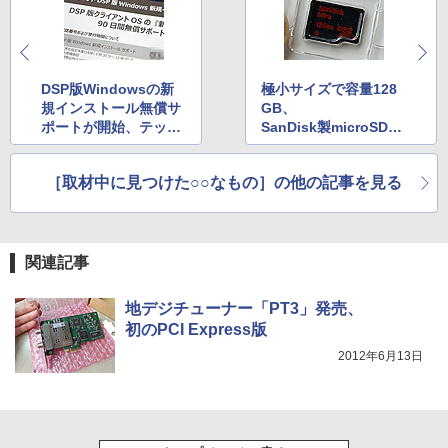
DSP版Windowsの新
極小サイズで容量128
規インストール無償サ
GB、
ポートが開始、テック
SanDisk製microSDX
ウインド
Cカードが実売1万円割
れに
［取材中に見つけた○○なもの］の他の記事を見る
関連記事
地デジチューナー「PT3」発売、
初のPCI Express版
2012年6月13日