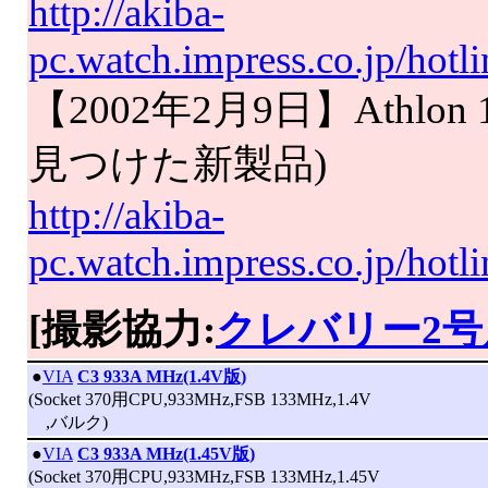
http://akiba-
pc.watch.impress.co.jp/hot
【2002年2月9日】Athlon 
見つけた新製品)
http://akiba-
pc.watch.impress.co.jp/hotl
[撮影協力:
クレバリー2号
|
●
VIA
C3 933A MHz(1.4V版)
(Socket 370用CPU,933MHz,FSB 133MHz,1.4V
,バルク)
|
●
VIA
C3 933A MHz(1.45V版)
(Socket 370用CPU,933MHz,FSB 133MHz,1.45V