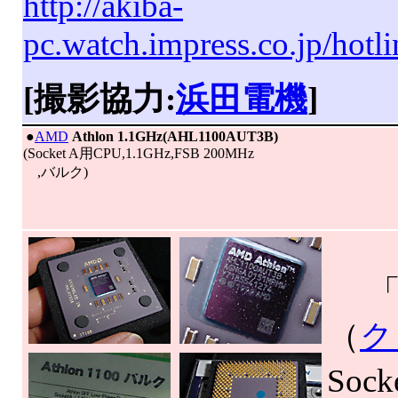
http://akiba-
pc.watch.impress.co.jp/hot
[撮影協力:
浜田電機
]
|
●
AMD
Athlon 1.1GHz(AHL1100AUT3B)
(Socket A用CPU,1.1GHz,FSB 200MHz
,バルク)
「3
（
ク
Soc