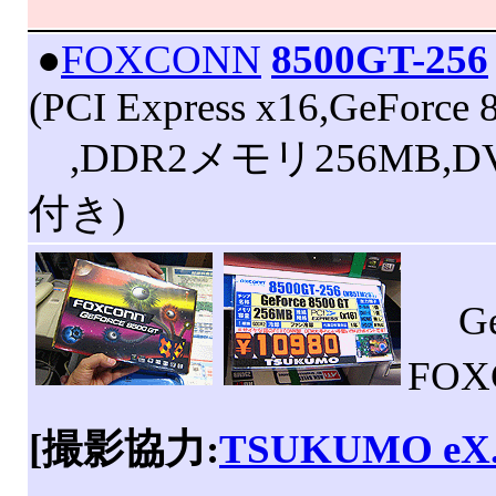
|
●
FOXCONN
8500GT-256
(PCI Express x16,GeForce
,DDR2メモリ256MB,D
付き)
GeF
FO
[撮影協力:
TSUKUMO eX