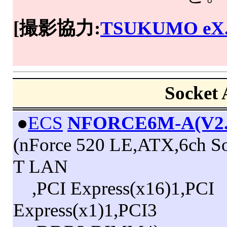
[撮影協力:
TSUKUMO eX
Sock
|
●
ECS
NFORCE6M-A(V2.
(nForce 520 LE,ATX,6ch S
T LAN
,PCI Express(x16)1,PCI
Express(x1)1,PCI3