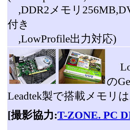
,DDR2メモリ256MB,D
付き
,LowProfile出力対応)
Lo
のGe
Leadtek製で搭載メモリは
[撮影協力:
T-ZONE. PC D