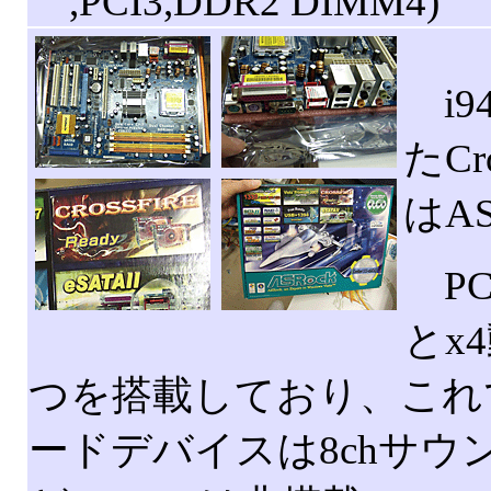
,PCI3,DDR2 DIMM4)
i9
たC
はAS
PCI
とx4
つを搭載しており、これでC
ードデバイスは8chサウンドや1