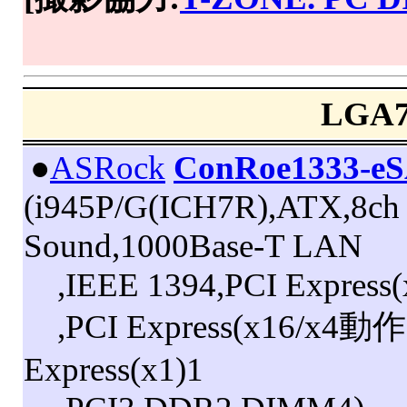
LGA
|
●
ASRock
ConRoe1333-e
(i945P/G(ICH7R),ATX,8ch
Sound,1000Base-T LAN
,IEEE 1394,PCI Express(
,PCI Express(x16/x4動作
Express(x1)1