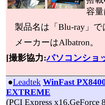
容量
製品名は「Blu-ray」では
メーカーはAlbatron。
[撮影協力:
パソコンショッ
|
●
Leadtek
WinFast PX840
EXTREME
(PCI Express x16,GeForce 