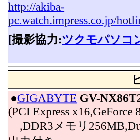
http://akiba-
pc.watch.impress.co.jp/hotl
[撮影協力:
ツクモパソコン
|
●
GIGABYTE
GV-NX86T
(PCI Express x16,GeForce
,DDR3メモリ256MB,Dua