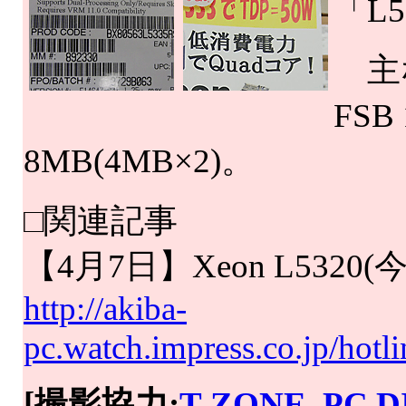
「L5
主な
FS
8MB(4MB×2)。
□関連記事
【4月7日】Xeon L532
http://akiba-
pc.watch.impress.co.jp/hot
[撮影協力:
T-ZONE. PC D