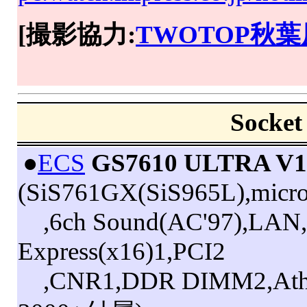
[撮影協力:
TWOTOP秋
Sock
|
●
ECS
GS7610 ULTRA V1
(SiS761GX(SiS965L),mic
,6ch Sound(AC'97),LAN
Express(x16)1,PCI2
,CNR1,DDR DIMM2,Athl