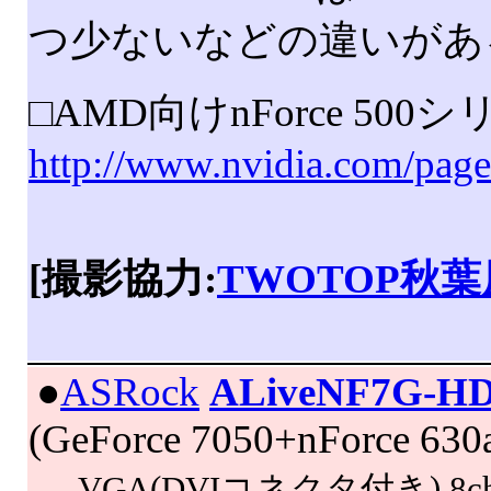
つ少ないなどの違いがあ
□AMD向けnForce 50
http://www.nvidia.com/pag
[撮影協力:
TWOTOP秋
|
●
ASRock
ALiveNF7G-HD
(GeForce 7050+nForce 63
,VGA(DVIコネクタ付き),8ch S