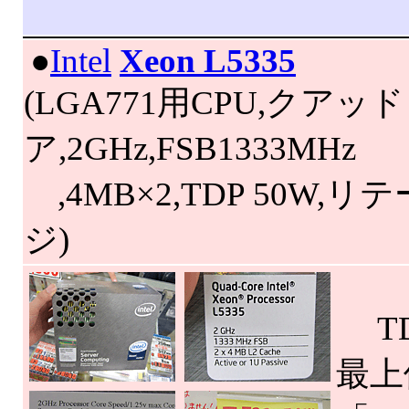
|
●
Intel
Xeon L5335
(LGA771用CPU,クアッ
ア,2GHz,FSB1333MHz
,4MB×2,TDP 50W,
ジ)
TD
最上