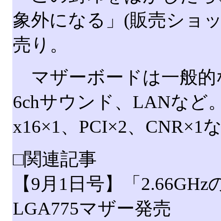
象外になる」(販売ショッ
売り。
マザーボードは一般的な
6chサウンド、LANなど。拡
x16×1、PCI×2、CNR×
□関連記事
【9月1日号】「2.66G
LGA775マザー発売