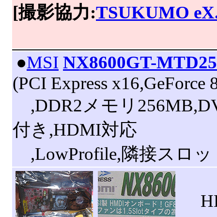
[撮影協力:
TSUKUMO eX
|
●
MSI
NX8600GT-MTD25
(PCI Express x16,GeForce
,DDR2メモリ256MB,D
付き,HDMI対応
,LowProfile,隣接スロ
HDM