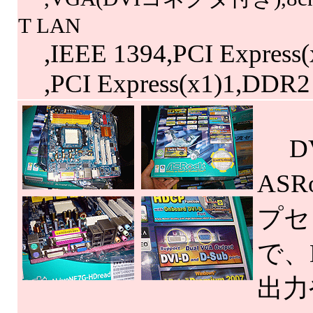
T LAN
,IEEE 1394,PCI Express(
,PCI Express(x1)1,DDR
DV
AS
プセッ
で、
出力