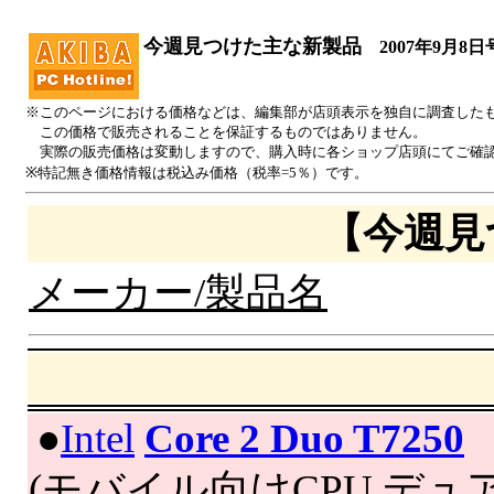
今週見つけた主な新製品
2007年9月8日
※このページにおける価格などは、編集部が店頭表示を独自に調査した
この価格で販売されることを保証するものではありません。
実際の販売価格は変動しますので、購入時に各ショップ店頭にてご確
※特記無き価格情報は税込み価格（税率=5％）です。
【今週見
メーカー/製品名
|
●
Intel
Core 2 Duo T7250
(モバイル向けCPU,デュ