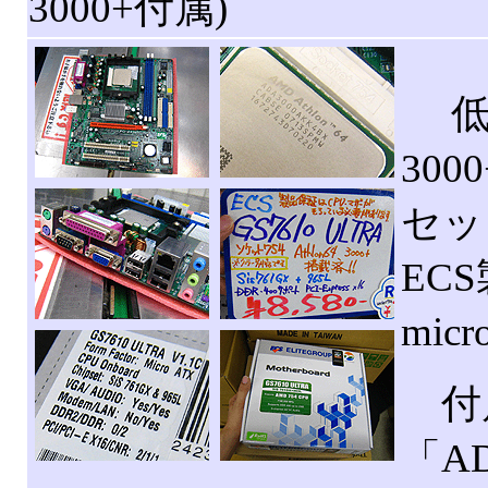
3000+付属)
低消
300
セッ
EC
mic
付属
「AD