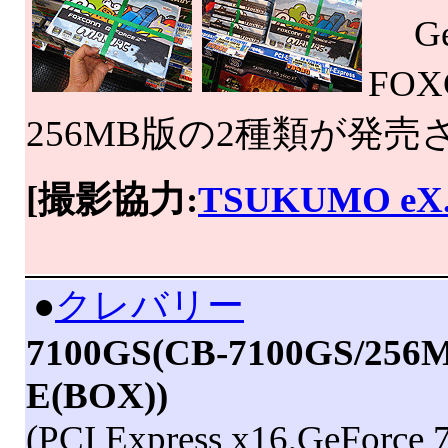
GeF
FO
256MB版の2種類が発
[撮影協力:
TSUKUMO eX
|
●
クレバリー
7100GS(CB-7100GS/256M
E(BOX))
(PCI Express x16,GeForce 