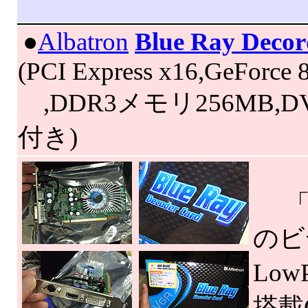
|
●
Albatron
Blue Ray Decor
(PCI Express x16,GeForce
,DDR3メモリ256MB,D
付き)
「Bl
のビ
Lo
搭載G