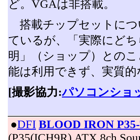
ど。VGAは非搭載。
搭載チップセットについて
ているが、「実際にどち
明」（ショップ）とのこ
能は利用できず、実質的
[撮影協力:
パソコンショッ
|
●
DFI
BLOOD IRON P35
(P35(ICH9R),ATX,8ch Sou