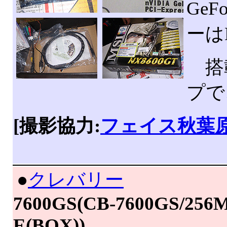
GeF
ーは
搭載
プで
[撮影協力:
フェイス秋葉
|
●
クレバリー
7600GS(CB-7600GS/256M
E(BOX))