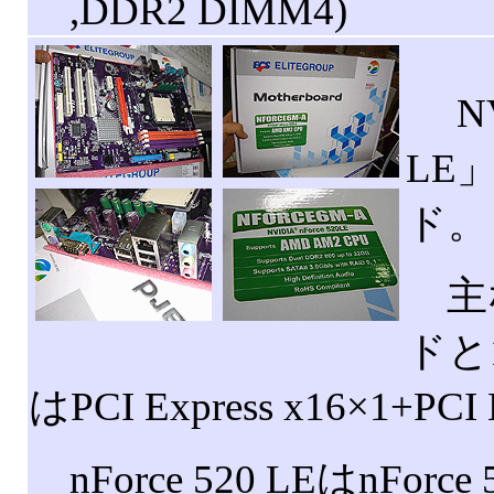
,DDR2 DIMM4)
NV
LE
ド。
主な
ドと
はPCI Express x16×1+PCI
nForce 520 LEはnF