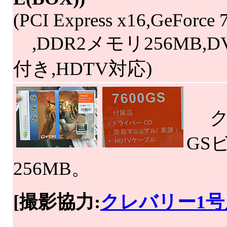
(PCI Express x16,GeForce 
,DDR2メモリ256MB,D
付き,HDTV対応)
クレ
GS
256MB。
[撮影協力:
クレバリー1号