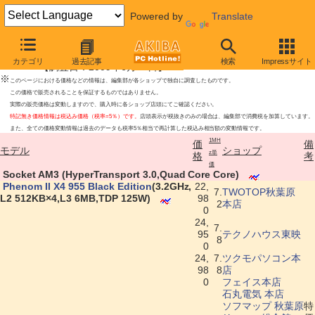
Powered by
Translate
AMD Phenom CPU最安値上位ショップ
カテゴリ
過去記事
検索
Impressサイト
【調査日：2009年6月26日】
※
このページにおける価格などの情報は、編集部が各ショップで独自に調査したものです。
この価格で販売されることを保証するものではありません。
実際の販売価格は変動しますので、購入時に各ショップ店頭にてご確認ください。
特記無き価格情報は税込み価格（税率=5％）です。
店頭表示が税抜きのみの場合は、編集部で消費税を加算しています。
また、全ての価格変動情報は過去のデータも税率5％相当で再計算した税込み相当額の変動情報です。
1MH
価
備
モデル
ショップ
z単
格
考
価
|
Socket AM3 (HyperTransport 3.0,Quad Core Core)
|
Phenom II X4 955 Black Edition
(3.2GHz,
22,
7.
TWOTOP秋葉原
L2 512KB×4,L3 6MB,TDP 125W)
98
2
本店
0
24,
7.
95
テクノハウス東映
8
0
24,
7.
ツクモパソコン本
98
8
店
0
フェイス本店
石丸電気 本店
ソフマップ 秋葉原
特