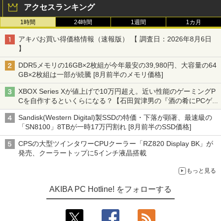
アクセスランキング
1時間
24時間
1週間
1カ月
アキバお買い得価格情報（速報版） 【 調査日：2026年8月6日
】
DDR5メモリの16GB×2枚組が今年最安の39,980円、大容量の64
GB×2枚組は一部が続騰 [8月前半のメモリ価格]
XBOX Series Xが値上げで10万円超え。近い性能のゲーミングP
Cを自作するといくらになる？【石田賀津男の『酒の肴にPCゲ
ーム』】
Sandisk(Western Digital)製SSDの特価・下落が顕著、最速級の
「SN8100」8TBが一時17万円割れ [8月前半のSSD価格]
CPSの大型ツインタワーCPUクーラー「RZ820 Display BK」が
発売、クーラートップに5インチ液晶搭載
もっと見る
AKIBA PC Hotline! をフォローする