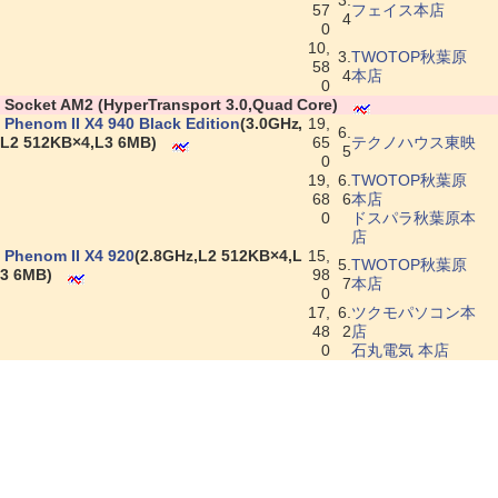
3.
57
フェイス本店
4
0
10,
3.
TWOTOP秋葉原
58
4
本店
0
|
Socket AM2 (HyperTransport 3.0,Quad Core)
|
Phenom II X4 940 Black Edition
(3.0GHz,
19,
6.
L2 512KB×4,L3 6MB)
65
テクノハウス東映
5
0
19,
6.
TWOTOP秋葉原
68
6
本店
0
ドスパラ秋葉原本
店
|
Phenom II X4 920
(2.8GHz,L2 512KB×4,L
15,
5.
TWOTOP秋葉原
3 6MB)
98
7
本店
0
17,
6.
ツクモパソコン本
48
2
店
0
石丸電気 本店