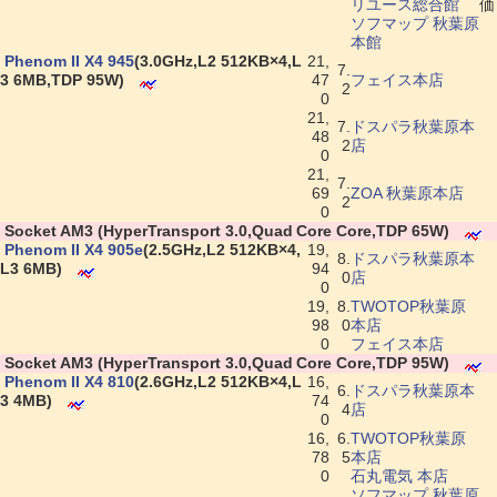
リユース総合館
価
ソフマップ 秋葉原
本館
|
Phenom II X4 945
(3.0GHz,L2 512KB×4,L
21,
7.
3 6MB,TDP 95W)
47
フェイス本店
2
0
21,
7.
ドスパラ秋葉原本
48
2
店
0
21,
7.
69
ZOA 秋葉原本店
2
0
|
Socket AM3 (HyperTransport 3.0,Quad Core Core,TDP 65W)
|
Phenom II X4 905e
(2.5GHz,L2 512KB×4,
19,
8.
ドスパラ秋葉原本
L3 6MB)
94
0
店
0
19,
8.
TWOTOP秋葉原
98
0
本店
0
フェイス本店
|
Socket AM3 (HyperTransport 3.0,Quad Core Core,TDP 95W)
|
Phenom II X4 810
(2.6GHz,L2 512KB×4,L
16,
6.
ドスパラ秋葉原本
3 4MB)
74
4
店
0
16,
6.
TWOTOP秋葉原
78
5
本店
0
石丸電気 本店
ソフマップ 秋葉原