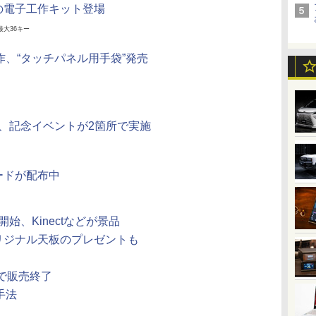
の電子工作キット登場
最大36キー
操作、“タッチパネル用手袋”発売
1周年、記念イベントが2箇所で実施
ードが配布中
開始、Kinectなどが景品
リジナル天板のプレゼントも
）で販売終了
手法