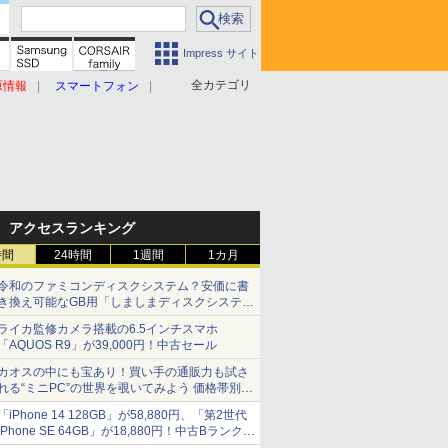
Impress サイト
全カテゴリ
原情報
スマートフォン
アクセスランキング
時間
24時間
1週間
1カ月
令和のファミコンディスクシステム？安価に書
き換え可能なGB用「しましまディスクシステ
ム」
ライカ監修カメラ搭載の6.5インチスマホ
「AQUOS R9」が39,000円！中古セール
カオスの中にも宝あり！買い手の通販力も試さ
れる“ミニPC”の世界を覗いてみよう 価格帯別に
仕様や特徴を整理、11製品をピックアップ text
「iPhone 14 128GB」が58,880円、「第2世代
by 石川 ひさよし
iPhone SE 64GB」が18,880円！中古Bランク品
セール