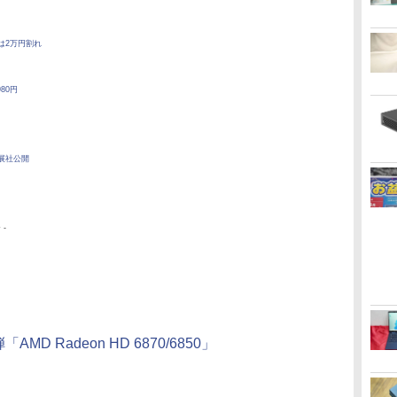
0は2万円割れ
980円
出展社公開
-
弾「AMD Radeon HD 6870/6850」