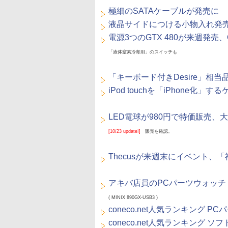
極細のSATAケーブルが発売に
液晶サイドにつける小物入れ発売
電源3つのGTX 480が来週発売
「液体窒素冷却用」のスイッチも
「キーボード付きDesire」相当
iPod touchを「iPhone化
LED電球が980円で特価販売、
[10/23 update!]
販売を確認。
Thecusが来週末にイベント、
アキバ店員のPCパーツウォッチ
( MINIX 890GX-USB3 )
coneco.net人気ランキング P
coneco.net人気ランキング ソ