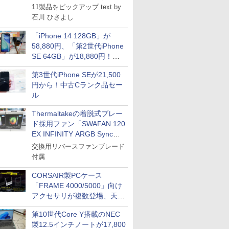
11製品をピックアップ text by
石川 ひさよし
「iPhone 14 128GB」が
58,880円、「第2世代iPhone
SE 64GB」が18,880円！中
古Bランク品セール
第3世代iPhone SEが21,500
円から！中古Cランク品セー
ル
Thermaltakeの着脱式ブレー
ド採用ファン「SWAFAN 120
EX INFINITY ARGB Sync」
に単品パッケージ
交換用リバースファンブレード
付属
CORSAIR製PCケース
「FRAME 4000/5000」向け
アクセサリが複数登場、天然
木製パネルや背面コネクタ対
第10世代Core Y搭載のNEC
応トレイなど
製12.5インチノートが17,800