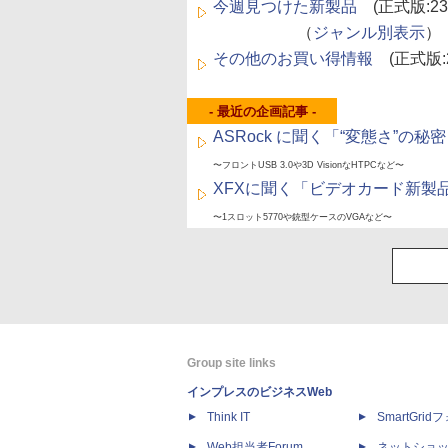
今週見つけた新製品
(正式版:2
（
ジャンル別表示
）
その他のお買い得情報
(正式版:
- 最近の企画記事 -
ASRock に聞く「“変態さ”の
〜フロントUSB 3.0や3D VisionなHTPCなど〜
XFXに聞く「ビデオカード新製
〜1スロット5770や銃型ケースのVGAなど〜
Group site links
インプレスのビジネスWeb
Think IT
SmartGri
Web担当者Forum
ネットショ