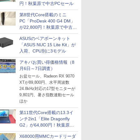
円！秋葉原で中古PCセール
第8世代Core搭載のミニ
PC「ProDesk 400 G4 DM」
が22,800円！秋葉原で中古
PCセール
ASUSのベアボーンキット
「ASUS NUC 15 Lite Kit」が
入荷、CPU別に3モデル
アキバお買い得価格情報（8
月6日～7日調査）
お盆セール、Radeon RX 9070
XTが89,800円、水平周波数
24.8kHz対応の17型モニターが
9,801円、暑さ指数連動セール
ほか
第11世代Core搭載の13.3イ
ンチ2in1「Elite Dragonfly
G2」が64,800円！秋葉原で
中古PCセール
X68000用MMCカードリーダ