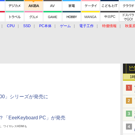
CPU
SSD
PC本体
ゲーム
電子工作
特価情報
秋葉
グルメ
イベント
価格動向
1
800」シリーズが発売に
EeeKeyboard PC」が発売
、ワイヤレスHDMIも