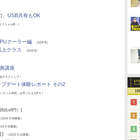
、USB共有もOK
「イニシャルB」）
CPUクーラー編
(10月号)
W以上クラス
(10月号)
改善講座
擬似デスクトップ！
2.0アップデート体験レポート その2
1
ンディル寺院」は手ごたえ120％！
回比±0円）]
0/24 0:06更新）
23 0:16更新）
)
（10/22 0:12更新）