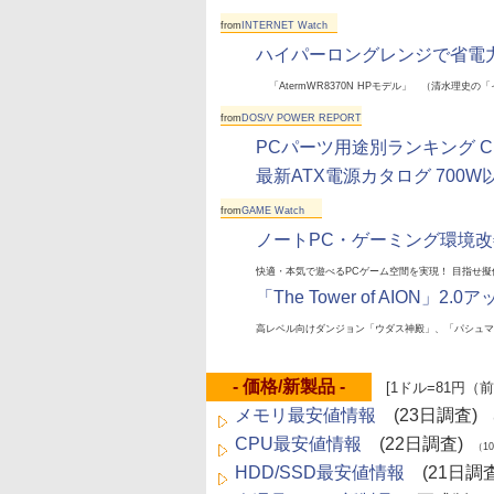
from
INTERNET Watch
ハイパーロングレンジで省電力
「AtermWR8370N HPモデル」 （清水理史の
from
DOS/V POWER REPORT
PCパーツ用途別ランキング 
最新ATX電源カタログ 700
from
GAME Watch
ノートPC・ゲーミング環境
快適・本気で遊べるPCゲーム空間を実現！ 目指せ
「The Tower of AION」
高レベル向けダンジョン「ウダス神殿」、「パシュマ
- 価格/新製品 -
[1ドル=81円（前
メモリ最安値情報
(23日調査)
（1
CPU最安値情報
(22日調査)
（10/
HDD/SSD最安値情報
(21日調査