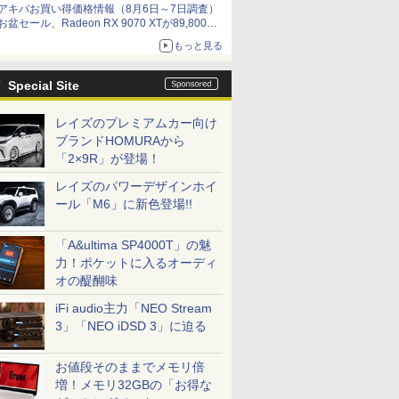
アキバお買い得価格情報（8月6日～7日調査）
お盆セール、Radeon RX 9070 XTが89,800
円、水平周波数24.8kHz対応の17型モニターが
もっと見る
9,801円、暑さ指数連動セール ほか
Special Site
レイズのプレミアムカー向け
ブランドHOMURAから
「2×9R」が登場！
レイズのパワーデザインホイ
ール「M6」に新色登場!!
「A&ultima SP4000T」の魅
力！ポケットに入るオーディ
オの醍醐味
iFi audio主力「NEO Stream
3」「NEO iDSD 3」に迫る
お値段そのままでメモリ倍
増！メモリ32GBの「お得な