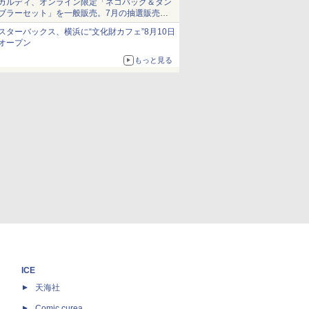
カルディ、オンライン限定「ネコバッグ＆タン
ブラーセット」を一般販売。7月の抽選販売の
当選無効分
スターバックス、横浜に“文化財カフェ”8月10日
オープン
もっと見る
ICE
天海社
ス
Comic curea