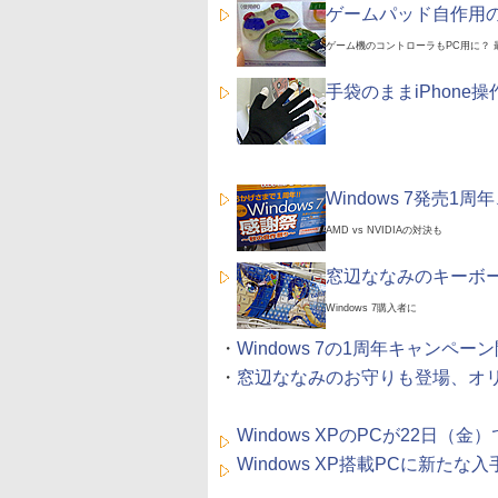
ゲームパッド自作用
ゲーム機のコントローラもPC用に？ 
手袋のままiPhone
Windows 7発売
AMD vs NVIDIAの対決も
窓辺ななみのキーボ
Windows 7購入者に
・
Windows 7の1周年キャンペーン
・
窓辺ななみのお守りも登場、オ
Windows XPのPCが22日（金
Windows XP搭載PCに新たな入