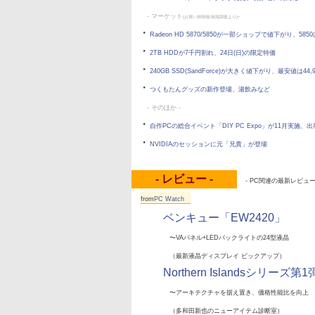
- マーケット
-
(お買い得情報/相場調査より)
・
Radeon HD 5870/5850が一部ショップで値下がり、585
・
2TB HDDが7千円割れ、24日(日)の限定特価
・
240GB SSD(SandForce)が大きく値下がり、最安値は44,
・
つくもたんグッズの新作登場、湯飲みなど
- そのほか -
・
自作PCの総合イベント「DIY PC Expo」が11月実施、
・
NVIDIAのセッションに元「兄貴」が登場
- レビュー -
- PC関連の最新レビュー 
from
PC Watch
ベンキュー「EW2420」
〜VAパネル+LEDバックライトの24型液晶
（最新液晶ディスプレイ ピックアップ）
Northern Islandsシリーズ第1
〜アーキテクチャを据え置き、価格性能比を向上
（多和田新也のニューアイテム診断室）