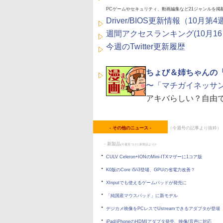
PCゲームやセキュリティ、動画編集など21ジャンルを掲
Driver/BIOS更新情報（10月第4
週間アクセスランキング(10月16
今週のTwitter更新履歴
ちょび＆姉ちゃんの
〜「マチガイネッサ
アキバらしい？自由
- その他のニュース -
（今週号の記事より抜粋）
- 新製品
-
(今週見つけた新製品より)
・
CULV Celeron+IONのMini-ITXマザーに1コア版
・
K0版のCore i5/i3登場、GPUの省電力改善？
・
XInputでも使えるゲームパッドが発売に
・
「純国産マウスパッド」に新モデル
・
デジカメ映像をPCレスでUstreamできるアダプタが登場
・
iPad/iPhoneのHDMIアダプタ発売、映像/音声に対応