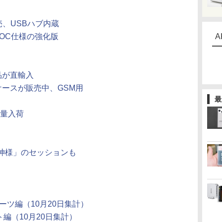
、USBハブ内蔵
、OC仕様の強化版
A
品が直輸入
」するケースが販売中、GSM用
最
大量入荷
「神様」のセッションも
Cパーツ編（10月20日集計）
フト編（10月20日集計）