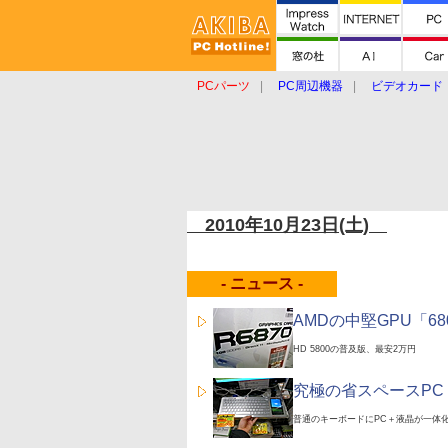
PCパーツ
PC周辺機器
ビデオカード
タブレット
おもしろグッズ
ショップ
2010年10月23日(土)
- ニュース -
AMDの中堅GPU「6
HD 5800の普及版、最安2万円
究極の省スペースPC？「
普通のキーボードにPC＋液晶が一体化