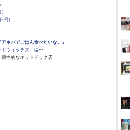
載
週）
日号)
『アキバでごはん食べたいな。』
ンドウィッチズ」編〜
で個性的なホットドック店