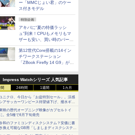
ー「MMCじょい君」のケー
ス付きモデル
特別企画
アキバに“夏の特価ラッシ
ュ”到来！CPUもメモリもマ
ザーも安い、買い時のパーツ
は？【8月7日(金)22時配信】
第12世代Core搭載の14イン
チワークステーション
「ZBook Firefly 14 G9」が
79,800円！秋葉原で中古PC
セール
Impress Watchシリーズ 人気記事
時間
24時間
1週間
1カ月
ユニクロ、今日から「お盆特別セール」。涼感
シアサッカーワンピース待望値下げ、撥水ギア
ショーツは1990円に
東映の歴代オープニング映像がカプセルトイ
に。全5種で8月下旬発売
令和のファミコンディスクシステム？安価に書
き換え可能なGB用「しましまディスクシステ
ム」