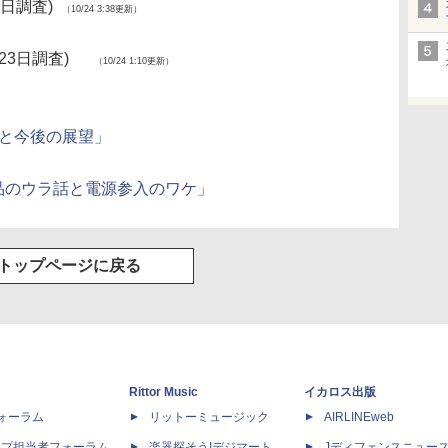
3日調査)
（10/24 3:38更新）
23日調査)
（10/24 1:10更新）
秘密と今後の展望」
品のウラ話と電源参入のワケ」
トップページに戻る
Rittor Music
イカロス出版
dフォーラム
リットーミュージック
AIRLINEweb
ップ担当者フォーラム
楽器探そう!デジマート
Jディフェンスニュー