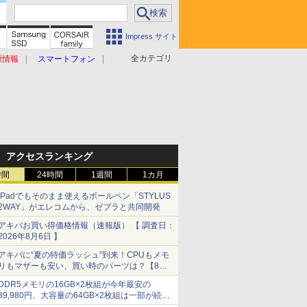
Impress サイト
全カテゴリ
原情報
スマートフォン
アクセスランキング
時間
24時間
1週間
1カ月
iPadでもそのまま使えるボールペン「STYLUS
2WAY」がエレコムから、ゼブラと共同開発
アキバお買い得価格情報（速報版） 【 調査日：
2026年8月6日 】
アキバに“夏の特価ラッシュ”到来！CPUもメモ
リもマザーも安い、買い時のパーツは？【8月7
日(金)22時配信】
DDR5メモリの16GB×2枚組が今年最安の
39,980円、大容量の64GB×2枚組は一部が続騰
[8月前半のメモリ価格]