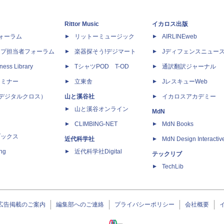
Rittor Music
イカロス出版
dフォーラム
リットーミュージック
AIRLINEweb
ップ担当者フォーラム
楽器探そう!デジマート
Jディフェンスニュー
ness Library
TシャツPOD T-OD
通訳翻訳ジャーナル
セミナー
立東舎
JレスキューWeb
 X（デジタルクロス）
山と溪谷社
イカロスアカデミー
山と溪谷オンライン
MdN
CLIMBING-NET
MdN Books
ブックス
近代科学社
MdN Design Interactiv
ing
近代科学社Digital
テックリブ
TechLib
広告掲載のご案内
編集部へのご連絡
プライバシーポリシー
会社概要