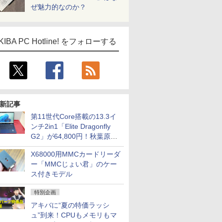
ぜ魅力的なのか？
KIBA PC Hotline! をフォローする
新記事
第11世代Core搭載の13.3イ
ンチ2in1「Elite Dragonfly
G2」が64,800円！秋葉原で
中古PCセール
X68000用MMCカードリーダ
ー「MMCじょい君」のケー
ス付きモデル
特別企画
アキバに“夏の特価ラッシ
ュ”到来！CPUもメモリもマ