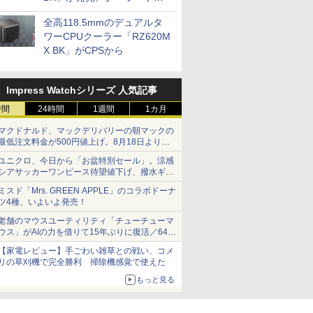
プに5インチ液晶搭載
全高118.5mmのデュアルタ
ワーCPUクーラー「RZ620M
X BK」がCPSから
Impress Watchシリーズ 人気記事
時間
24時間
1週間
1カ月
マクドナルド、マックデリバリーの朝マックの
最低注文料金が500円値上げ。8月18日より
1,500円から受付
ユニクロ、今日から「お盆特別セール」。涼感
シアサッカーワンピース待望値下げ、撥水ギア
ショーツは1990円に
ミスド「Mrs. GREEN APPLE」のコラボドーナ
ツ4種、いよいよ発売！
老舗のマウスユーティリティ「チューチューマ
ウス」がAIの力を借りて15年ぶりに復活／64bit
化、Windows 10/11、「Chrome」も走り回
【家電レビュー】手ごわい雑草との戦い、コメ
る。復活記念で2026年末まで500円
リの草刈機で完全勝利 掃除機感覚で使えた
もっと見る