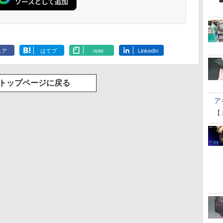
ェア
はてブ
note
LinkedIn
トップページに戻る
ア
【