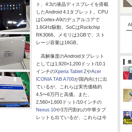
ト、4:3の液晶ディスプレイを搭載
したAndroid 4.1タブレット。CPU
はCortex-A9のデュアルコアで
A
1.6GHz駆動、SoCはRockchip
RK3066。メモリは1GBで、スト
レージ容量は16GB。
高解像度のAndroidタブレット
最
としては1,920×1,200ドット/10.1
インチの
Xperia Tablet Z
や
Acer
ICONIA TAB A700
が国内向けに出
ているが、これらは実売価格約
4.5〜6万円と高価。また、
2,560×1,600ドット/10インチの
Nexus 10
や3万円割れの中華タブ
レットも出ているが、これらは今