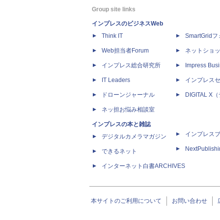
Group site links
インプレスのビジネスWeb
Think IT
SmartGri
Web担当者Forum
ネットショ
インプレス総合研究所
Impress Busi
IT Leaders
インプレス
ドローンジャーナル
DIGITAL
ネッ担お悩み相談室
インプレスの本と雑誌
インプレス
デジタルカメラマガジン
NextPublish
できるネット
インターネット白書ARCHIVES
本サイトのご利用について
お問い合わせ