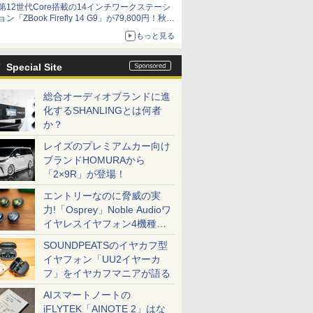
第12世代Core搭載の14インチワークステーシ
ョン「ZBook Firefly 14 G9」が79,800円！秋葉
原で中古PCセール
もっと見る
Special Site
総合オーディオブランドに進
化するSHANLINGとは何者
か？
レイズのプレミアムカー向け
ブランドHOMURAから
「2×9R」が登場！
エントリーなのに脅威の実
力!「Osprey」Noble Audioワ
イヤレスイヤフォン4機種を
一気に聴く
SOUNDPEATSのイヤカフ型
イヤフォン「UU2イヤーカ
フ」をイヤカフマニアが語る
AIスマートノートの
iFLYTEK「AINOTE 2」はな