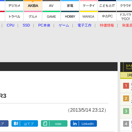
CPU
SSD
PC本体
ゲーム
電子工作
特価情報
秋葉
グルメ
イベント
価格動向
1
R3
（2013/5/14 23:12）
ェア
はてブ
note
LinkedIn