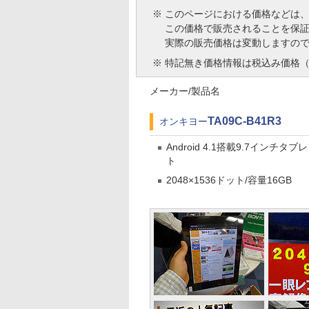
※
このページにおける価格などは
この価格で販売されることを保
実際の販売価格は変動しますの
※
特記無き価格情報は税込み価格（
メーカー/製品名
TA09C-B41R3
オンキヨー
Android 4.1搭載9.7インチタブ
ト
2048×1536ドット/容量16GB