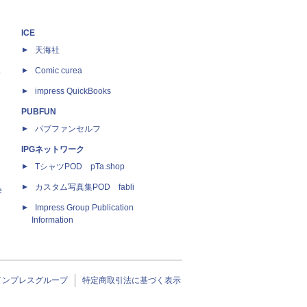
ICE
天海社
ス
Comic curea
impress QuickBooks
PUBFUN
パブファンセルフ
IPGネットワーク
TシャツPOD pTa.shop
カスタム写真集POD fabli
e
Impress Group Publication
Information
インプレスグループ
特定商取引法に基づく表示