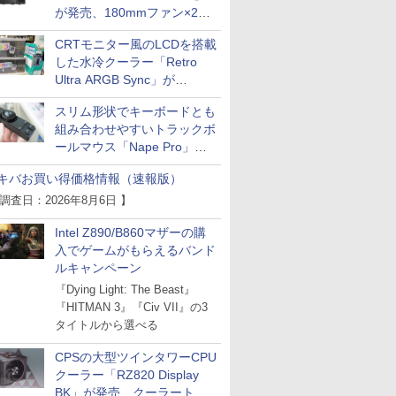
が発売、180mmファン×2搭
載
CRTモニター風のLCDを搭載
した水冷クーラー「Retro
Ultra ARGB Sync」が
Thermaltakeから
スリム形状でキーボードとも
組み合わせやすいトラックボ
ールマウス「Nape Pro」が
Keychronから
キバお買い得価格情報（速報版）
 調査日：2026年8月6日 】
Intel Z890/B860マザーの購
入でゲームがもらえるバンド
ルキャンペーン
『Dying Light: The Beast』
『HITMAN 3』『Civ VII』の3
タイトルから選べる
CPSの大型ツインタワーCPU
クーラー「RZ820 Display
BK」が発売、クーラートッ