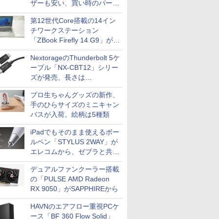
ザーも安い、買い時のパーツ
は？【8月7日(金)22時配信】
第12世代Core搭載の14イン
チワークステーション
「ZBook Firefly 14 G9」が
79,800円！秋葉原で中古PC
NextorageのThunderbolt 5ケ
セール
ーブル「NX-CBT12」シリー
ズが発売、長さは
30cm/50cm/1mの3種類
プロ生ちゃんグッズの新作、
手のひらサイズのミニキャン
バスが入荷。絵柄は5種類
iPadでもそのまま使えるボー
ルペン「STYLUS 2WAY」が
エレコムから、ゼブラと共同
開発
デュアルファンクーラー搭載
の「PULSE AMD Radeon
RX 9050」がSAPPHIREから
HAVNのエアフロー重視PCケ
ース「BF 360 Flow Solid」