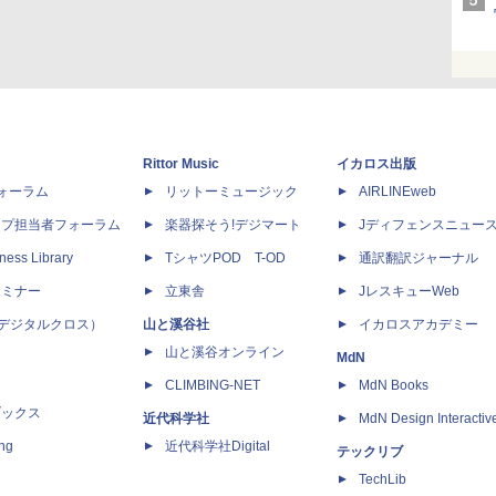
Rittor Music
イカロス出版
dフォーラム
リットーミュージック
AIRLINEweb
ップ担当者フォーラム
楽器探そう!デジマート
Jディフェンスニュー
ness Library
TシャツPOD T-OD
通訳翻訳ジャーナル
セミナー
立東舎
JレスキューWeb
 X（デジタルクロス）
山と溪谷社
イカロスアカデミー
山と溪谷オンライン
MdN
CLIMBING-NET
MdN Books
ブックス
近代科学社
MdN Design Interactiv
ing
近代科学社Digital
テックリブ
TechLib