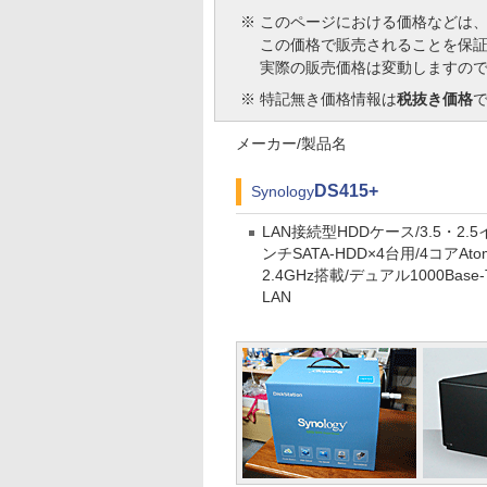
※
このページにおける価格などは
この価格で販売されることを保
実際の販売価格は変動しますの
※
特記無き価格情報は
税抜き価格
メーカー/製品名
DS415+
Synology
LAN接続型HDDケース/3.5・2.5
ンチSATA-HDD×4台用/4コアAto
2.4GHz搭載/デュアル1000Base-
LAN