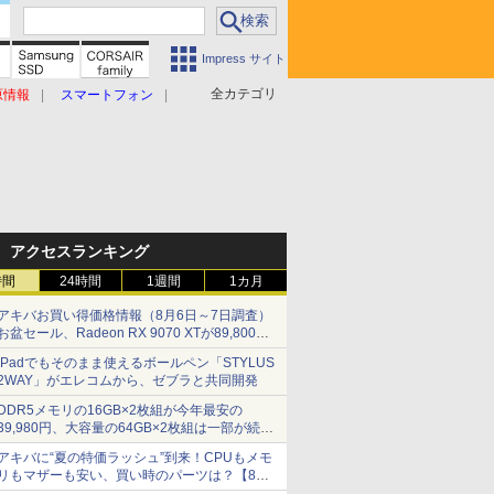
Impress サイト
全カテゴリ
原情報
スマートフォン
アクセスランキング
時間
24時間
1週間
1カ月
アキバお買い得価格情報（8月6日～7日調査）
お盆セール、Radeon RX 9070 XTが89,800
円、水平周波数24.8kHz対応の17型モニターが
iPadでもそのまま使えるボールペン「STYLUS
9,801円、暑さ指数連動セール ほか
2WAY」がエレコムから、ゼブラと共同開発
DDR5メモリの16GB×2枚組が今年最安の
39,980円、大容量の64GB×2枚組は一部が続騰
[8月前半のメモリ価格]
アキバに“夏の特価ラッシュ”到来！CPUもメモ
リもマザーも安い、買い時のパーツは？【8月7
日(金)22時配信】