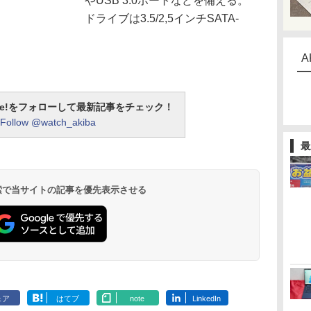
やUSB 3.0ポートなどを備える。
ドライブは3.5/2,5インチSATA-
A
otline!をフォローして最新記事をチェック！
Follow @watch_akiba
最
 検索で当サイトの記事を優先表示させる
ェア
はてブ
note
LinkedIn