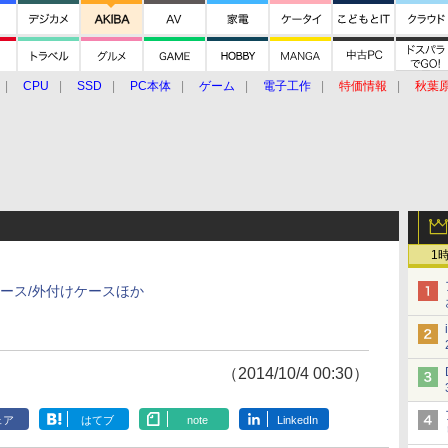
CPU
SSD
PC本体
ゲーム
電子工作
特価情報
秋葉
グルメ
イベント
価格動向
1
ケース/外付けケースほか
（2014/10/4 00:30）
ェア
はてブ
note
LinkedIn