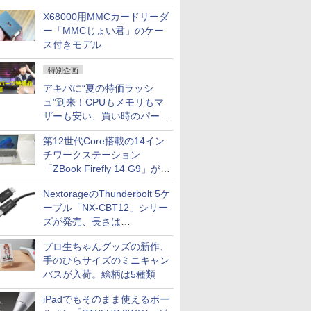
中古PCセール
X68000用MMCカードリーダ
ー「MMCじょい君」のケー
ス付きモデル
特別企画
アキバに“夏の特価ラッシ
ュ”到来！CPUもメモリもマ
ザーも安い、買い時のパーツ
は？【8月7日(金)22時配信】
第12世代Core搭載の14イン
チワークステーション
「ZBook Firefly 14 G9」が
79,800円！秋葉原で中古PC
NextorageのThunderbolt 5ケ
セール
ーブル「NX-CBT12」シリー
ズが発売、長さは
30cm/50cm/1mの3種類
プロ生ちゃんグッズの新作、
手のひらサイズのミニキャン
バスが入荷。絵柄は5種類
iPadでもそのまま使えるボー