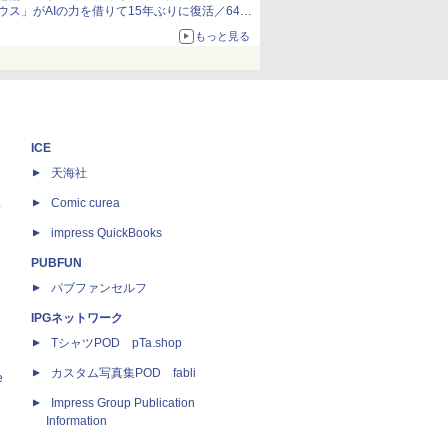
ウス」がAIの力を借りて15年ぶりに復活／64bit
化、Windows 10/11、「Chrome」も走り回
もっと見る
る。復活記念で2026年末まで500円
ICE
天海社
ス
Comic curea
impress QuickBooks
PUBFUN
パブファンセルフ
IPGネットワーク
TシャツPOD pTa.shop
カスタム写真集POD fabli
e
Impress Group Publication
Information