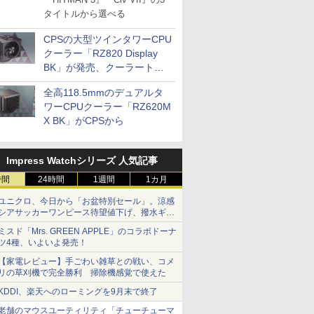
タイトルから選べる
CPSの大型ツインタワーCPU
クーラー「RZ820 Display
BK」が発売、クーラートッ
プに5インチ液晶搭載
全高118.5mmのデュアルタ
ワーCPUクーラー「RZ620M
X BK」がCPSから
Impress Watchシリーズ 人気記事
時間
24時間
1週間
1カ月
ユニクロ、今日から「お盆特別セール」。涼感
シアサッカーワンピース待望値下げ、撥水ギア
ショーツは1990円に
ミスド「Mrs. GREEN APPLE」のコラボドーナ
ツ4種、いよいよ発売！
【家電レビュー】手ごわい雑草との戦い、コメ
リの草刈機で完全勝利 掃除機感覚で使えた
KDDI、楽天へのローミングを9月末で終了
老舗のマウスユーティリティ「チューチューマ