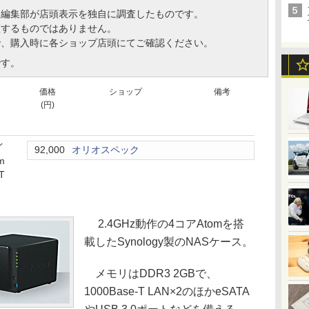
、編集部が店頭表示を独自に調査したものです。
証するものではありません。
で、購入時に各ショップ店頭にてご確認ください。
です。
価格
ショップ
備考
(円)
イ
92,000
オリオスペック
m
T
2.4GHz動作の4コアAtomを搭
載したSynology製のNASケース。
メモリはDDR3 2GBで、
1000Base-T LAN×2のほかeSATA