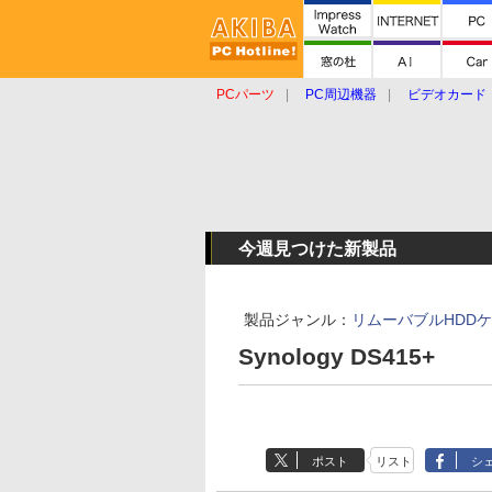
PCパーツ
PC周辺機器
ビデオカード
タブレット
おもしろグッズ
ショップ
今週見つけた新製品
製品ジャンル：
リムーバブルHDD
Synology DS415+
ポスト
リスト
シ