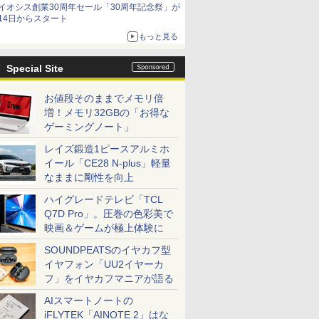
イオシス創業30周年セール「30周年記念祭」が
14日からスタート
もっと見る
Special Site
お値段そのままでメモリ倍
増！メモリ32GBの「お得な
ゲーミングノート」
レイズ鍛造1ピースアルミホ
イール「CE28 N-plus」軽量
なままに剛性を向上
ハイグレードテレビ「TCL
Q7D Pro」。圧巻の色彩美で
映画＆ゲームが極上体験に
SOUNDPEATSのイヤカフ型
イヤフォン「UU2イヤーカ
フ」をイヤカフマニアが語る
AIスマートノートの
iFLYTEK「AINOTE 2」はな