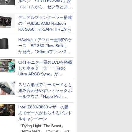
ルペン「STYLUS 2WAY」が
エレコムから、ゼブラと共同
開発
デュアルファンクーラー搭載
の「PULSE AMD Radeon
RX 9050」がSAPPHIREから
HAVNのエアフロー重視PCケ
ース「BF 360 Flow Solid」
が発売、180mmファン×2搭
載
CRTモニター風のLCDを搭載
した水冷クーラー「Retro
Ultra ARGB Sync」が
Thermaltakeから
スリム形状でキーボードとも
組み合わせやすいトラックボ
ールマウス「Nape Pro」が
Keychronから
Intel Z890/B860マザーの購
入でゲームがもらえるバンド
ルキャンペーン
『Dying Light: The Beast』
『HITMAN 3』『Civ VII』の3