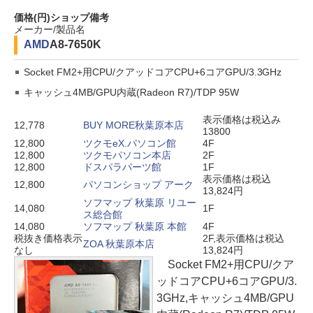
価格(円)
ショップ
備考
メーカー/製品名
AMD
A8-7650K
Socket FM2+用CPU/クアッドコアCPU+6コアGPU/3.3GHz
キャッシュ4MB/GPU内蔵(Radeon R7)/TDP 95W
表示価格は税込み
12,778
BUY MORE秋葉原本店
13800
12,800
ツクモeX.パソコン館
4F
12,800
ツクモパソコン本店
2F
12,800
ドスパラパーツ館
1F
表示価格は税込
12,800
パソコンショップ アーク
13,824円
ソフマップ 秋葉原 リユー
14,080
1F
ス総合館
14,080
ソフマップ 秋葉原 本館
4F
税抜き価格表示
2F,表示価格は税込
ZOA 秋葉原本店
なし
13,824円
Socket FM2+用CPU/クア
ッドコアCPU+6コアGPU/3.
3GHz,キャッシュ4MB/GPU