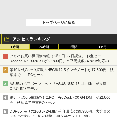
トップページに戻る
アクセスランキング
1時間
24時間
1週間
1カ月
アキバお買い得価格情報（8月6日～7日調査） お盆セール、
Radeon RX 9070 XTが89,800円、水平周波数24.8kHz対応の17
型モニターが9,801円、暑さ指数連動セール ほか
第10世代Core Y搭載のNEC製12.5インチノートが17,800円！秋
葉原で中古PCセール
ASUSのベアボーンキット「ASUS NUC 15 Lite Kit」が入荷、
CPU別に3モデル
第8世代Core搭載のミニPC「ProDesk 400 G4 DM」が22,800
円！秋葉原で中古PCセール
DDR5メモリの16GB×2枚組が今年最安の39,980円、大容量の
64GB×2枚組は一部が続騰 [8月前半のメモリ価格]