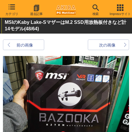
カテゴリ
過去記事
検索
Impressサイト
MSIのKaby Lake-SマザーはM.2 SSD用放熱板付きなど計
14モデル
(48/64)
前の画像
次の画像