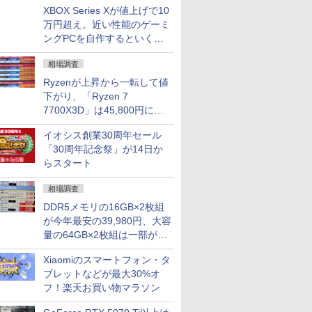
XBOX Series Xが値上げで10
万円超え。近い性能のゲーミ
ングPCを自作するといくら
になる？
相場調査
Ryzenが上昇から一転して値
下がり、「Ryzen 7
7700X3D」は45,800円に急
落し「Ryzen 7 7800X3D」
イオシス創業30周年セール
との価格逆転解消 [8月前半の
「30周年記念祭」が14日か
CPU価格]
らスタート
相場調査
DDR5メモリの16GB×2枚組
が今年最安の39,980円、大容
量の64GB×2枚組は一部が続
騰 [8月前半のメモリ価格]
Xiaomiのスマートフォン・タ
ブレットなどが最大30%オ
フ！楽天お買い物マラソン