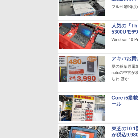
フルHD解像度
人気の「Thin
5300Uモデ
Windows 10
アキバお買
夏の秋葉原電気街ま
noteの中古が
ちわ ほか
Core i5
ール
東芝の10.1型
が税込9,98