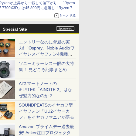
Ryzenが上昇から一転して値下がり、「Ryzen
7 7700X3D」は45,800円に急落し「Ryzen 7
7800X3D」との価格逆転解消 [8月前半のCPU
もっと見る
価格]
Special Site
エントリーなのに脅威の実
力!「Osprey」Noble Audioワ
イヤレスイヤフォン4機種を
一気に聴く
ソニーミラーレス一眼の大特
集！ 見どころ記事まとめ
AIスマートノートの
iFLYTEK「AINOTE 2」はな
ぜ魅力的なのか？
SOUNDPEATSのイヤカフ型
イヤフォン「UU2イヤーカ
フ」をイヤカフマニアが語る
Amazon プライムデー過去最
安! Anker注目プロジェクタ