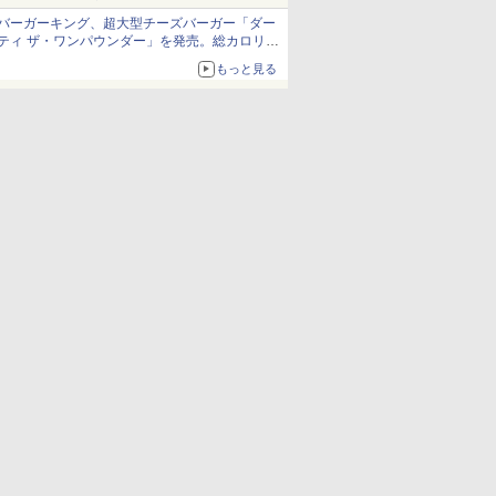
バーガーキング、超大型チーズバーガー「ダー
ティ ザ・ワンパウンダー」を発売。総カロリー
約1656kcal、総重量約527g！
もっと見る