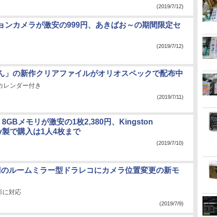
(2019/7/12)
ョンカメラが激安の999円、あきばお～の期間限定セ
(2019/7/12)
ん」の新作クリアファイルがオリオスペックで配布中
のカレンダー付き
(2019/7/11)
66 8GBメモリが激安の1枚2,380円、Kingston
ogy製で購入は1人4枚まで
(2019/7/10)
00円のルームミラー型ドラレコにカメラ位置変更の新モ
影に対応
(2019/7/9)