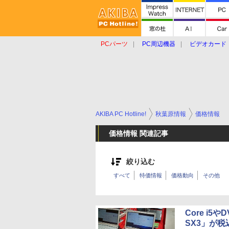
PCパーツ
PC周辺機器
ビデオカード
タブレット
おもしろグッズ
ショップ
AKIBA PC Hotline!
秋葉原情報
価格情報
価格情報 関連記事
絞り込む
すべて
特価情報
価格動向
その他
Core i5や
SX3」が税込