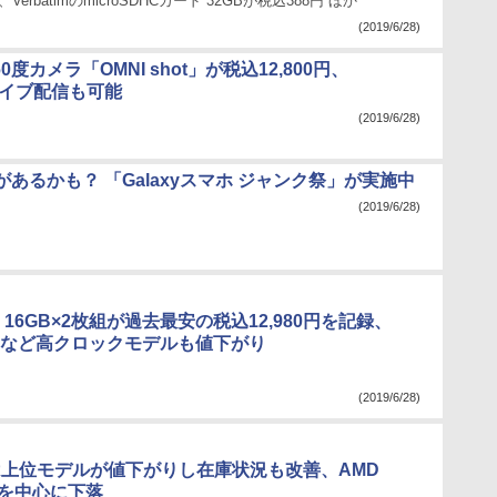
、VerbatimのmicroSDHCカード 32GBが税込388円 ほか
(2019/6/28)
0度カメラ「OMNI shot」が税込12,800円、
eライブ配信も可能
(2019/6/28)
あるかも？ 「Galaxyスマホ ジャンク祭」が実施中
(2019/6/28)
66 16GB×2枚組が過去最安の税込12,980円を記録、
200など高クロックモデルも値下がり
(2019/6/28)
CPUは上位モデルが値下がりし在庫状況も改善、AMD
位を中心に下落