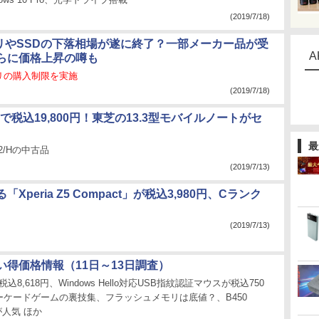
(2019/7/18)
モリやSSDの下落相場が遂に終了？一部メーカー品が受
A
らに価格上昇の噂も
リの購入制限を実施
(2019/7/18)
搭載で税込19,800円！東芝の13.3型モバイルノートがセ
最
732/Hの中古品
(2019/7/13)
Xperia Z5 Compact」が税込3,980円、Cランク
(2019/7/13)
い得価格情報（11日～13日調査）
が税込8,618円、Windows Hello対応USB指紋認証マウスが税込750
ーケードゲームの裏技集、フラッシュメモリは底値？、B450
ndが人気 ほか