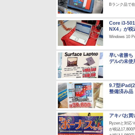
Bランク品で在
Core i3-
NX4」が税込
Windows 1
早い者勝ち！「
デルの未使
9.7型iPad
整備済み品
アキバお買
Ryzenと対応
が税込17,800