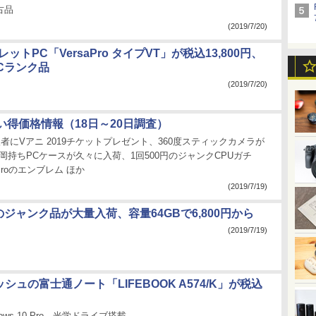
古品
(2019/7/20)
ットPC「VersaPro タイプVT」が税込13,800円、
Cランク品
(2019/7/20)
い得価格情報（18日～20日調査）
購入者にVアニ 2019チケットプレゼント、360度スティックカメラが
円、岡持ちPCケースが久々に入荷、1回500円のジャンクCPUガチ
 Proのエンブレム ほか
(2019/7/19)
 6sのジャンク品が大量入荷、容量64GBで6,800円から
(2019/7/19)
ッシュの富士通ノート「LIFEBOOK A574/K」が税込
ndows 10 Pro、光学ドライブ搭載