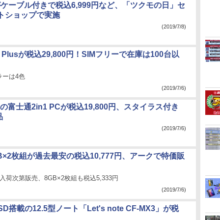
Dがケーブル付きで税込6,999円など、「ツクモの日」セ
トショップで実施
(2019/7/8)
XA2 Plusが税込29,800円！SIMフリーで在庫は100台以
ラーは4色
(2019/7/6)
搭載の富士通2in1 PCが税込19,800円、スタイラス付き
品
(2019/7/6)
6GB×2枚組が過去最安の税込10,777円、アークで特価販
入荷次第販売、8GB×2枚組も税込5,333円
(2019/7/6)
SSD搭載の12.5型ノート「Let's note CF-MX3」が税