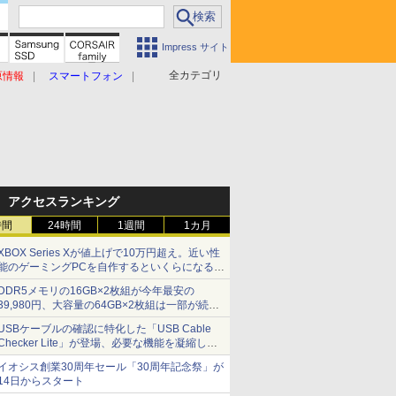
Impress サイト
全カテゴリ
原情報
スマートフォン
アクセスランキング
時間
24時間
1週間
1カ月
XBOX Series Xが値上げで10万円超え。近い性
能のゲーミングPCを自作するといくらになる？
【石田賀津男の『酒の肴にPCゲーム』】
DDR5メモリの16GB×2枚組が今年最安の
39,980円、大容量の64GB×2枚組は一部が続騰
[8月前半のメモリ価格]
USBケーブルの確認に特化した「USB Cable
Checker Lite」が登場、必要な機能を凝縮しコ
ンパクトに 7日発売
イオシス創業30周年セール「30周年記念祭」が
14日からスタート