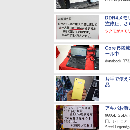
DDR4メ
注停止、さ
ツクモがメモ
Core i5
ール中
dynabook R
片手で使える「
品
アキバお買
960GB SSD
円、レトロア
Steel Lege