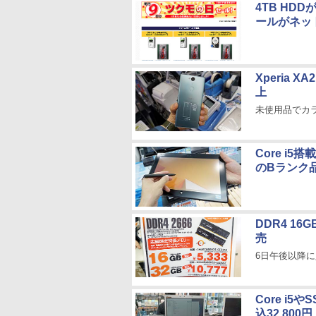
4TB HD
ールがネッ
Xperia 
上
未使用品でカ
Core i5
のBランク
DDR4 1
売
6日午後以降に
Core i5や
込32,800円