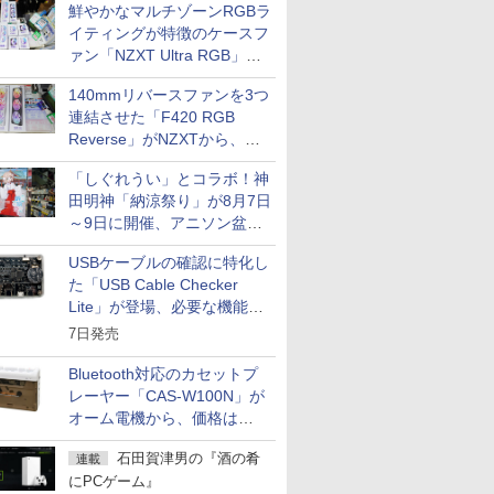
鮮やかなマルチゾーンRGBラ
イティングが特徴のケースフ
ァン「NZXT Ultra RGB」が
発売、計8製品
140mmリバースファンを3つ
連結させた「F420 RGB
Reverse」がNZXTから、単
一フレーム採用
「しぐれうい」とコラボ！神
田明神「納涼祭り」が8月7日
～9日に開催、アニソン盆踊
りや屋台グルメなどもあり
USBケーブルの確認に特化し
た「USB Cable Checker
Lite」が登場、必要な機能を
凝縮しコンパクトに
7日発売
Bluetooth対応のカセットプ
レーヤー「CAS-W100N」が
オーム電機から、価格は
5,940円
石田賀津男の『酒の肴
連載
にPCゲーム』