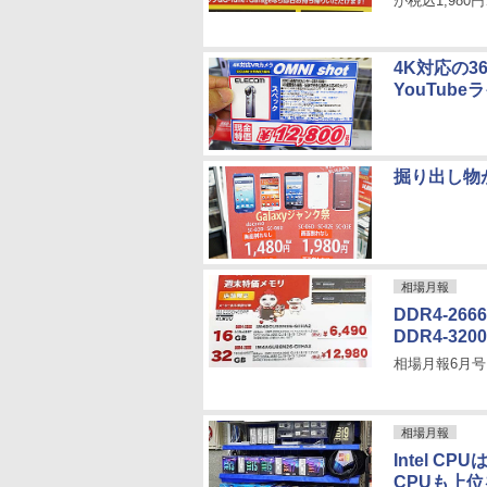
が税込1,980円
4K対応の36
YouTub
掘り出し物が
相場月報
DDR4-26
DDR4-3
相場月報6月号
相場月報
Intel 
CPUも上