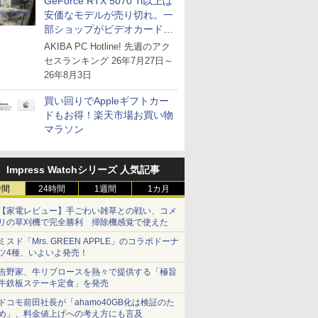
GeForce RTX 5070 Ti以上は
安価なモデルが売り切れ。一
部ショップがビデオカードの
購入制限を実施したニュース
AKIBA PC Hotline! 先週のアク
が注目を集める
セスランキング 26年7月27日～
26年8月3日
買い回りでAppleギフトカー
ドもお得！楽天市場お買い物
マラソン
Impress Watchシリーズ 人気記事
時間
24時間
1週間
1カ月
【家電レビュー】手ごわい雑草との戦い、コメ
リの草刈機で完全勝利 掃除機感覚で使えた
ミスド「Mrs. GREEN APPLE」のコラボドーナ
ツ4種、いよいよ発売！
吉野家、牛リブロースを熱々で提供する「極旨
牛鉄板ステーキ定食」を発売
ドコモ前田社長が「ahamo40GB化は検証のた
め」、料金値上げへの考え方にも言及