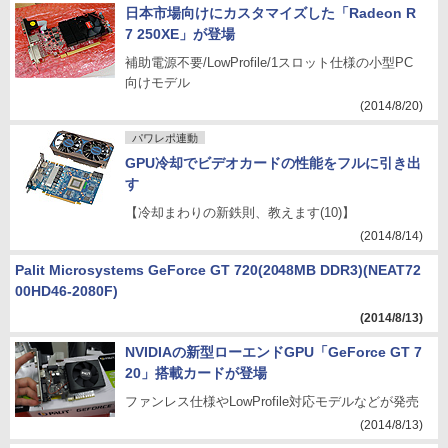
日本市場向けにカスタマイズした「Radeon R
7 250XE」が登場
補助電源不要/LowProfile/1スロット仕様の小型PC
向けモデル
(2014/8/20)
パワレポ連動
GPU冷却でビデオカードの性能をフルに引き出
す
【冷却まわりの新鉄則、教えます(10)】
(2014/8/14)
Palit Microsystems GeForce GT 720(2048MB DDR3)(NEAT72
00HD46-2080F)
(2014/8/13)
NVIDIAの新型ローエンドGPU「GeForce GT 7
20」搭載カードが登場
ファンレス仕様やLowProfile対応モデルなどが発売
(2014/8/13)