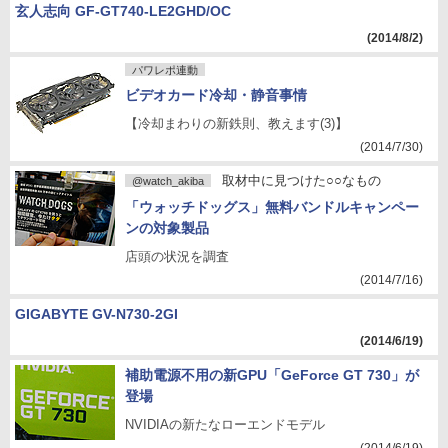
玄人志向 GF-GT740-LE2GHD/OC
(2014/8/2)
パワレポ連動
ビデオカード冷却・静音事情
【冷却まわりの新鉄則、教えます(3)】
(2014/7/30)
取材中に見つけた○○なもの
@watch_akiba
「ウォッチドッグス」無料バンドルキャンペー
ンの対象製品
店頭の状況を調査
(2014/7/16)
GIGABYTE GV-N730-2GI
(2014/6/19)
補助電源不用の新GPU「GeForce GT 730」が
登場
NVIDIAの新たなローエンドモデル