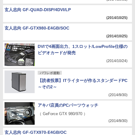
玄人志向 GF-QUAD-DISP/4DVI/LP
(2014/10/25)
玄人志向 GF-GTX980-E4GB/SOC
(2014/10/25)
DVIで4画面出力、1スロット/LowProfile仕様の
ビデオカードが発売
(2014/10/24)
パワレポ連動
【読者投票】ITライターが作るスタンダードPC
～その2～
(2014/9/30)
アキバ店員のPCパーツウォッチ
（ GeForce GTX 980/970 ）
(2014/9/30)
玄人志向 GF-GTX970-E4GB/OC