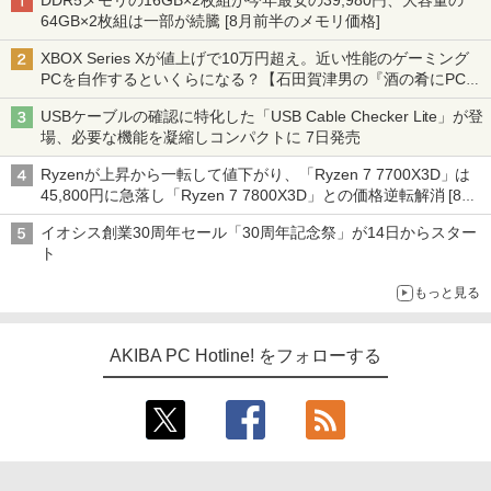
DDR5メモリの16GB×2枚組が今年最安の39,980円、大容量の
64GB×2枚組は一部が続騰 [8月前半のメモリ価格]
XBOX Series Xが値上げで10万円超え。近い性能のゲーミング
PCを自作するといくらになる？【石田賀津男の『酒の肴にPCゲ
ーム』】
USBケーブルの確認に特化した「USB Cable Checker Lite」が登
場、必要な機能を凝縮しコンパクトに 7日発売
Ryzenが上昇から一転して値下がり、「Ryzen 7 7700X3D」は
45,800円に急落し「Ryzen 7 7800X3D」との価格逆転解消 [8月
前半のCPU価格]
イオシス創業30周年セール「30周年記念祭」が14日からスター
ト
もっと見る
AKIBA PC Hotline! をフォローする