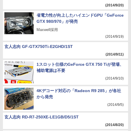
(2014/9/20)
省電力性が向上したハイエンドGPU「GeForce
GTX 980/970」が発売
Maxwell採用
(2014/9/19)
玄人志向 GF-GTX750Ti-E2GHD/1ST
(2014/9/11)
1スロット仕様のGeForce GTX 750 Tiが登場、
補助電源は不要
(2014/9/10)
4Kデコード対応の「Radeon R9 285」が各社
から発売
(2014/9/5)
玄人志向 RD-R7-250XE-LE1GB/D5/1ST
(2014/8/20)