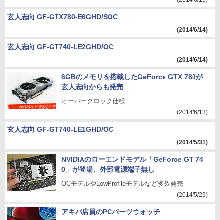
(2014/6/19)
玄人志向 GF-GTX780-E6GHD/SOC
(2014/6/14)
玄人志向 GF-GT740-LE2GHD/OC
(2014/6/14)
6GBのメモリを搭載したGeForce GTX 780が
玄人志向からも発売
オーバークロック仕様
(2014/6/13)
玄人志向 GF-GT740-LE1GHD/OC
(2014/5/31)
NVIDIAのローエンドモデル「GeForce GT 74
0」が登場、外部電源端子無し
OCモデルやLowProfileモデルなど多数発売
(2014/5/29)
アキバ店員のPCパーツウォッチ