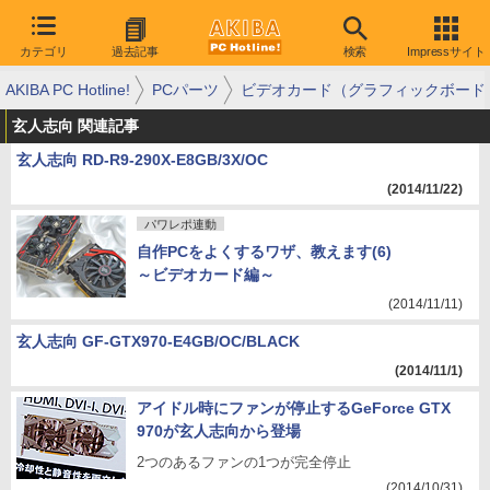
カテゴリ
過去記事
検索
Impressサイト
AKIBA PC Hotline!
PCパーツ
ビデオカード（グラフィックボード
玄人志向 関連記事
玄人志向 RD-R9-290X-E8GB/3X/OC
(2014/11/22)
パワレポ連動
自作PCをよくするワザ、教えます(6)
～ビデオカード編～
(2014/11/11)
玄人志向 GF-GTX970-E4GB/OC/BLACK
(2014/11/1)
アイドル時にファンが停止するGeForce GTX
970が玄人志向から登場
2つのあるファンの1つが完全停止
(2014/10/31)