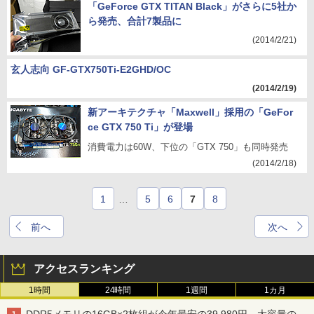
「GeForce GTX TITAN Black」がさらに5社か
ら発売、合計7製品に
(2014/2/21)
玄人志向 GF-GTX750Ti-E2GHD/OC
(2014/2/19)
新アーキテクチャ「Maxwell」採用の「GeFor
ce GTX 750 Ti」が登場
消費電力は60W、下位の「GTX 750」も同時発売
(2014/2/18)
1
…
5
6
7
8
前へ
次へ
アクセスランキング
1時間
24時間
1週間
1カ月