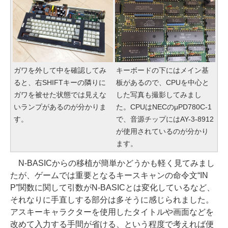
ガワを外して中を確認してみ
キーボードの下にはメイン基
ると、右SHIFTキーの隣りに
板があるので、CPUを中心と
ガワを被せた状態では見えな
した写真も撮影してみまし
いランプがあるのが分かりま
た。CPUはNECのμPD780C-1
す。
で、音源チップにはAY-3-8912
が使用されているのが分かり
ます。
N-BASICからの移植が簡単かどうかも軽く見てみまし
たが、ゲームでは重要となるキースキャンの命令文“IN
P”関数に関して引数がN-BASICとは変化しているなど、
それなりに手直しする部分は多そうに感じられました。
アスキーキャラクターを使用したタイトルや画面などを
改めて入力する手間が省ける、という程度で考えれば便