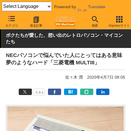
Powered by
Translate
AKIBA PC Hotline!
PC本体・ソフト
PC本体
その他
カテゴリ
過去記事
検索
Impressサイト
ボクたちが愛した、想い出のレトロパソコン・マイコン
たち
NECパソコンで悩んでいた人にとってはある意味
夢のようなハード「三菱電機 MULTI8」
佐々木 潤
2020年4月7日 08:05
リスト