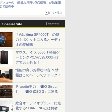
サンコーの「残暑お見舞い5点福箱」が数量限
定で販売中
もっと見る
Special Site
「A&ultima SP4000T」の魅
力！ポケットに入るオーディ
オの醍醐味
マウス、RTX 5060 Ti搭載ゲ
ーミングPCが7万5,000円オ
フで30万円台！
性能の良いお得な中古PC情
報はこのページでチェック！
iFi audio主力「NEO Stream
3」「NEO iDSD 3」に迫る
総合オーディオブランドに進
化するSHANLINGとは何者