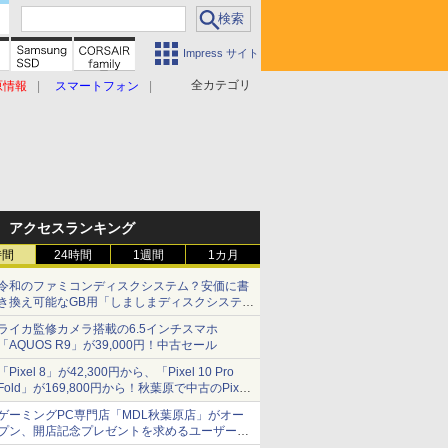
Impress サイト
全カテゴリ
原情報
スマートフォン
アクセスランキング
時間
24時間
1週間
1カ月
令和のファミコンディスクシステム？安価に書
き換え可能なGB用「しましまディスクシステ
ム」
ライカ監修カメラ搭載の6.5インチスマホ
「AQUOS R9」が39,000円！中古セール
「Pixel 8」が42,300円から、「Pixel 10 Pro
Fold」が169,800円から！秋葉原で中古のPixel
シリーズがお買い得
ゲーミングPC専門店「MDL秋葉原店」がオー
プン、開店記念プレゼントを求めるユーザーが
押し寄せ長蛇の列に