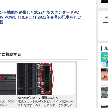
ンド機能を網羅した2022年型スタンダードPC
/V POWER REPORT 2022年春号の記事を丸ご
A
載！
最
どに接続する
ATX24ピンメイン電源コネクタ
ーブルを2本
電源ユニットのATX24ピンメイン電源ケー
続済み
ブルを挿す。カチッと音がするまで押し込