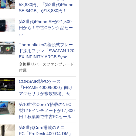
58,880円、「第2世代iPhone
SE 64GB」が18,880円！中
古Bランク品セール
第3世代iPhone SEが21,500
円から！中古Cランク品セー
ル
Thermaltakeの着脱式ブレー
ド採用ファン「SWAFAN 120
EX INFINITY ARGB Sync」
に単品パッケージ
交換用リバースファンブレード
付属
CORSAIR製PCケース
「FRAME 4000/5000」向け
アクセサリが複数登場、天然
木製パネルや背面コネクタ対
第10世代Core Y搭載のNEC
応トレイなど
製12.5インチノートが17,800
円！秋葉原で中古PCセール
第8世代Core搭載のミニ
PC「ProDesk 400 G4 DM」