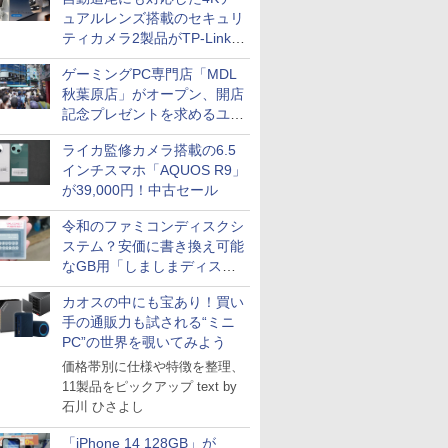
ュアルレンズ搭載のセキュリ
ティカメラ2製品がTP-Linkか
ら
ゲーミングPC専門店「MDL
秋葉原店」がオープン、開店
記念プレゼントを求めるユー
ザーが押し寄せ長蛇の列に
ライカ監修カメラ搭載の6.5
インチスマホ「AQUOS R9」
が39,000円！中古セール
令和のファミコンディスクシ
ステム？安価に書き換え可能
なGB用「しましまディスク
システム」
カオスの中にも宝あり！買い
手の通販力も試される“ミニ
PC”の世界を覗いてみよう
価格帯別に仕様や特徴を整理、
11製品をピックアップ text by
石川 ひさよし
「iPhone 14 128GB」が