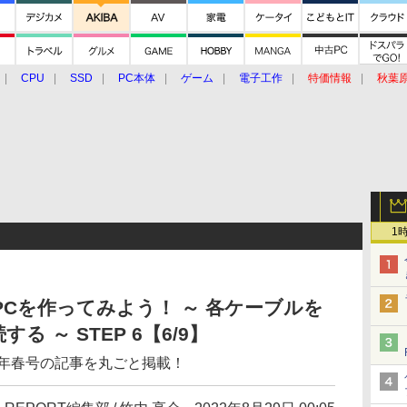
CPU
SSD
PC本体
ゲーム
電子工作
特価情報
秋葉
グルメ
イベント
価格動向
1
PCを作ってみよう！ ～ 各ケーブルを
 ～ STEP 6【6/9】
2022年春号の記事を丸ごと掲載！