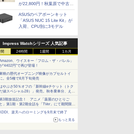
が22,800円！秋葉原で中古
PCセール
ASUSのベアボーンキット
「ASUS NUC 15 Lite Kit」が
入荷、CPU別に3モデル
Impress Watchシリーズ 人気記事
時間
24時間
1週間
1カ月
Amazon、ウイスキー「フロム・ザ・バレル」
が“4402円”で再び登場！
東映の歴代オープニング映像がカプセルトイ
に。全5種で8月下旬発売
はやぶさ50％オフの「新幹線eチケット（トク
だ値スペシャル28）」発売。秋冬乗車分、えき
ねっと限定
第3期放送記念！ アニメ「薬屋のひとりご
と」第1期・第2期全話を「TVer」にて期間限定
で順次無料配信開始
KDDI、楽天へのローミングを9月末で終了
もっと見る