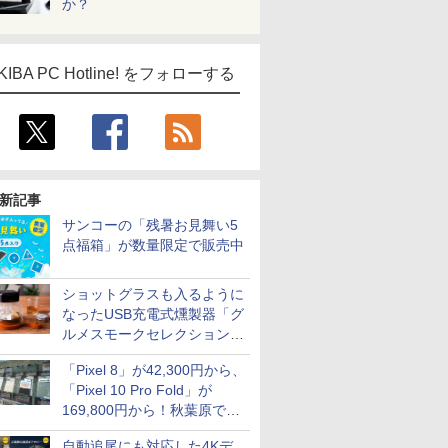
か？
KIBA PC Hotline! をフォローする
新記事
サンコーの「残暑お見舞い5
点福箱」が数量限定で販売中
ショットグラスも入るように
なったUSB充電式燻製器「グ
ルメスモークセレクション
2」がサンコーから
「Pixel 8」が42,300円から、
「Pixel 10 Pro Fold」が
169,800円から！秋葉原で中
古のPixelシリーズがお買い得
自動追尾にも対応した4Kデ