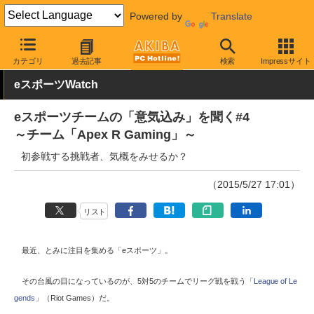
Powered by
Translate
AKIBA PC Hotline!
秋葉原情報
イベント情報
PC・モバイル関
カテゴリ
過去記事
検索
Impressサイト
eスポーツWatch
eスポーツチームの「意気込み」を聞く#4
～チーム「Apex R Gaming」～
初参戦する挑戦者、気概をみせるか？
（2015/5/27 17:01）
リスト
最近、とみに注目を集める「eスポーツ」。
その台風の目になっているのが、5対5のチームでリーグ戦を戦う「
League of Le
gends
」（Riot Games）だ。