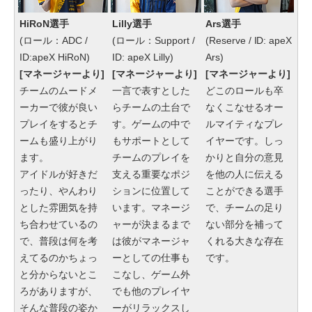
HiRoN選手
Lilly選手
Ars選手
(ロール：ADC /
(ロール：Support /
(Reserve / ID: apeX
ID:apeX HiRoN)
ID: apeX Lilly)
Ars)
[マネージャーより]
[マネージャーより]
[マネージャーより]
チームのムードメ
一言で表すとした
どこのロールも卒
ーカーで彼が良い
らチームの土台で
なくこなせるオー
プレイをするとチ
す。ゲームの中で
ルマイティなプレ
ームも盛り上がり
もサポートとして
イヤーです。しっ
ます。
チームのプレイを
かりと自分の意見
アイドルが好きだ
支える重要なポジ
を他の人に伝える
ったり、やんわり
ションに位置して
ことができる選手
とした雰囲気を持
います。マネージ
で、チームの足り
ち合わせているの
ャーが決まるまで
ない部分を補って
で、普段は何を考
は彼がマネージャ
くれる大きな存在
えてるのかちょっ
ーとしての仕事も
です。
と分からないとこ
こなし、ゲーム外
ろがありますが、
でも他のプレイヤ
そんな普段の姿か
ーがリラックスし