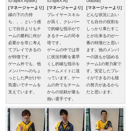
ID:apeX AyasK)
ID:apeX Ai)
Utautai)
[マネージャーより]
[マネージャーより]
[マネージャーより]
縁の下の力持
プレイヤースキル
どんな状況におい
ち、、、という感
が高く、クレバー
ても自分の役割を
じで自分よりもチ
で的確な指示がで
しっかり果たすこ
ームの勝利に何が
きるチームの司令
とが出来るのが一
必要かを常に考え
塔です。
番の特徴だと思い
てプレイできるの
ゲームの中では常
ます。他のメンバ
が特徴です。
に状況判断を素早
ーの誰もが認める
ゲーム外でも、他
くし的確な指示を
チーム1の努力家で
メンバーへのちょ
チームメイトに送
す。安定したプレ
っとした声がけや
っています。ゲー
イができるのも陰
気遣いでチームを
ムの外でもチーム
の努力があるから
支えています。
からの信頼が最も
だと思います。
熱い選手です。