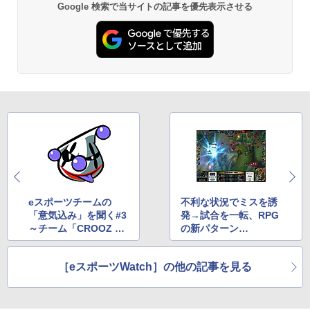
Google 検索で当サイトの記事を優先表示させる
eスポーツチームの
不利な状況でミスを誘
「意気込み」を聞く#3
発→試合を一転、RPG
～チーム「CROOZ Ra
の新パターン
scal Jester」～
～試合の流れを徹底解
説！Revolレポート～
［eスポーツWatch］の他の記事を見る