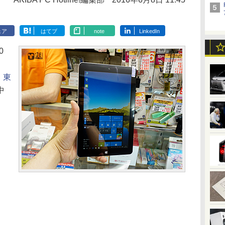
ェア
はてブ
note
LinkedIn
0
、
東
中