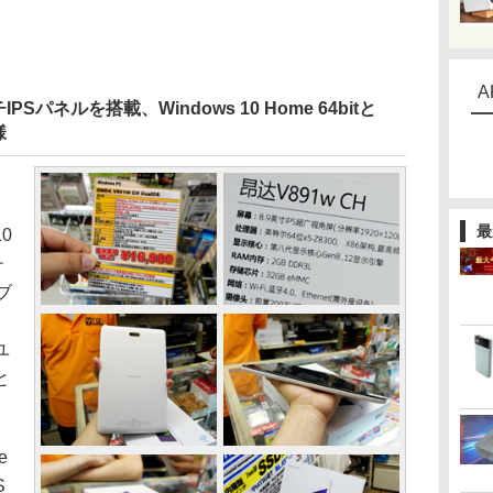
A
チIPSパネルを搭載、Windows 10 Home 64bitと
様
最
0
チ
ブ
、
ユ
と
e
S