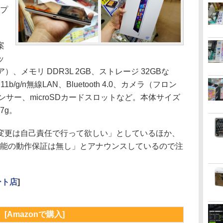
アプ
案
ッ
ドコア）、メモリ DDR3L 2GB、ストレージ 32GBな
1b/g/n無線LAN、Bluetooth 4.0、カメラ（フロン
センサー、microSDカードスロットなど。本体サイズ
27g。
更は自己責任で行って欲しい」としているほか、
機能の動作保証は無し」とアナウンスしているので注
ート店
]
[Amazonで購入]