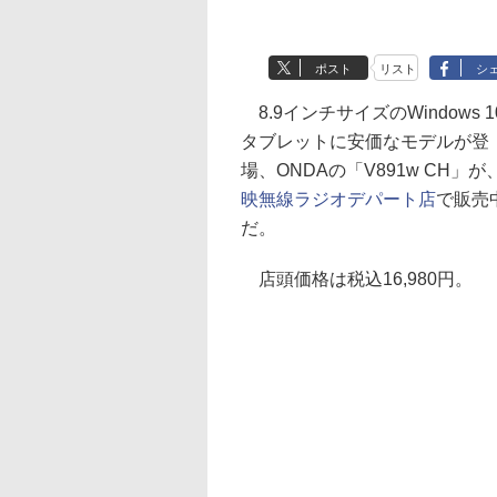
ポスト
リスト
シ
8.9インチサイズのWindows 1
タブレットに安価なモデルが登
場、ONDAの「V891w CH」が
映無線ラジオデパート店
で販売
だ。
店頭価格は税込16,980円。