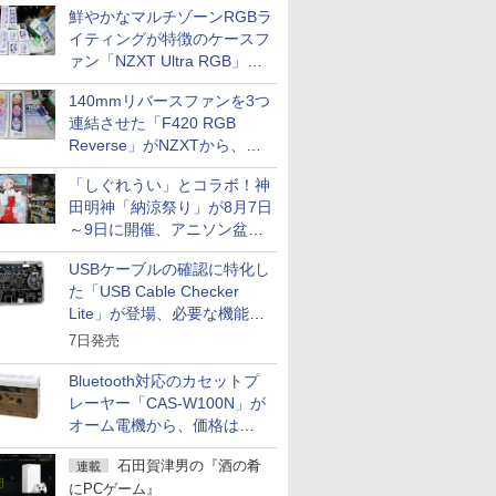
鮮やかなマルチゾーンRGBラ
イティングが特徴のケースフ
ァン「NZXT Ultra RGB」が
発売、計8製品
140mmリバースファンを3つ
連結させた「F420 RGB
Reverse」がNZXTから、単
一フレーム採用
「しぐれうい」とコラボ！神
田明神「納涼祭り」が8月7日
～9日に開催、アニソン盆踊
りや屋台グルメなどもあり
USBケーブルの確認に特化し
た「USB Cable Checker
Lite」が登場、必要な機能を
凝縮しコンパクトに
7日発売
Bluetooth対応のカセットプ
レーヤー「CAS-W100N」が
オーム電機から、価格は
5,940円
石田賀津男の『酒の肴
連載
にPCゲーム』