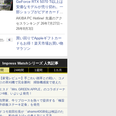
GeForce RTX 5070 Ti以上は
安価なモデルが売り切れ。一
部ショップがビデオカードの
購入制限を実施したニュース
AKIBA PC Hotline! 先週のアク
が注目を集める
セスランキング 26年7月27日～
26年8月3日
買い回りでAppleギフトカー
ドもお得！楽天市場お買い物
マラソン
Impress Watchシリーズ 人気記事
時間
24時間
1週間
1カ月
【家電レビュー】手ごわい雑草との戦い、コメ
リの草刈機で完全勝利 掃除機感覚で使えた
ミスド「Mrs. GREEN APPLE」のコラボドーナ
ツ4種、いよいよ発売！
吉野家、牛リブロースを熱々で提供する「極旨
牛鉄板ステーキ定食」を発売
ドコモ前田社長が「ahamo40GB化は検証のた
め」、料金値上げへの考え方にも言及