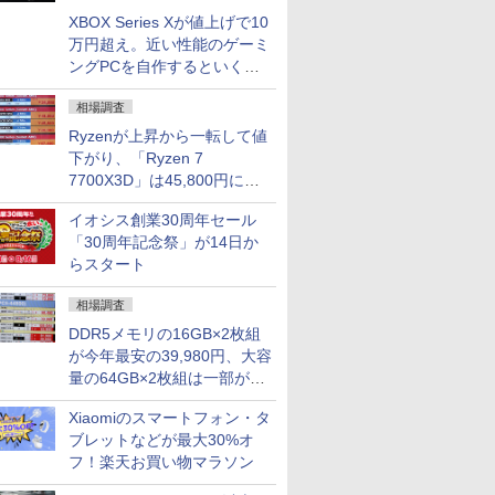
XBOX Series Xが値上げで10
万円超え。近い性能のゲーミ
ングPCを自作するといくら
になる？
相場調査
Ryzenが上昇から一転して値
下がり、「Ryzen 7
7700X3D」は45,800円に急
落し「Ryzen 7 7800X3D」
イオシス創業30周年セール
との価格逆転解消 [8月前半の
「30周年記念祭」が14日か
CPU価格]
らスタート
相場調査
DDR5メモリの16GB×2枚組
が今年最安の39,980円、大容
量の64GB×2枚組は一部が続
騰 [8月前半のメモリ価格]
Xiaomiのスマートフォン・タ
ブレットなどが最大30%オ
フ！楽天お買い物マラソン