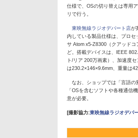
仕様で、OSの切り替えは専用
リで行う。
東映無線ラジオデパート店
が
内している製品仕様は、プロセ
サ Atom x5-Z8300（クアッ
ど。搭載デバイスは、IEEE 802.1
ト/リア 200万画素）、加速度
は230.2×146×9.6mm、重量は4
なお、ショップでは「言語の変
「OSを含むソフトや各種通信
意が必要。
[撮影協力:
東映無線ラジオデパ