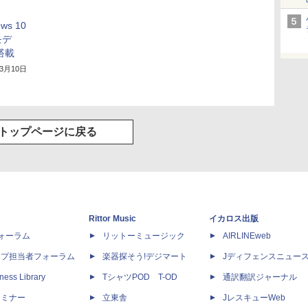
s 10
モデ
l搭載
年3月10日
トップページに戻る
Rittor Music
イカロス出版
dフォーラム
リットーミュージック
AIRLINEweb
ップ担当者フォーラム
楽器探そう!デジマート
Jディフェンスニュー
ness Library
TシャツPOD T-OD
通訳翻訳ジャーナル
セミナー
立東舎
JレスキューWeb