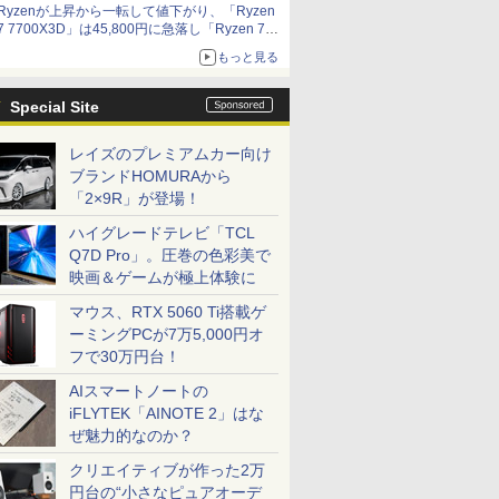
Ryzenが上昇から一転して値下がり、「Ryzen
7 7700X3D」は45,800円に急落し「Ryzen 7
7800X3D」との価格逆転解消 [8月前半のCPU
もっと見る
価格]
Special Site
レイズのプレミアムカー向け
ブランドHOMURAから
「2×9R」が登場！
ハイグレードテレビ「TCL
Q7D Pro」。圧巻の色彩美で
映画＆ゲームが極上体験に
マウス、RTX 5060 Ti搭載ゲ
ーミングPCが7万5,000円オ
フで30万円台！
AIスマートノートの
iFLYTEK「AINOTE 2」はな
ぜ魅力的なのか？
クリエイティブが作った2万
円台の“小さなピュアオーデ