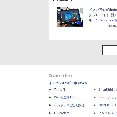
ドスパラのWindow
タブレットに新
ル、Cherry Trai
2016
Group site links
インプレスのビジネスWeb
Think IT
SmartGri
Web担当者Forum
ネットショ
インプレス総合研究所
Impress Busi
IT Leaders
インプレス