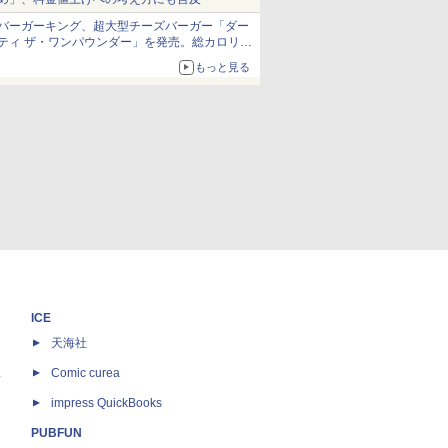
バーガーキング、超大型チーズバーガー「ダー
ティ ザ・ワンパウンダー」を発売。総カロリー
約1656kcal、総重量約527g！
もっと見る
ICE
天海社
ス
Comic curea
impress QuickBooks
PUBFUN