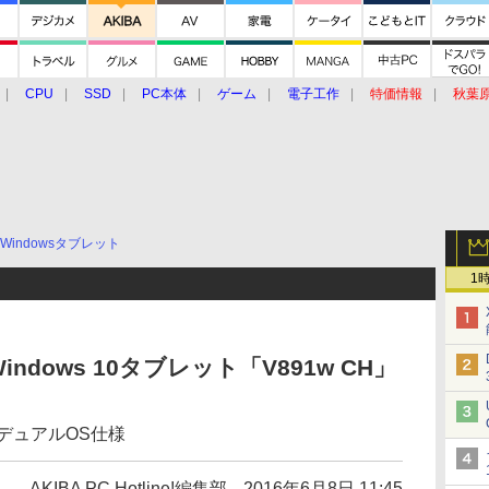
CPU
SSD
PC本体
ゲーム
電子工作
特価情報
秋葉
グルメ
イベント
価格動向
Windowsタブレット
1
indows 10タブレット「V891w CH」
1とのデュアルOS仕様
AKIBA PC Hotline!編集部
2016年6月8日 11:45