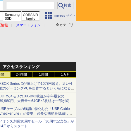
Impress サイト
全カテゴリ
原情報
スマートフォン
アクセスランキング
時間
24時間
1週間
1カ月
XBOX Series Xが値上げで10万円超え。近い性
能のゲーミングPCを自作するといくらになる？
【石田賀津男の『酒の肴にPCゲーム』】
DDR5メモリの16GB×2枚組が今年最安の
39,980円、大容量の64GB×2枚組は一部が続騰
[8月前半のメモリ価格]
USBケーブルの確認に特化した「USB Cable
Checker Lite」が登場、必要な機能を凝縮しコ
ンパクトに 7日発売
イオシス創業30周年セール「30周年記念祭」が
14日からスタート