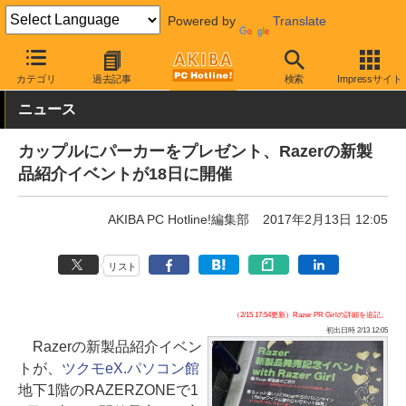
Powered by
Translate
AKIBA PC Hotline!
イベント
イベント告知
カテゴリ
過去記事
検索
Impressサイト
ニュース
カップルにパーカーをプレゼント、Razerの新製
品紹介イベントが18日に開催
AKIBA PC Hotline!編集部
2017年2月13日 12:05
リスト
（2/15 17:54更新）Razer PR Girlの詳細を追記。
初出日時 2/13 12:05
Razerの新製品紹介イベン
トが、
ツクモeX.パソコン館
地下1階のRAZERZONEで1