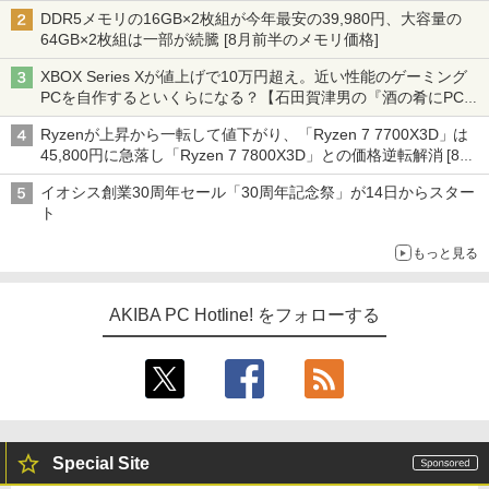
DDR5メモリの16GB×2枚組が今年最安の39,980円、大容量の
64GB×2枚組は一部が続騰 [8月前半のメモリ価格]
XBOX Series Xが値上げで10万円超え。近い性能のゲーミング
PCを自作するといくらになる？【石田賀津男の『酒の肴にPCゲ
ーム』】
Ryzenが上昇から一転して値下がり、「Ryzen 7 7700X3D」は
45,800円に急落し「Ryzen 7 7800X3D」との価格逆転解消 [8月
前半のCPU価格]
イオシス創業30周年セール「30周年記念祭」が14日からスター
ト
もっと見る
AKIBA PC Hotline! をフォローする
Special Site