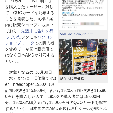
に「Ryzen Threadripper」
を購入したユーザーに対し
て、QUOカードを配布する
ことを発表した。同様の案
内は販売ショップにも届い
ており、
先週末に告知を行
AMD JAPANのツイート
っていた
ツクモや
パソコン
ショップ アーク
での購入者
を含めて、今回は販売店で
はなく日本AMDが対応する
という。
対象となるのは8月30日
（水）までに、旧価格でRyz
現在の販売価格
en Threadripper 1950X（改
訂前 税抜き145,800円）または1920X（同 税抜き115,80
0円）を購入した人で、1950Xの購入者には18,000円
分、1920Xの購入者には13,000円分のQUOカードを配布
するという。日本国内のAMD正規代理店シールが貼られ