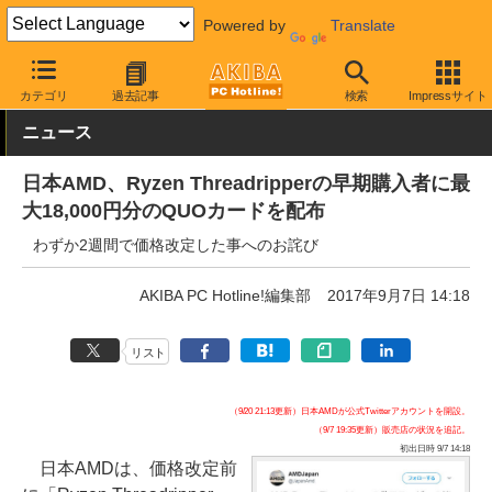
Powered by
Translate
AKIBA PC Hotline!
PCパーツ
CPU
AMD
カテゴリ
過去記事
検索
Impressサイト
ニュース
日本AMD、Ryzen Threadripperの早期購入者に最
大18,000円分のQUOカードを配布
わずか2週間で価格改定した事へのお詫び
AKIBA PC Hotline!編集部
2017年9月7日 14:18
リスト
（9/20 21:13更新）日本AMDが公式Twitterアカウントを開設。
（9/7 19:35更新）販売店の状況を追記。
初出日時 9/7 14:18
日本AMDは、価格改定前