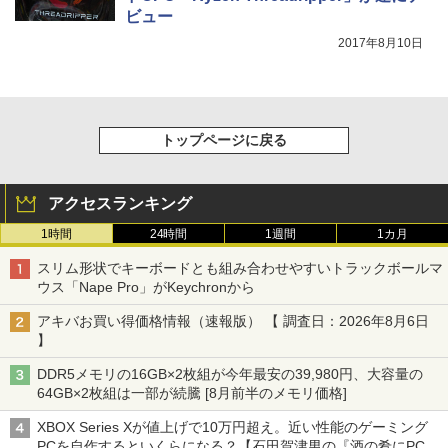
ビュー
2017年8月10日
トップページに戻る
アクセスランキング
1時間
24時間
1週間
1カ月
スリム形状でキーボードとも組み合わせやすいトラックボールマ
ウス「Nape Pro」がKeychronから
アキバお買い得価格情報（速報版） 【 調査日：2026年8月6日
】
DDR5メモリの16GB×2枚組が今年最安の39,980円、大容量の
64GB×2枚組は一部が続騰 [8月前半のメモリ価格]
XBOX Series Xが値上げで10万円超え。近い性能のゲーミング
PCを自作するといくらになる？【石田賀津男の『酒の肴にPCゲ