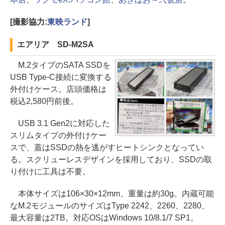
[撮影協力:
東映ランド
]
エアリア SD-M2SA
M.2タイプのSATA SSDを
USB Type-C接続に変換する
外付けケース。店頭価格は
税込2,580円前後。
USB 3.1 Gen2に対応した
スリムタイプの外付けケー
スで、蓋はSSDの熱を逃がすヒートシンクとなってい
る。スクリューレスデザインを採用しており、SSDの取
り付けに工具は不要。
本体サイズは106×30×12mm、重量は約30g。内蔵可能
なM.2モジュールのサイズはType 2242、2260、2280、
最大容量は2TB。対応OSはWindows 10/8.1/7 SP1。