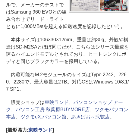
ルで、メーカーのテストで
はSamsung 960 EVOとの組
み合わせでリード・ライト
ともに1,000MB/sを超える転送速度を記録したという。
本体サイズは106×30×12mm、重量は約30g。外観や構
造はSD-M2SAとほぼ同じだが、こちらはシリーズ最速を
誇るハイエンドモデルとされており、ヒートシンクにボ
ディと同じブラックカラーを採用している。
内蔵可能なM.2モジュールのサイズはType 2242、226
0、2280で、最大容量は2TB。対応OSはWindows 10/8.1/
7 SP1。
販売ショップは
東映ランド
、
パソコンショップ アー
ク
、
パソコン工房 秋葉原BUYMORE店
、
ツクモパソコン
本店
、
ツクモeX.パソコン館
、
あきばお～弐號店
。
[撮影協力:
東映ランド
]