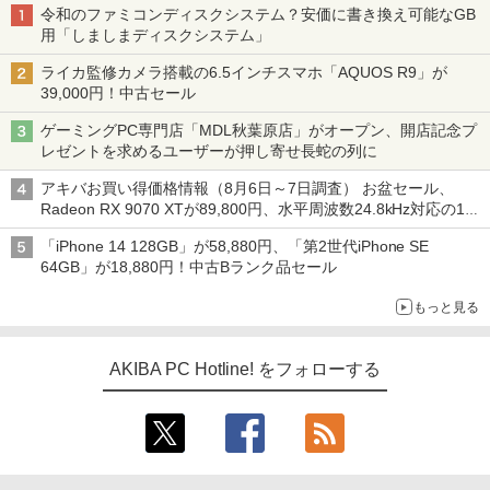
令和のファミコンディスクシステム？安価に書き換え可能なGB
用「しましまディスクシステム」
ライカ監修カメラ搭載の6.5インチスマホ「AQUOS R9」が
39,000円！中古セール
ゲーミングPC専門店「MDL秋葉原店」がオープン、開店記念プ
レゼントを求めるユーザーが押し寄せ長蛇の列に
アキバお買い得価格情報（8月6日～7日調査） お盆セール、
Radeon RX 9070 XTが89,800円、水平周波数24.8kHz対応の17
型モニターが9,801円、暑さ指数連動セール ほか
「iPhone 14 128GB」が58,880円、「第2世代iPhone SE
64GB」が18,880円！中古Bランク品セール
もっと見る
AKIBA PC Hotline! をフォローする