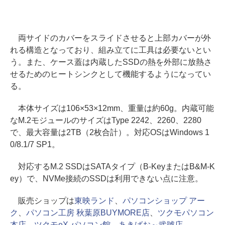
両サイドのカバーをスライドさせると上部カバーが外
れる構造となっており、組み立てに工具は必要ないとい
う。また、ケース蓋は内蔵したSSDの熱を外部に放熱さ
せるためのヒートシンクとして機能するようになってい
る。
本体サイズは106×53×12mm、重量は約60g。内蔵可能
なM.2モジュールのサイズはType 2242、2260、2280
で、最大容量は2TB（2枚合計）。対応OSはWindows 1
0/8.1/7 SP1。
対応するM.2 SSDはSATAタイプ（B-KeyまたはB&M-K
ey）で、NVMe接続のSSDは利用できない点に注意。
販売ショップは
東映ランド
、
パソコンショップ アー
ク
、
パソコン工房 秋葉原BUYMORE店
、
ツクモパソコン
本店
、
ツクモeX.パソコン館
、
あきばお～弐號店
。