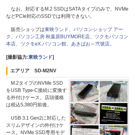
なお、対応するM.2 SSDはSATAタイプのみで、NVMe
などPCIe対応のSSDでは利用できない。
販売ショップは
東映ランド
、
パソコンショップ アー
ク
、
パソコン工房 秋葉原BUYMORE店
、
ツクモパソコン
本店
、
ツクモeX.パソコン館
、
あきばお～弐號店
。
[撮影協力:
東映ランド
]
エアリア SD-M2NV
M.2タイプのNVMe SSD
をUSB Type-C接続に変換す
る外付けケース。店頭価格
は税込5,380円前後。
USB 3.1 Gen2に対応した
スリムデザインの外付けケ
ース。NVMe SSD専用モデ