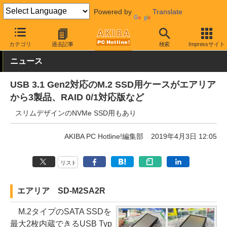
Powered by
Translate
AKIBA PC Hotline!
PC周辺機器
HDDケース
外付け型
カテゴリ
過去記事
検索
Impressサイト
ニュース
USB 3.1 Gen2対応のM.2 SSD用ケースがエアリア
から3製品、RAID 0/1対応版など
スリムデザインのNVMe SSD用もあり
AKIBA PC Hotline!編集部
2019年4月3日 12:05
リスト
エアリア SD-M2SA2R
M.2タイプのSATA SSDを
最大2枚内蔵できるUSB Typ