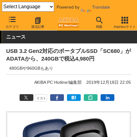
Powered by
Translate
AKIBA PC Hotline!
PCパーツ
SSD
ADATA
カテゴリ
過去記事
検索
Impressサイト
ニュース
USB 3.2 Gen2対応のポータブルSSD「SC680」が
ADATAから、240GBで税込4,980円
480GBや960GBもあり
AKIBA PC Hotline!編集部
2019年12月18日 22:05
リスト