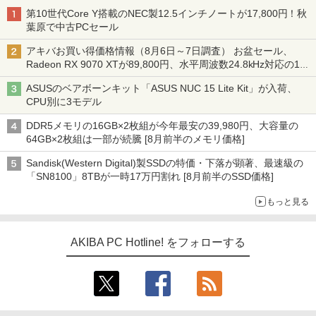
第10世代Core Y搭載のNEC製12.5インチノートが17,800円！秋
葉原で中古PCセール
アキバお買い得価格情報（8月6日～7日調査） お盆セール、
Radeon RX 9070 XTが89,800円、水平周波数24.8kHz対応の17
型モニターが9,801円、暑さ指数連動セール ほか
ASUSのベアボーンキット「ASUS NUC 15 Lite Kit」が入荷、
CPU別に3モデル
DDR5メモリの16GB×2枚組が今年最安の39,980円、大容量の
64GB×2枚組は一部が続騰 [8月前半のメモリ価格]
Sandisk(Western Digital)製SSDの特価・下落が顕著、最速級の
「SN8100」8TBが一時17万円割れ [8月前半のSSD価格]
もっと見る
AKIBA PC Hotline! をフォローする