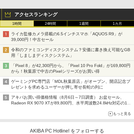
アクセスランキング
1時間
24時間
1週間
1カ月
ライカ監修カメラ搭載の6.5インチスマホ「AQUOS R9」が
39,000円！中古セール
令和のファミコンディスクシステム？安価に書き換え可能なGB
用「しましまディスクシステム」
「Pixel 8」が42,300円から、「Pixel 10 Pro Fold」が169,800円
から！秋葉原で中古のPixelシリーズがお買い得
ゲーミングPC専門店「MDL秋葉原店」がオープン、開店記念プ
レゼントを求めるユーザーが押し寄せ長蛇の列に
アキバお買い得価格情報（8月6日～7日調査） お盆セール、
Radeon RX 9070 XTが89,800円、水平周波数24.8kHz対応の17
型モニターが9,801円、暑さ指数連動セール ほか
もっと見る
AKIBA PC Hotline! をフォローする