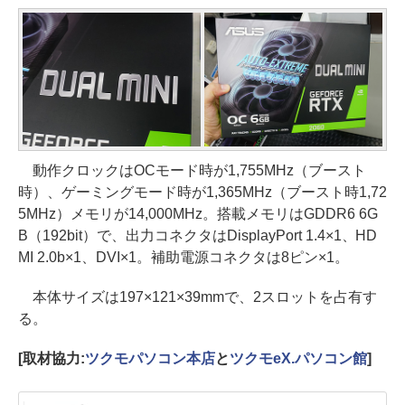
動作クロックはOCモード時が1,755MHz（ブースト
時）、ゲーミングモード時が1,365MHz（ブースト時1,72
5MHz）メモリが14,000MHz。搭載メモリはGDDR6 6G
B（192bit）で、出力コネクタはDisplayPort 1.4×1、HD
MI 2.0b×1、DVI×1。補助電源コネクタは8ピン×1。
本体サイズは197×121×39mmで、2スロットを占有す
る。
[取材協力:
ツクモパソコン本店
と
ツクモeX.パソコン館
]