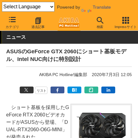
Powered by
Translate
AKIBA PC Hotline!
PCパーツ
ビデオカード（グラフィックボード
カテゴリ
過去記事
検索
Impressサイト
ニュース
ASUSのGeForce GTX 2060にショート基板モデ
ル、Intel NUC向けに特別設計
AKIBA PC Hotline!編集部
2020年7月3日 12:05
リスト
ショート基板を採用したG
eForce RTX 2060ビデオカ
ードがASUSから登場、「D
UAL-RTX2060-O6G-MINI」
が発売された。