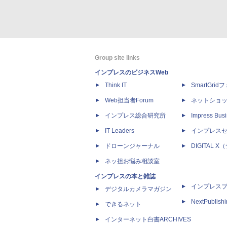
Group site links
インプレスのビジネスWeb
Think IT
SmartGri
Web担当者Forum
ネットショ
インプレス総合研究所
Impress Busi
IT Leaders
インプレス
ドローンジャーナル
DIGITAL
ネッ担お悩み相談室
インプレスの本と雑誌
インプレス
デジタルカメラマガジン
NextPublish
できるネット
インターネット白書ARCHIVES