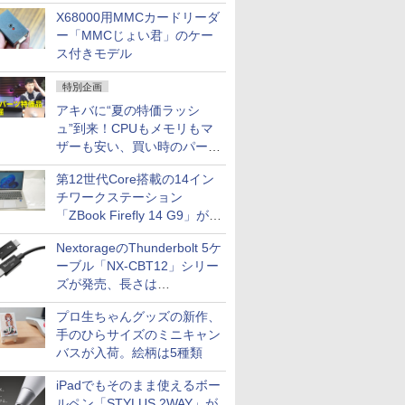
中古PCセール
X68000用MMCカードリーダ
ー「MMCじょい君」のケー
ス付きモデル
特別企画
アキバに“夏の特価ラッシ
ュ”到来！CPUもメモリもマ
ザーも安い、買い時のパーツ
は？【8月7日(金)22時配信】
第12世代Core搭載の14イン
チワークステーション
「ZBook Firefly 14 G9」が
79,800円！秋葉原で中古PC
NextorageのThunderbolt 5ケ
セール
ーブル「NX-CBT12」シリー
ズが発売、長さは
30cm/50cm/1mの3種類
プロ生ちゃんグッズの新作、
手のひらサイズのミニキャン
バスが入荷。絵柄は5種類
iPadでもそのまま使えるボー
ルペン「STYLUS 2WAY」が