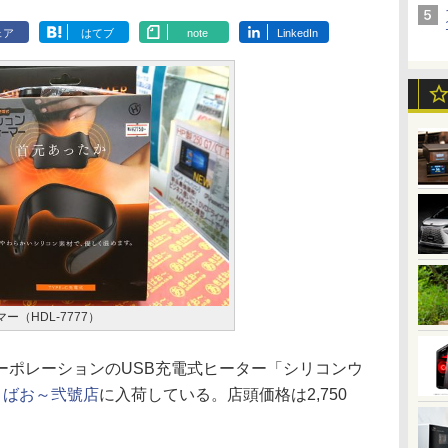
ェア
はてブ
note
LinkedIn
ー（HDL-7777）
ポレーションのUSB充電式ヒーター「シリコンウ
きばお～弐號店
に入荷している。店頭価格は2,750