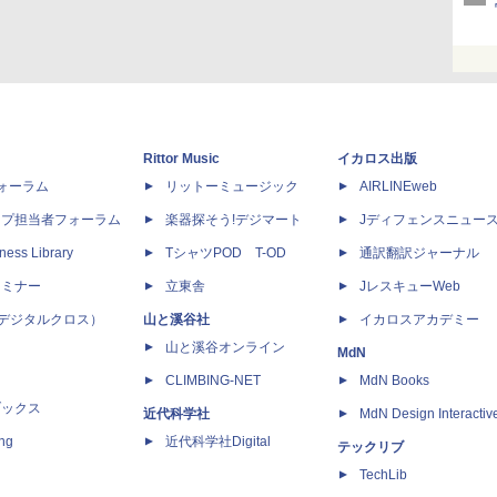
Rittor Music
イカロス出版
dフォーラム
リットーミュージック
AIRLINEweb
ップ担当者フォーラム
楽器探そう!デジマート
Jディフェンスニュー
ness Library
TシャツPOD T-OD
通訳翻訳ジャーナル
セミナー
立東舎
JレスキューWeb
 X（デジタルクロス）
山と溪谷社
イカロスアカデミー
山と溪谷オンライン
MdN
CLIMBING-NET
MdN Books
ブックス
近代科学社
MdN Design Interactiv
ing
近代科学社Digital
テックリブ
TechLib