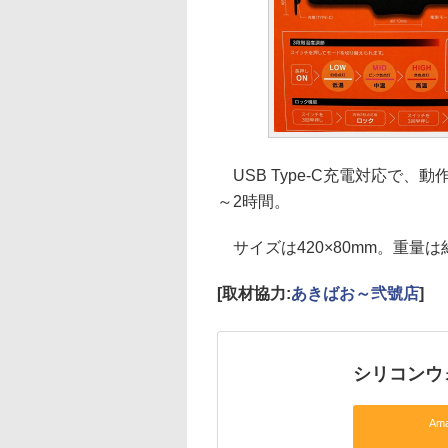
USB Type-C充電対応で、
～2時間。
サイズは420×80mm。重量は約
[取材協力:
あきばお～弐號店
]
シリコンウォ
Am