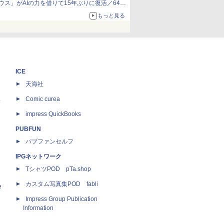
ウス」がAIの力を借りて15年ぶりに復活／64bit
化、Windows 10/11、「Chrome」も走り回
もっと見る
る。復活記念で2026年末まで500円
ICE
天海社
ス
Comic curea
impress QuickBooks
PUBFUN
パブファンセルフ
IPGネットワーク
TシャツPOD pTa.shop
カスタム写真集POD fabli
e
Impress Group Publication
Information