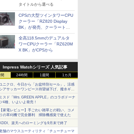
タイトルから選べる
CPSの大型ツインタワーCPU
クーラー「RZ820 Display
BK」が発売、クーラートッ
プに5インチ液晶搭載
全高118.5mmのデュアルタ
ワーCPUクーラー「RZ620M
X BK」がCPSから
Impress Watchシリーズ 人気記事
時間
24時間
1週間
1カ月
ユニクロ、今日から「お盆特別セール」。涼感
シアサッカーワンピース待望値下げ、撥水ギア
ショーツは1990円に
ミスド「Mrs. GREEN APPLE」のコラボドーナ
ツ4種、いよいよ発売！
【家電レビュー】手ごわい雑草との戦い、コメ
リの草刈機で完全勝利 掃除機感覚で使えた
KDDI、楽天へのローミングを9月末で終了
老舗のマウスユーティリティ「チューチューマ