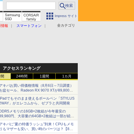
Impress サイト
全カテゴリ
原情報
スマートフォン
アクセスランキング
時間
24時間
1週間
1カ月
アキバお買い得価格情報（8月6日～7日調査）
お盆セール、Radeon RX 9070 XTが89,800
円、水平周波数24.8kHz対応の17型モニターが
iPadでもそのまま使えるボールペン「STYLUS
9,801円、暑さ指数連動セール ほか
2WAY」がエレコムから、ゼブラと共同開発
DDR5メモリの16GB×2枚組が今年最安の
39,980円、大容量の64GB×2枚組は一部が続騰
[8月前半のメモリ価格]
アキバに“夏の特価ラッシュ”到来！CPUもメモ
リもマザーも安い、買い時のパーツは？【8月7
日(金)22時配信】