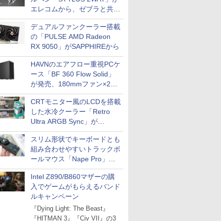
エレコムから、ゼブラと共同
開発
デュアルファンクーラー搭載
の「PULSE AMD Radeon
RX 9050」がSAPPHIREから
HAVNのエアフロー重視PCケ
ース「BF 360 Flow Solid」
が発売、180mmファン×2搭
載
CRTモニター風のLCDを搭載
した水冷クーラー「Retro
Ultra ARGB Sync」が
Thermaltakeから
スリム形状でキーボードとも
組み合わせやすいトラックボ
ールマウス「Nape Pro」が
Keychronから
Intel Z890/B860マザーの購
入でゲームがもらえるバンド
ルキャンペーン
『Dying Light: The Beast』
『HITMAN 3』『Civ VII』の3