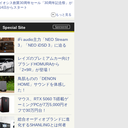
イオシス創業30周年セール「30周年記念祭」が
14日からスタート
もっと見る
Special Site
iFi audio主力「NEO Stream
3」「NEO iDSD 3」に迫る
レイズのプレミアムカー向け
ブランドHOMURAから
「2×9R」が登場！
鳥肌ものの「DENON
HOME」サウンドを体感し
た！
マウス、RTX 5060 Ti搭載ゲ
ーミングPCが7万5,000円オ
フで30万円台！
総合オーディオブランドに進
化するSHANLINGとは何者