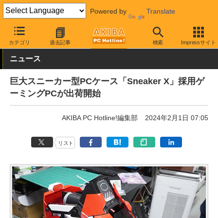
Powered by
Translate
AKIBA PC Hotline!
PC本体・ソフト
PC本体
ゲーミングPC
カテゴリ
過去記事
検索
Impressサイト
ニュース
巨大スニーカー型PCケース「Sneaker X」採用ゲ
ーミングPCが出荷開始
AKIBA PC Hotline!編集部
2024年2月1日 07:05
リスト