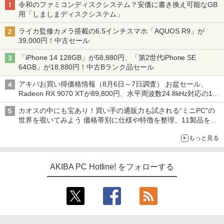
令和のファミコンディスクシステム？安価に書き換え可能なGB
用「しましまディスクシステム」
ライカ監修カメラ搭載の6.5インチスマホ「AQUOS R9」が
39,000円！中古セール
「iPhone 14 128GB」が58,880円、「第2世代iPhone SE
64GB」が18,880円！中古Bランク品セール
アキバお買い得価格情報（8月6日～7日調査） お盆セール、
Radeon RX 9070 XTが89,800円、水平周波数24.8kHz対応の17
型モニターが9,801円、暑さ指数連動セール ほか
カオスの中にも宝あり！買い手の通販力も試される“ミニPC”の
世界を覗いてみよう 価格帯別に仕様や特徴を整理、11製品をピ
ックアップ text by 石川 ひさよし
もっと見る
AKIBA PC Hotline! をフォローする