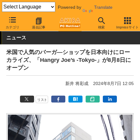
Powered by
Translate
AKIBA PC Hotline!
秋葉原情報
スポット情報
グルメ
カテゴリ
過去記事
検索
Impressサイト
ニュース
米国で人気のバーガ―ショップを日本向けにロー
カライズ、「Hangry Joe’s -Tokyo-」が8月8日に
オープン
新井 将彩成
2024年8月7日 12:05
リスト