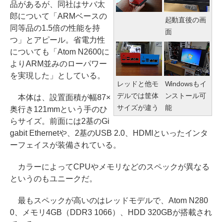
品があるが、同社はサバ太
郎について「ARMベースの
起動直後の画
同等品の1.5倍の性能を持
面
つ」とアピール。省電力性
についても「Atom N2600に
よりARM並みのローパワー
を実現した」としている。
レッドと他モ
Windowsもイ
デルでは筐体
ンストール可
本体は、設置面積が幅87×
サイズが違う
能
奥行き121mmという手のひ
らサイズ。前面には2基のGi
gabit Ethernetや、2基のUSB 2.0、HDMIといったインタ
ーフェイスが装備されている。
カラーによってCPUやメモリなどのスペックが異なる
というのもユニークだ。
最もスペックが高いのはレッドモデルで、Atom N280
0、メモリ4GB（DDR3 1066）、HDD 320GBが搭載され