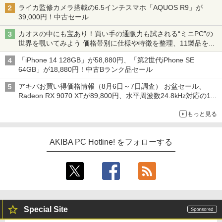
ライカ監修カメラ搭載の6.5インチスマホ「AQUOS R9」が
39,000円！中古セール
カオスの中にも宝あり！買い手の通販力も試される“ミニPC”の
世界を覗いてみよう 価格帯別に仕様や特徴を整理、11製品をピ
ックアップ text by 石川 ひさよし
「iPhone 14 128GB」が58,880円、「第2世代iPhone SE
64GB」が18,880円！中古Bランク品セール
アキバお買い得価格情報（8月6日～7日調査） お盆セール、
Radeon RX 9070 XTが89,800円、水平周波数24.8kHz対応の17
型モニターが9,801円、暑さ指数連動セール ほか
もっと見る
AKIBA PC Hotline! をフォローする
Special Site