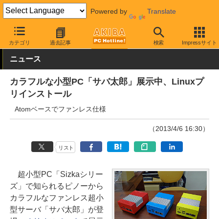
Powered by
Translate
AKIBA PC Hotline!
PC本体・ソフト
PC本体
小型PC
カテゴリ
過去記事
検索
Impressサイト
ニュース
カラフルな小型PC「サバ太郎」展示中、Linuxプ
リインストール
Atomベースでファンレス仕様
（2013/4/6 16:30）
リスト
超小型PC「Sizkaシリー
ズ」で知られるピノーから
カラフルなファンレス超小
型サーバ「サバ太郎」が登