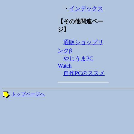
・
インデックス
【その他関連ペー
ジ】
通販ショップリ
ンクβ
やじうまPC
Watch
自作PCのススメ
トップページへ