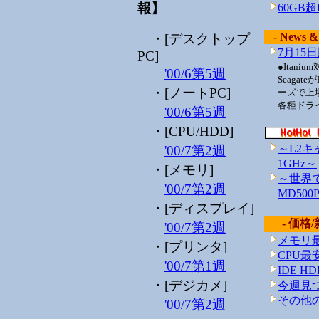
報】
60GB
- News &
・[デスクトップ
7月15
PC]
●Itani
'00/6第5週
Seaga
・[ノートPC]
ーズで上
各種ドライ
'00/6第5週
・[CPU/HDD]
～L2キャッ
'00/7第2週
1GHz～
・[メモリ]
～世界で
'00/7第2週
MD500
・[ディスプレイ]
- 価格/
'00/7第2週
メモリ
・[プリンタ]
CPU最
'00/7第1週
IDE 
・[デジカメ]
今週見
その他
'00/7第2週