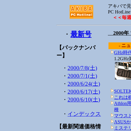
アキバで見
PC HotLine
＜＜毎
2000年
・
最新号
- ニュ
【バックナンバ
GHz
ー】
1.2G
・
2000/7/8(土)
・
2000/7/1(土)
・
2000/6/24(土)
・
2000/6/17(土)
SOL
これは机
・
2000/6/10(土)
Athl
種
・
インデックス
マウス
ASUS
【最新関連価格情
ミステリー