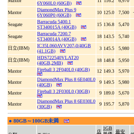
Maxtor
11
116.2
6,970
6Y060L0 (60GB)
DiamondMax Plus 9
Maxtor
10
125.0
7,500
6Y060P0 (60GB)
Barracuda 5400.1
Seagate
15
136.8
5,470
ST340015A (40GB)
Barracuda 7200.7
Seagate
18
143.5
5,740
ST340014A (40GB)
IC35L060AVV207-0/40GB
日立(IBM)
3
145.5
5,980
(41.1GB)
HDS722540VLAT20
日立(IBM)
18
148.8
5,950
(40GB,2MB)
Fireball 3 2F040L0 (40GB)
Maxtor
12
149.3
5,970
DiamondMax Plus 8 6E040L0
Maxtor
9
149.5
5,980
(40GB)
Fireball 3 2F030L0 (30GB)
Maxtor
9
189.0
5,670
DiamondMax Plus 8 6E030L0
Maxtor
9
195.7
5,870
(30GB)
●
80GB～100GB未満
|
1GB
店
最安
単価