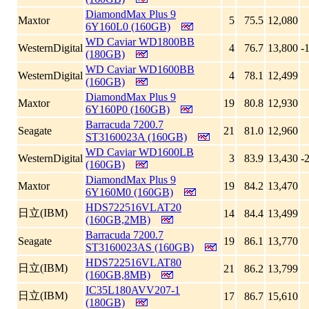
DiamondMax Plus 9
Maxtor
5
75.5
12,080
6Y160L0 (160GB)
WD Caviar WD1800BB
WesternDigital
4
76.7
13,800
-
(180GB)
WD Caviar WD1600BB
WesternDigital
4
78.1
12,499
(160GB)
DiamondMax Plus 9
Maxtor
19
80.8
12,930
6Y160P0 (160GB)
Barracuda 7200.7
Seagate
21
81.0
12,960
ST3160023A (160GB)
WD Caviar WD1600LB
WesternDigital
3
83.9
13,430
-
(160GB)
DiamondMax Plus 9
Maxtor
19
84.2
13,470
6Y160M0 (160GB)
HDS722516VLAT20
日立(IBM)
14
84.4
13,499
(160GB,2MB)
Barracuda 7200.7
Seagate
19
86.1
13,770
ST3160023AS (160GB)
HDS722516VLAT80
日立(IBM)
21
86.2
13,799
(160GB,8MB)
IC35L180AVV207-1
日立(IBM)
17
86.7
15,610
(180GB)