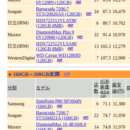
6Y120P0 (120GB)
Barracuda 7200.7
Seagate
24
87.3
10,479
ST3120026AS (120GB)
HDS722512VLAT80
日立(IBM)
6
89.7
10,762
(120GB,8MB)
DiamondMax Plus 9
Maxtor
22
91.4
10,970
6Y120M0 (120GB)
HDS722512VLSA80
日立(IBM)
13
102.3
12,279
(120GB,8MB)
WD Caviar WD1200JD
WesternDigital
7
107.5
12,900
(120GB)
●
160GB～200GB未満
|
1GB
店
最安
単価
分類
モデル
数
値(円)
(最安値
÷GB)
SpinPoint P80 SP1604N
Samsung
6
71.1
11,380
(160GB)
Barracuda 7200.7
Seagate
22
74.7
11,950
ST3160021A (160GB)
DiamondMax 16 4R160L0
Maxtor
14
74.8
11,970
(160GB)