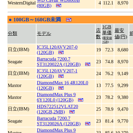
WD Caviar WD800JB
WesternDigital
4
112.1
8,970
(80GB)
●
100GB～160GB未満
|
1GB
店
最安
単価
分類
モデル
数
値(円)
(最安値
÷GB)
IC35L120AVV207-0
日立(IBM)
19
72.3
8,680
(120GB)
Barracuda 7200.7
Seagate
23
74.8
8,970
ST3120022A (120GB)
IC35L120AVV207-1
日立(IBM)
24
76.2
9,149
(120GB)
DiamondMax 16 4R120L0
Maxtor
13
77.5
9,299
(120GB)
DiamondMax Plus 9
Maxtor
23
78.2
9,380
6Y120L0 (120GB)
HDS722512VLAT20
日立(IBM)
25
78.9
9,470
(120GB,2MB)
Barracuda 7200.7
Seagate
23
81.4
9,770
ST3120026A (120GB)
DiamondMax Plus 9
Maxtor
23
85.6
10,270