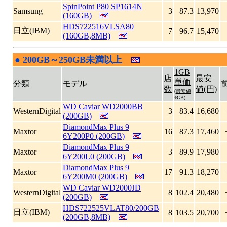
SpinPoint P80 SP1614N
Samsung
3
87.3
13,970
(160GB)
HDS722516VLSA80
日立(IBM)
7
96.7
15,470
(160GB,8MB)
●
200GB～250GB未満以上
|
1GB
店
最安
単価
分類
モデル
数
値(円)
(最安値
÷GB)
WD Caviar WD2000BB
WesternDigital
3
83.4
16,680
(200GB)
DiamondMax Plus 9
Maxtor
16
87.3
17,460
6Y200P0 (200GB)
DiamondMax Plus 9
Maxtor
3
89.9
17,980
6Y200L0 (200GB)
DiamondMax Plus 9
Maxtor
17
91.3
18,270
6Y200M0 (200GB)
WD Caviar WD2000JD
WesternDigital
8
102.4
20,480
(200GB)
HDS722525VLAT80/200GB
日立(IBM)
8
103.5
20,700
(200GB,8MB)