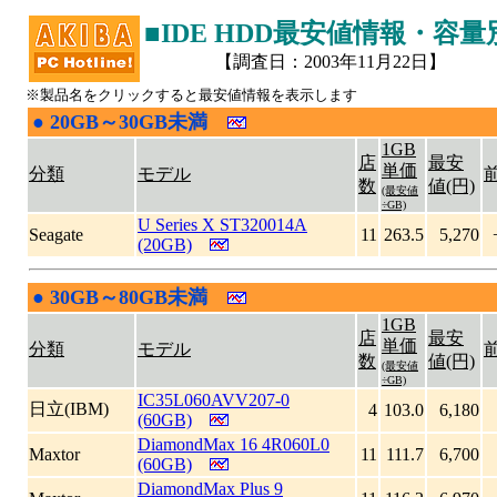
■IDE HDD最安値情報・容
【調査日：2003年11月22日】
※製品名をクリックすると最安値情報を表示します
●
20GB～30GB未満
|
1GB
店
最安
単価
分類
モデル
数
値(円)
(最安値
÷GB)
U Series X ST320014A
Seagate
11
263.5
5,270
(20GB)
●
30GB～80GB未満
|
1GB
店
最安
単価
分類
モデル
数
値(円)
(最安値
÷GB)
IC35L060AVV207-0
日立(IBM)
4
103.0
6,180
(60GB)
DiamondMax 16 4R060L0
Maxtor
11
111.7
6,700
(60GB)
DiamondMax Plus 9