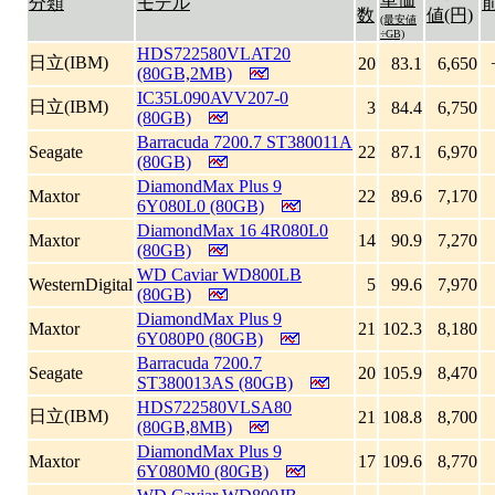
分類
モデル
数
値(円)
(最安値
÷GB)
HDS722580VLAT20
日立(IBM)
20
83.1
6,650
(80GB,2MB)
IC35L090AVV207-0
日立(IBM)
3
84.4
6,750
(80GB)
Barracuda 7200.7 ST380011A
Seagate
22
87.1
6,970
(80GB)
DiamondMax Plus 9
Maxtor
22
89.6
7,170
6Y080L0 (80GB)
DiamondMax 16 4R080L0
Maxtor
14
90.9
7,270
(80GB)
WD Caviar WD800LB
WesternDigital
5
99.6
7,970
(80GB)
DiamondMax Plus 9
Maxtor
21
102.3
8,180
6Y080P0 (80GB)
Barracuda 7200.7
Seagate
20
105.9
8,470
ST380013AS (80GB)
HDS722580VLSA80
日立(IBM)
21
108.8
8,700
(80GB,8MB)
DiamondMax Plus 9
Maxtor
17
109.6
8,770
6Y080M0 (80GB)