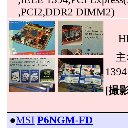
,PCI2,DDR2 DIMM2)
HDM
主な
13
[撮
|
●
MSI
P6NGM-FD