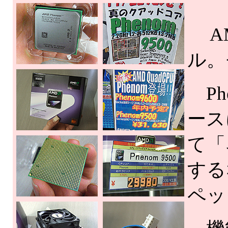
AM
ル。
Ph
ース
て「
する
ペッ