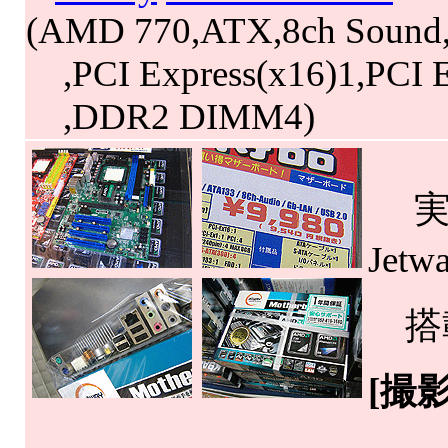
(AMD 770,ATX,8ch Sound
,PCI Express(x16)1,PCI E
,DDR2 DIMM4)
実売
Jetw
搭載
[撮