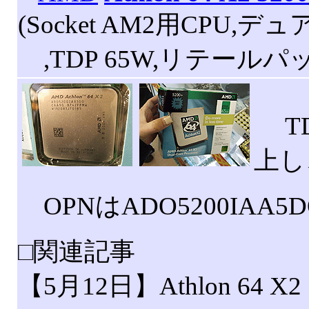
(Socket AM2用CPU,デュ
,TDP 65W,リテールパ
TDP
上し
OPNはADO5200IAA5
□関連記事
【5月12日】Athlon 64 X