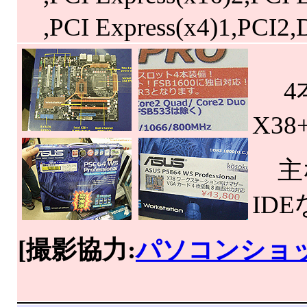
,PCI Express(x4)1,PCI2
4本
X3
主な
ID
[撮影協力:
パソコンショッ