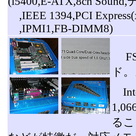
(i5400,E-ATX,8ch Soun
,IEEE 1394,PCI Express(
,IPMI1,FB-DIMM8)
FS
ド。
Int
1,
るこ