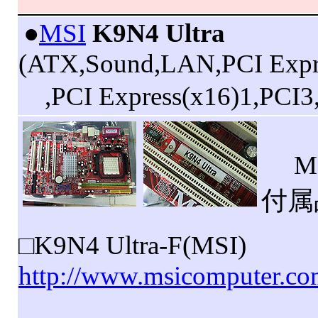
|
●
MSI
K9N4 Ultra
(ATX,Sound,LAN,PCI Expr
,PCI Express(x16)1,P
MS
付属
□K9N4 Ultra-F(MSI)
http://www.msicomputer.c