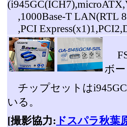
(i945GC(ICH7),microATX
,1000Base-T LAN(RTL 811
,PCI Express(x1)1,PCI2
FS
ボー
チップセットはi945GC+
いる。
[撮影協力:
ドスパラ秋葉