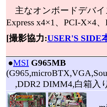
主なオンボードデバイスはVGA
Express x4×1、PCI-X
[撮影協力:
USER'S SID
|
●
MSI
G965MB
(G965,microBTX,VGA,Sou
,DDR2 DIMM4,白箱入り