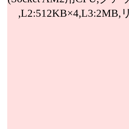
,L2:512KB×4,L3:2