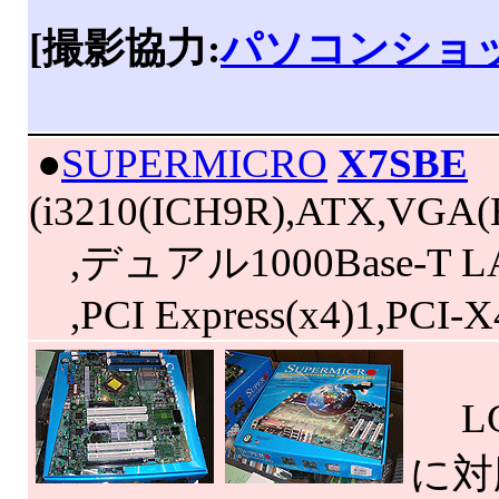
[撮影協力:
パソコンショッ
|
●
SUPERMICRO
X7SBE
(i3210(ICH9R),ATX,VGA(
,デュアル1000Base-T LAN,
,PCI Express(x4)1,PCI-
LGA
に対