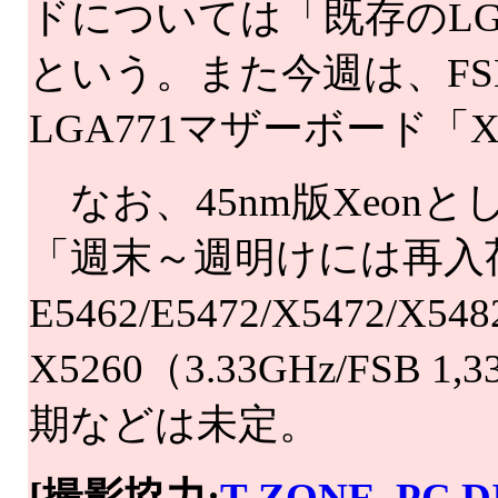
ドについては「既存のLG
という。また今週は、FSB 
LGA771マザーボード「
なお、45nm版Xeonと
「週末～週明けには再入
E5462/E5472/X5472/
X5260（3.33GHz/FS
期などは未定。
[撮影協力:
T-ZONE. PC D