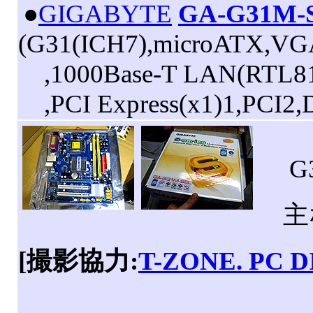
|
●
GIGABYTE
GA-G31M-
(G31(ICH7),microATX,VG
,1000Base-T LAN(RTL811
,PCI Express(x1)1,PCI2
G3
主な
[撮影協力:
T-ZONE. PC D