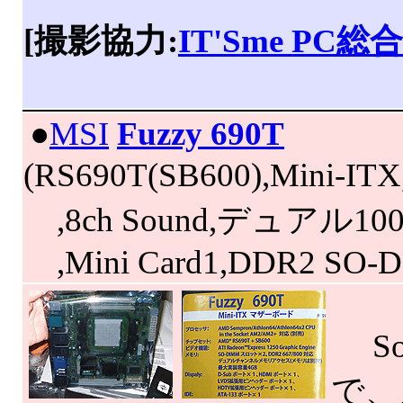
[撮影協力:
IT'Sme PC
|
●
MSI
Fuzzy 690T
(RS690T(SB600),Mini
,8ch Sound,デュアル1000
,Mini Card1,DDR2 SO-
So
で、