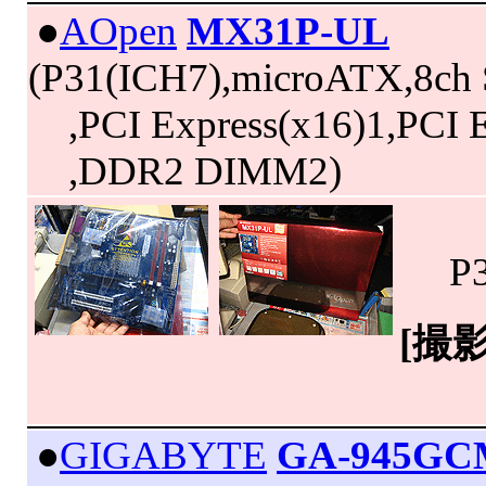
|
●
AOpen
MX31P-UL
(P31(ICH7),microATX,8ch
,PCI Express(x16)1,PCI E
,DDR2 DIMM2)
P3
[撮
|
●
GIGABYTE
GA-945GC