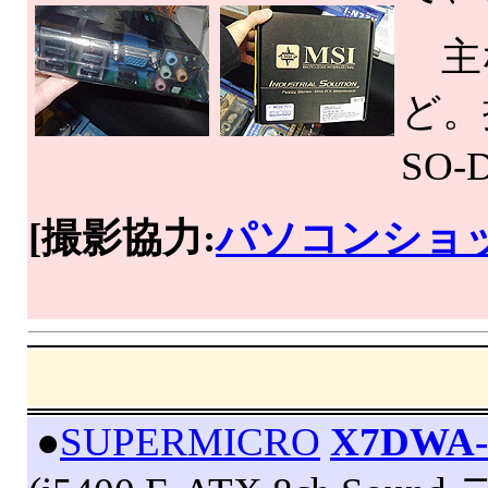
主な
ど。
SO-
[撮影協力:
パソコンショッ
|
●
SUPERMICRO
X7DWA