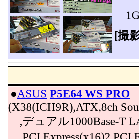
1G
[撮
|
●
ASUS
P5E64 WS PRO
(X38(ICH9R),ATX,8ch So
,デュアル1000Base-T LA
,PCI Express(x16)2,PCI 