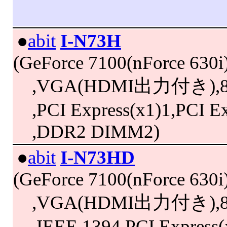
|
●
abit
I-N73H
(GeForce 7100(nForce 630
,VGA(HDMI出力付き),8ch 
,PCI Express(x1)1,PCI Ex
,DDR2 DIMM2)
|
●
abit
I-N73HD
(GeForce 7100(nForce 630
,VGA(HDMI出力付き),8ch 
,IEEE 1394,PCI Express(x