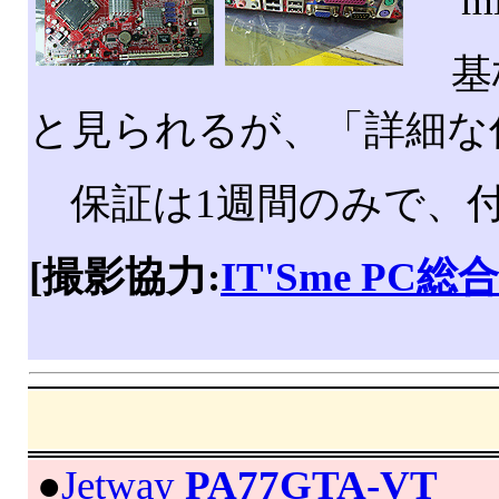
mi
基板
と見られるが、「詳細な
保証は1週間のみで、
[撮影協力:
IT'Sme PC
|
●
Jetway
PA77GTA-VT