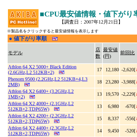
■CPU最安値情報・値下がり
【調査日：2007年12月21日】
※製品名をクリックすると最安値情報を表示します
●
値下がり率順
|
店
最安値
モデル
前回比
数
(円)
Athlon 64 X2 5000+ Black Edition
17
12,180
-2,620[
(2.6GHz,L2 512KB×2)
Phenom 9500 (2.2GHz,L2 512KB×4,L3
18
23,280
-3,988[
2MB)
Athlon 64 X2 6400+ (3.2GHz,L2
13
19,570
-2,229[
1MB×2)
Athlon 64 X2 4000+ (2.1GHz,L2
13
6,980
-670[
512KB×2,TDP65W)
Athlon 64 X2 4200+ (2.2GHz,L2
15
8,337
-556[
512KB×2,TDP65W)
Athlon 64 X2 4400+ (2.3GHz,L2
14
9,450
-520[
512KB×2,TDP65W)