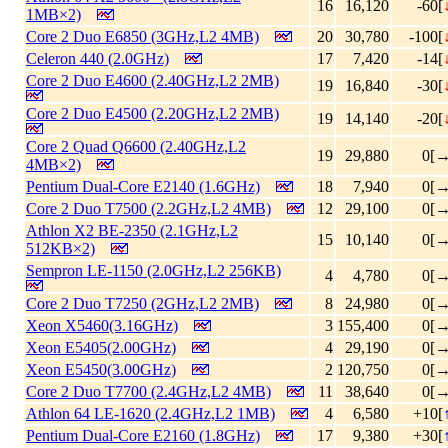
16
16,120
-60[
1MB×2)
Core 2 Duo E6850 (3GHz,L2 4MB)
20
30,780
-100[
Celeron 440 (2.0GHz)
17
7,420
-14[
Core 2 Duo E4600 (2.40GHz,L2 2MB)
19
16,840
-30[
Core 2 Duo E4500 (2.20GHz,L2 2MB)
19
14,140
-20[
Core 2 Quad Q6600 (2.40GHz,L2
19
29,880
0[→
4MB×2)
Pentium Dual-Core E2140 (1.6GHz)
18
7,940
0[→
Core 2 Duo T7500 (2.2GHz,L2 4MB)
12
29,100
0[→
Athlon X2 BE-2350 (2.1GHz,L2
15
10,140
0[→
512KB×2)
Sempron LE-1150 (2.0GHz,L2 256KB)
4
4,780
0[→
Core 2 Duo T7250 (2GHz,L2 2MB)
8
24,980
0[→
Xeon X5460(3.16GHz)
3
155,400
0[→
Xeon E5405(2.00GHz)
4
29,190
0[→
Xeon E5450(3.00GHz)
2
120,750
0[→
Core 2 Duo T7700 (2.4GHz,L2 4MB)
11
38,640
0[→
Athlon 64 LE-1620 (2.4GHz,L2 1MB)
4
6,580
+10[
Pentium Dual-Core E2160 (1.8GHz)
17
9,380
+30[