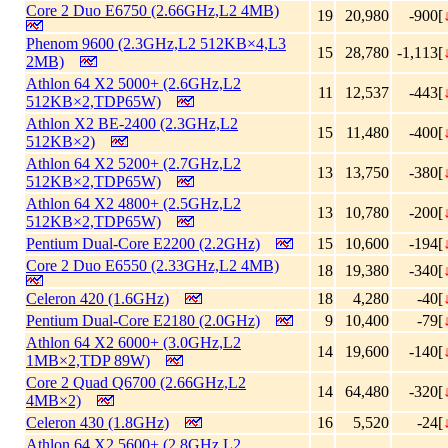
Core 2 Duo E6750 (2.66GHz,L2 4MB)
19
20,980
-900[
Phenom 9600 (2.3GHz,L2 512KB×4,L3
15
28,780
-1,113[
2MB)
Athlon 64 X2 5000+ (2.6GHz,L2
11
12,537
-443[
512KB×2,TDP65W)
Athlon X2 BE-2400 (2.3GHz,L2
15
11,480
-400[
512KB×2)
Athlon 64 X2 5200+ (2.7GHz,L2
13
13,750
-380[
512KB×2,TDP65W)
Athlon 64 X2 4800+ (2.5GHz,L2
13
10,780
-200[
512KB×2,TDP65W)
Pentium Dual-Core E2200 (2.2GHz)
15
10,600
-194[
Core 2 Duo E6550 (2.33GHz,L2 4MB)
18
19,380
-340[
Celeron 420 (1.6GHz)
18
4,280
-40[
Pentium Dual-Core E2180 (2.0GHz)
9
10,400
-79[
Athlon 64 X2 6000+ (3.0GHz,L2
14
19,600
-140[
1MB×2,TDP 89W)
Core 2 Quad Q6700 (2.66GHz,L2
14
64,480
-320[
4MB×2)
Celeron 430 (1.8GHz)
16
5,520
-24[
Athlon 64 X2 5600+ (2.8GHz,L2