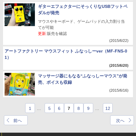
ギターエフェクターにそっくりなUSBフットペ
ダルが発売
マウスやキーボード、ゲームパッドの入力割り当
てが可能
更新:
販売を確認
(2015/6/22)
アートファクトリー マウスフィット ふなっしーver（MF-FNS-0
1）
(2015/6/20)
マッサージ器にもなる“ふなっしーマウス”が発
売、ボイスも収録
(2015/6/16)
1
…
5
6
7
8
9
…
12
前へ
次へ