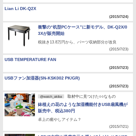
Lian Li DK-Q2X
(2015/7/24)
衝撃の“机型PCケース”に新モデル、DK-Q2X/0
3Xが販売開始
税抜き13.8万円から、パーツ収納部分が改良
(2015/7/23)
USB TEMPERATURE FAN
(2015/7/23)
USBファン加湿器(SN-KSK002 PK/GR)
(2015/7/23)
取材中に見つけた○○なもの
@watch_akiba
鉢植えの花のような加湿機能付きUSB扇風機が
販売中、税込380円
卓上の癒やしアイテム？
(2015/7/21)