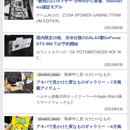
“銀色のZ170マザー”がMSIから登場、SteelSer
ies認証モデル
ゲーム向けの「Z170A XPOWER GAMING TITANI
UM EDITION」
(2015/8/29)
国内限定10枚、水冷仕様のGALAX製GeForce
GTX 980 Tiが予約開始
ホワイトカラーの「GF PGTX980TI/6GD5 HOF W
C」
(2015/8/19)
取材中に見つけた○○なもの
@watch_akiba
アキバで見かけた変なものギャラリー ～7月掲
載アイテム～
ペルチェ搭載USBネッククーラーやApple Watch風
スマートウォッチなど
(2015/8/14)
取材中に見つけた○○なもの
@watch_akiba
アキバで見かけた変なものギャラリー ～6月掲