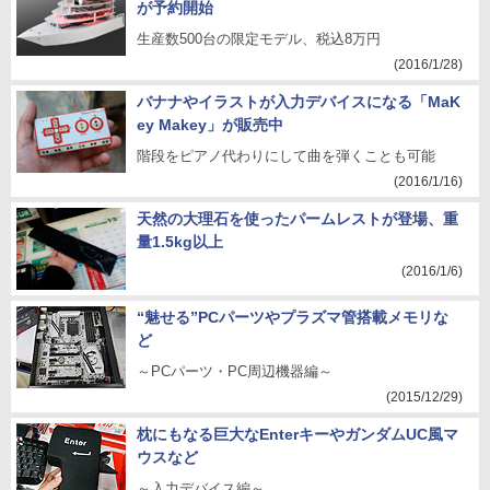
が予約開始
生産数500台の限定モデル、税込8万円
(2016/1/28)
バナナやイラストが入力デバイスになる「MaK
ey Makey」が販売中
階段をピアノ代わりにして曲を弾くことも可能
(2016/1/16)
天然の大理石を使ったパームレストが登場、重
量1.5kg以上
(2016/1/6)
“魅せる”PCパーツやプラズマ管搭載メモリな
ど
～PCパーツ・PC周辺機器編～
(2015/12/29)
枕にもなる巨大なEnterキーやガンダムUC風マ
ウスなど
～入力デバイス編～