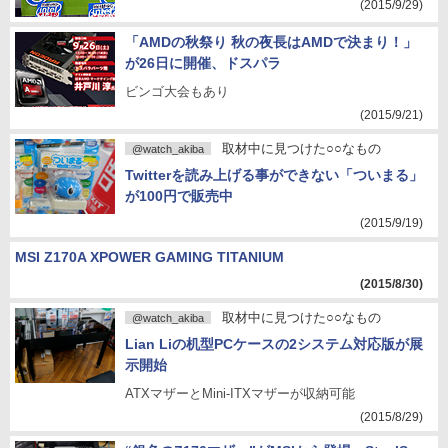
(2015/9/29)
「AMDの秋祭り 秋の夜長はAMDで決まり！」
が26日に開催、ドスパラ
ビンゴ大会もあり
(2015/9/21)
取材中に見つけた○○なもの
@watch_akiba
Twitterを読み上げる事ができない「ついまる」
が100円で販売中
(2015/9/19)
MSI Z170A XPOWER GAMING TITANIUM
(2015/8/30)
取材中に見つけた○○なもの
@watch_akiba
Lian Liの机型PCケースの2システム対応版が展
示開始
ATXマザーとMini-ITXマザーが収納可能
(2015/8/29)