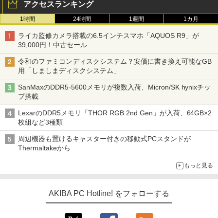
アクセスランキング
1時間
24時間
1週間
1カ月
ライカ監修カメラ搭載の6.5インチスマホ「AQUOS R9」が
39,000円！中古セール
令和のファミコンディスクシステム？安価に書き換え可能なGB
用「しましまディスクシステム」
SanMaxのDDR5-5600メモリが複数入荷、Micron/SK hynixチッ
プ搭載
LexarのDDR5メモリ「THOR RGB 2nd Gen」が入荷、64GB×2
枚組など3種類
周辺機器も置けるキャスター付きの移動式PCスタンドが
Thermaltakeから
もっと見る
AKIBA PC Hotline! をフォローする