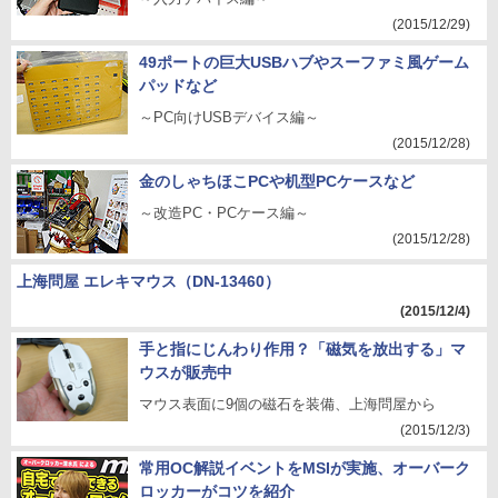
(2015/12/29)
49ポートの巨大USBハブやスーファミ風ゲーム
パッドなど
～PC向けUSBデバイス編～
(2015/12/28)
金のしゃちほこPCや机型PCケースなど
～改造PC・PCケース編～
(2015/12/28)
上海問屋 エレキマウス（DN-13460）
(2015/12/4)
手と指にじんわり作用？「磁気を放出する」マ
ウスが販売中
マウス表面に9個の磁石を装備、上海問屋から
(2015/12/3)
常用OC解説イベントをMSIが実施、オーバーク
ロッカーがコツを紹介