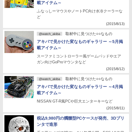
載アイテム～
ふなっしーマウスやノートPC向け水冷クーラーな
ど
(2015/8/13)
取材中に見つけた○○なもの
@watch_akiba
アキバで見かけた変なものギャラリー ～5月掲
載アイテム～
スーファミコントローラー風ゲームパッドやエア
ガン向けGoProマウンタなど
(2015/8/12)
取材中に見つけた○○なもの
@watch_akiba
アキバで見かけた変なものギャラリー ～4月掲
載アイテム～
NISSAN GT-R風PCや巨大エンターキーなど
(2015/8/11)
税込9,980円の髑髏型PCケースが発売、3Dプリ
ンタで造形