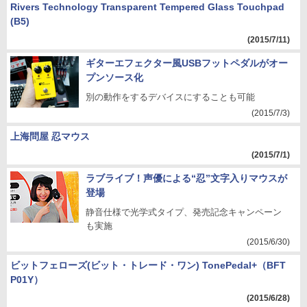
Rivers Technology Transparent Tempered Glass Touchpad
(B5)
(2015/7/11)
ギターエフェクター風USBフットペダルがオー
プンソース化
別の動作をするデバイスにすることも可能
(2015/7/3)
上海問屋 忍マウス
(2015/7/1)
ラブライブ！声優による“忍”文字入りマウスが
登場
静音仕様で光学式タイプ、発売記念キャンペーン
も実施
(2015/6/30)
ビットフェローズ(ビット・トレード・ワン) TonePedal+（BFT
P01Y）
(2015/6/28)