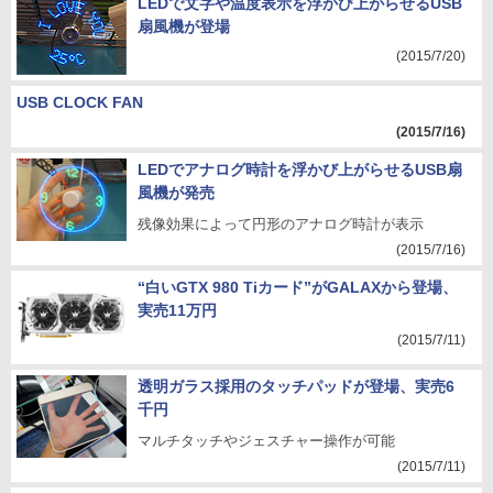
LEDで文字や温度表示を浮かび上がらせるUSB
扇風機が登場
(2015/7/20)
USB CLOCK FAN
(2015/7/16)
LEDでアナログ時計を浮かび上がらせるUSB扇
風機が発売
残像効果によって円形のアナログ時計が表示
(2015/7/16)
“白いGTX 980 Tiカード”がGALAXから登場、
実売11万円
(2015/7/11)
透明ガラス採用のタッチパッドが登場、実売6
千円
マルチタッチやジェスチャー操作が可能
(2015/7/11)