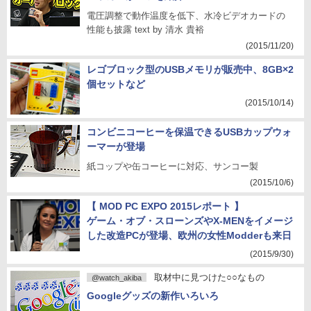
電圧調整で動作温度を低下、水冷ビデオカードの
性能も披露 text by 清水 貴裕
(2015/11/20)
レゴブロック型のUSBメモリが販売中、8GB×2
個セットなど
(2015/10/14)
コンビニコーヒーを保温できるUSBカップウォ
ーマーが登場
紙コップや缶コーヒーに対応、サンコー製
(2015/10/6)
【 MOD PC EXPO 2015レポート 】
ゲーム・オブ・スローンズやX-MENをイメージ
した改造PCが登場、欧州の女性Modderも来日
(2015/9/30)
取材中に見つけた○○なもの
@watch_akiba
Googleグッズの新作いろいろ