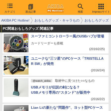
カテゴリ
過去記事
検索
Impressサイト
AKIBA PC Hotline!
おもしろグッズ・キャラもの
おもしろグッズ
PC関連おもしろグッズ 関連記事
スーファミコントローラー風のUSBハブが登場
カードリーダーも搭載
(2016/2/25)
ユニークな“三ツ星”のPCケース「TRISTELLA
R SW」が発売
(2016/2/4)
取材中に見つけた○○なもの
@watch_akiba
USBメモリが伝説の剣になる？
USBメモリ専用の“スタンド”が販売中
(2016/2/2)
Lian Liの新たな“問題作”、ヨット型PCケース