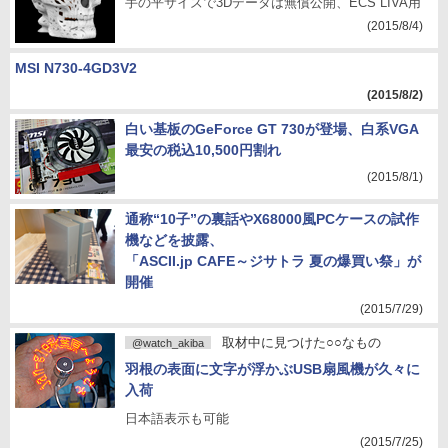
手の平サイズで3Dデータは無償公開、ECS LIVA用
(2015/8/4)
MSI N730-4GD3V2
(2015/8/2)
白い基板のGeForce GT 730が登場、白系VGA
最安の税込10,500円割れ
(2015/8/1)
通称“10子”の裏話やX68000風PCケースの試作
機などを披露、
「ASCII.jp CAFE～ジサトラ 夏の爆買い祭」が
開催
(2015/7/29)
取材中に見つけた○○なもの
@watch_akiba
羽根の表面に文字が浮かぶUSB扇風機が久々に
入荷
日本語表示も可能
(2015/7/25)