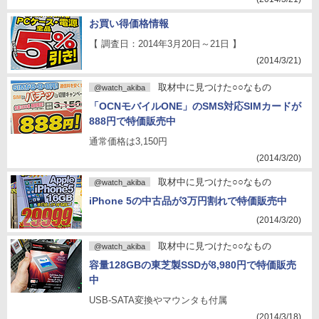
お買い得価格情報
【 調査日：2014年3月20日～21日 】
(2014/3/21)
取材中に見つけた○○なもの
@watch_akiba
「OCNモバイルONE」のSMS対応SIMカードが
888円で特価販売中
通常価格は3,150円
(2014/3/20)
取材中に見つけた○○なもの
@watch_akiba
iPhone 5の中古品が3万円割れで特価販売中
(2014/3/20)
取材中に見つけた○○なもの
@watch_akiba
容量128GBの東芝製SSDが8,980円で特価販売
中
USB-SATA変換やマウンタも付属
(2014/3/18)