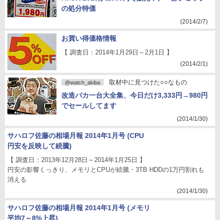
の処分特価
(2014/2/7)
お買い得価格情報
【 調査日：2014年1月29日～2月1日 】
(2014/2/1)
取材中に見つけた○○なもの
@watch_akiba
改造バカ一台大全集、今日だけ3,333円→980円
でセールしてます
(2014/1/30)
サハロフ佐藤の相場月報 2014年1月号 (CPU
円安を反映して続騰)
【 調査日：2013年12月28日～2014年1月25日 】
円安の影響くっきり、メモリとCPUが続騰・3TB HDDの1万円割れも
消える
(2014/1/30)
サハロフ佐藤の相場月報 2014年1月号 (メモリ
平均7～8%上昇)