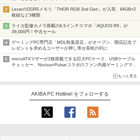
LexarのDDR5メモリ「THOR RGB 2nd Gen」が入荷、64GB×2
枚組など3種類
ライカ監修カメラ搭載の6.5インチスマホ「AQUOS R9」が
39,000円！中古セール
ゲーミングPC専門店「MDL秋葉原店」がオープン、開店記念プ
レゼントを求めるユーザーが押し寄せ長蛇の列に
microATXマザーが2枚搭載できる巨大PCケース、USBケーブル
チェッカー、Noctua×Pulsarコラボのファン内蔵ゲーミングマウ
ス、キーボード配布に多数の人が殺到 ほか 秋葉原の気になるニ
もっと見る
ュース（8月3日～9日分）
AKIBA PC Hotline! をフォローする