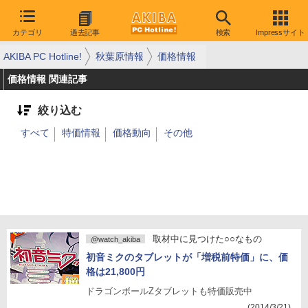
カテゴリ
過去記事
検索
Impressサイト
AKIBA PC Hotline!
秋葉原情報
価格情報
価格情報 関連記事
絞り込む
すべて
特価情報
価格動向
その他
取材中に見つけた○○なもの
@watch_akiba
初音ミクのタブレットが「増税前特価」に、価
格は21,800円
ドラゴンボールZタブレットも特価販売中
(2014/3/21)