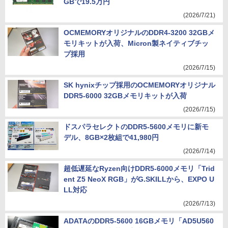
GBで19.5万円
(2026/7/21)
OCMEMORYオリジナルのDDR4-3200 32GBメ
モリキットが入荷、Micron製ネイティブチッ
プ採用
(2026/7/15)
SK hynixチップ採用のOCMEMORYオリジナル
DDR5-6000 32GBメモリキットが入荷
(2026/7/15)
ドスパラセレクトのDDR5-5600メモリに新モ
デル、8GB×2枚組で41,980円
(2026/7/14)
超低遅延なRyzen向けDDR5-6000メモリ「Trid
ent Z5 NeoX RGB」がG.SKILLから、EXPO U
LL対応
(2026/7/13)
ADATAのDDR5-5600 16GBメモリ「AD5U560