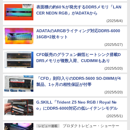
表面積の約60％が発光するDDR5メモリ「LAN
CER NEON RGB」がADATAから
(2025/6/4)
ADATAのARGBライティング対応DDR5-6000
16GB×2枚キット
(2025/5/27)
CFD販売のグラフェン銅箔ヒートシンク搭載D
DR5メモリが複数入荷、CUDIMMもあり
(2025/5/20)
「CFD」刻印入りのDDR5-5600 SO-DIMMが4
製品、1ヶ月の相性保証が付帯
(2025/5/20)
G.SKILL「Trident Z5 Neo RGB / Royal Ne
o」にDDR5-6000対応の低レイテンシモデル
(2025/5/1)
プロダクトレビュー・ショーケー
レビュー連載