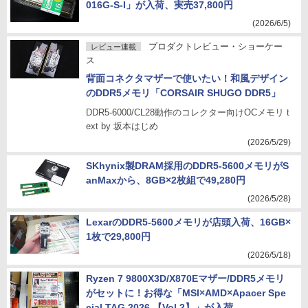
016G-S-I」が入荷、実売37,800円
(2026/6/5)
プロダクトレビュー・ショーケー
レビュー連載
ス
背面コネクタマザーで使いたい！和風デザイン
のDDR5メモリ「CORSAIR SHUGO DDR5」
DDR5-6000/CL28動作のコレクター向けOCメモリ t
ext by 坂本はじめ
(2026/5/29)
SKhynix製DRAM採用のDDR5-5600メモリがS
anMaxから、8GB×2枚組で49,280円
(2026/5/28)
LexarのDDR5-5600メモリが店頭入荷、16GB×
1枚で29,800円
(2026/5/18)
Ryzen 7 9800X3D/X870Eマザー/DDR5メモリ
がセットに！お得な「MSI×AMD×Apacer Spe
cial TAG 2026 【Vol.2】」が入荷