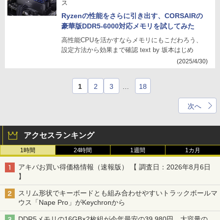
ス
Ryzenの性能をさらに引き出す、CORSAIRの
豪華版DDR5-6000対応メモリを試してみた
高性能CPUを活かすならメモリにもこだわろう、
設定方法から効果まで確認 text by 坂本はじめ
(2025/4/30)
1
2
3
…
18
次へ
アクセスランキング
1時間
24時間
1週間
1カ月
アキバお買い得価格情報（速報版） 【 調査日：2026年8月6日
】
スリム形状でキーボードとも組み合わせやすいトラックボールマ
ウス「Nape Pro」がKeychronから
DDR5メモリの16GB×2枚組が今年最安の39,980円、大容量の