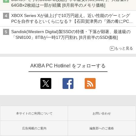
64GB×2枚組は一部が続騰 [8月前半のメモリ価格]
XBOX Series Xが値上げで10万円超え。近い性能のゲーミング
PCを自作するといくらになる？【石田賀津男の『酒の肴にPCゲ
ーム』】
Sandisk(Western Digital)製SSDの特価・下落が顕著、最速級の
「SN8100」8TBが一時17万円割れ [8月前半のSSD価格]
もっと見る
AKIBA PC Hotline! をフォローする
本サイトのご利用について
お問い合わせ
広告掲載のご案内
編集部へのご連絡