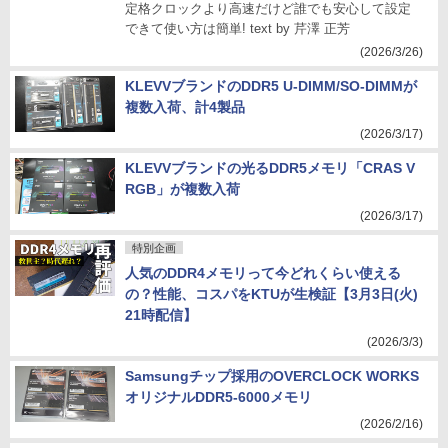
定格クロックより高速だけど誰でも安心して設定
できて使い方は簡単! text by 芹澤 正芳
(2026/3/26)
KLEVVブランドのDDR5 U-DIMM/SO-DIMMが
複数入荷、計4製品
(2026/3/17)
KLEVVブランドの光るDDR5メモリ「CRAS V
RGB」が複数入荷
(2026/3/17)
特別企画
人気のDDR4メモリって今どれくらい使える
の？性能、コスパをKTUが生検証【3月3日(火)
21時配信】
(2026/3/3)
Samsungチップ採用のOVERCLOCK WORKS
オリジナルDDR5-6000メモリ
(2026/2/16)