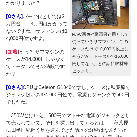
かかりました？
[Oさん]
パーツ代としては2
万円台……3万円はかかって
ないですね。サブマシンは1
RAW画像や動画保存用として
4,000円位ですよ。
使っているサブマシン。この
ケースだけで10,000円以上し
[加藤]
えっ？ サブマシンの
そうだが、トータルで15,000
ケースが14,000円じゃなく
円してない、との話に取材陣
てトータルでその値段です
ビックリ。
か？
[Oさん]
CPUはCeleron G1840ですし、ケースは秋葉原で
ジャンク扱いのを4,000円位で、電源もジャンクで500円
でしたね。
350Wとはいえ、500円でマトモな電源がジャンクとし
て売られていて、それを探し出してくるとは……秋葉原
に四半世紀近く足を運んできた我々の経験はなんだった