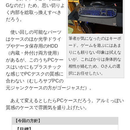
Gなのだ）ため、思い切りよ
く内部を総取っ換えすべき
だろう。
使い回しの可能なパーツ
筆者が気になったのはキーボ
はケースのほか光学ドライ
ード。ゲームを遊ぶにはあま
ブやデータ保存用のHDD
りにも頼りない印象は拭えな
（内蔵・外付け両方使用）
いが、こればかりは身体的な
があるが、このうちPCケー
相性が絡むため、Oさんの選
スはいかにもプラスチック
択にお任せしたい。
な感じでPCデスクの質感に
合わない（むしろサブPCの
元ジャンクケースの方がゴージャスだ）。
あえて変えるとしたらPCケースだろう。アルミっぽい
質感のケースで雰囲気を盛り上げたい。
【今回の方針】
【目標】