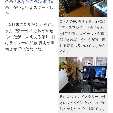
企画「
あなたのPC大改造計
画
」がいよいよスタートし
た。
OさんのPC周り全景。2PCに
3月末の募集開始から約1
4ディスプレイ、さらにそれ
ヶ月で数十件の応募が寄せ
をL字配置。スペースさえ確
られたが、栄えある第1回目
保できればこういう配置に憧
はライターの加藤 勝明が担
れる読者も多いのではなかろ
当させていただいた。
うか。
机にはウィンドスクリーン付
きのマイクが。ただこれで配
信とかをやっている訳ではな