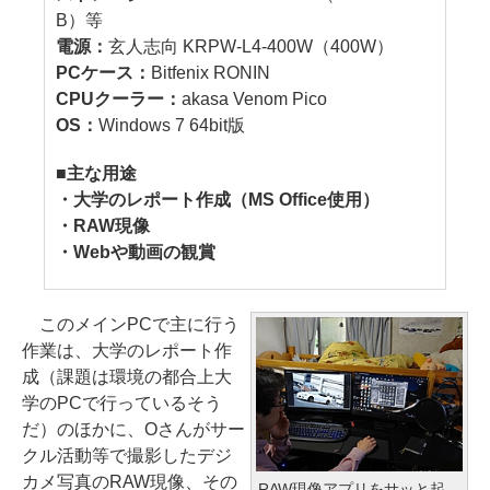
B）等
電源：
玄人志向 KRPW-L4-400W（400W）
PCケース：
Bitfenix RONIN
CPUクーラー：
akasa Venom Pico
OS：
Windows 7 64bit版
■主な用途
・大学のレポート作成（MS Office使用）
・RAW現像
・Webや動画の観賞
このメインPCで主に行う
作業は、大学のレポート作
成（課題は環境の都合上大
学のPCで行っているそう
だ）のほかに、Oさんがサー
クル活動等で撮影したデジ
カメ写真のRAW現像、その
RAW現像アプリをサッと起