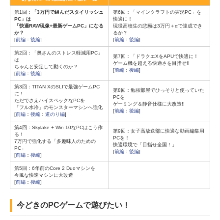
第1回：
「3万円で組んだスタイリッシュ
第6回：「マインクラフトの実況PC」を
PC」は
快適に！
「快適RAW現像+最新ゲームPC」になる
現役高校生の悲願は3万円＋αで達成でき
か？
るか？
[
前編
：
後編
]
[
前編
：
後編
]
第2回：「奥さんのストレス軽減用PC」
第7回：「ドラクエXをAPUで快適に！
は
ゲーム機を超える快適さを目指せ!!
ちゃんと安定して動くのか？
[
前編
：
後編
]
[
前編
：
後編
]
第3回：TITAN XのSLIで最強ゲームPC
第8回：勉強部屋でひっそりと使っていた
に！
PCを
ただでさえハイスペックなPCを
ゲーミング＆静音仕様に大改造!!
「フル水冷」のモンスターマシンへ強化
[
前編
：
後編
]
[
前編
：
後編
：
道のり編
]
第4回：Skylake + Win 10なPCはこう作
第9回：女子高放送部に快適な動画編集用
る！
PCを！
7万円で強化する「多趣味人のための
快適環境で「目指せ全国！」
PC」
[
前編
：
後編
]
[
前編
：
後編
]
第5回：6年前のCore 2 Duoマシンを
今風な快速マシンに大改造
[
前編
：
後編
]
今どきのPCゲームで遊びたい！