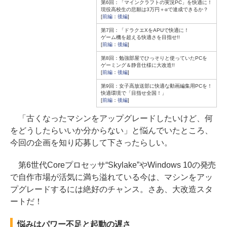
第6回：「マインクラフトの実況PC」を快適に！
現役高校生の悲願は3万円＋αで達成できるか？
[
前編
：
後編
]
第7回：「ドラクエXをAPUで快適に！
ゲーム機を超える快適さを目指せ!!
[
前編
：
後編
]
第8回：勉強部屋でひっそりと使っていたPCを
ゲーミング＆静音仕様に大改造!!
[
前編
：
後編
]
第9回：女子高放送部に快適な動画編集用PCを！
快適環境で「目指せ全国！」
[
前編
：
後編
]
「古くなったマシンをアップグレードしたいけど、何
をどうしたらいいか分からない」と悩んでいたところ、
今回の企画を知り応募して下さったらしい。
第6世代Coreプロセッサ“Skylake”やWindows 10の発売
で自作市場が活気に満ち溢れている今は、マシンをアッ
プグレードするには絶好のチャンス。さあ、大改造スタ
ートだ！
悩みはパワー不足と起動の遅さ