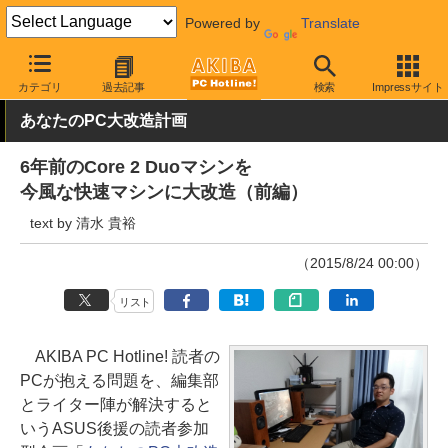
Powered by
Translate
AKIBA PC Hotline!
PCパーツ
CPU
Intel
カテゴリ
過去記事
検索
Impressサイト
あなたのPC大改造計画
6年前のCore 2 Duoマシンを
今風な快速マシンに大改造（前編）
text by 清水 貴裕
（2015/8/24 00:00）
リスト
AKIBA PC Hotline! 読者の
PCが抱える問題を、編集部
とライター陣が解決すると
いうASUS後援の読者参加