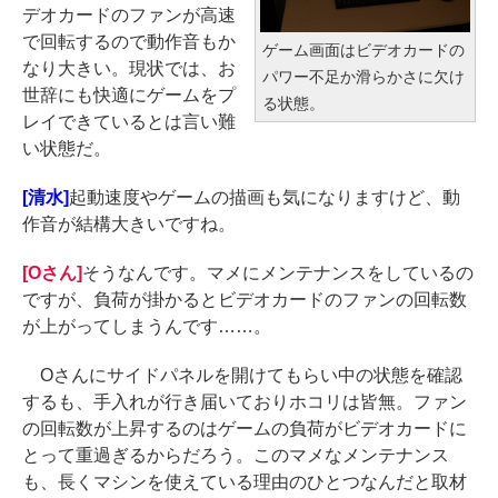
デオカードのファンが高速
で回転するので動作音もか
ゲーム画面はビデオカードの
なり大きい。現状では、お
パワー不足か滑らかさに欠け
世辞にも快適にゲームをプ
る状態。
レイできているとは言い難
い状態だ。
[清水]
起動速度やゲームの描画も気になりますけど、動
作音が結構大きいですね。
[Oさん]
そうなんです。マメにメンテナンスをしているの
ですが、負荷が掛かるとビデオカードのファンの回転数
が上がってしまうんです……。
Oさんにサイドパネルを開けてもらい中の状態を確認
するも、手入れが行き届いておりホコリは皆無。ファン
の回転数が上昇するのはゲームの負荷がビデオカードに
とって重過ぎるからだろう。このマメなメンテナンス
も、長くマシンを使えている理由のひとつなんだと取材