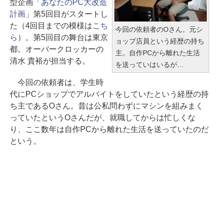
型企画「
あなたのPC大改造
計画
」第5回目がスタートし
た（4回目までの模様は
こち
今回の依頼者のOさん。元シ
ら
）。第5回目の舞台は東京
ョップ店員という経歴の持ち
都。オーバークロッカーの
主。自作PCから離れた生活
清水 貴裕が担当する。
を送っていはいるが…
今回の依頼者は、学生時
代にPCショップでアルバイトをしていたという経歴の持
ち主であるOさん。昔は公私問わずにマシンを組みまく
っていたというOさんだが、就職してからは忙しくな
り、ここ数年は自作PCから離れた生活を送っていたのだ
という。