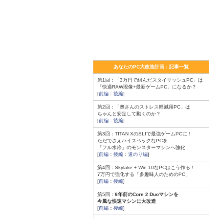
あなたのPC大改造計画：記事一覧
第1回：「3万円で組んだスタイリッシュPC」は
「快適RAW現像+最新ゲームPC」になるか？
[
前編
：
後編
]
第2回：「奥さんのストレス軽減用PC」は
ちゃんと安定して動くのか？
[
前編
：
後編
]
第3回：TITAN XのSLIで最強ゲームPCに！
ただでさえハイスペックなPCを
「フル水冷」のモンスターマシンへ強化
[
前編
：
後編
：
道のり編
]
第4回：Skylake + Win 10なPCはこう作る！
7万円で強化する「多趣味人のためのPC」
[
前編
：
後編
]
第5回：
6年前のCore 2 Duoマシンを
今風な快速マシンに大改造
[
前編
：
後編
]