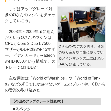
まずはアップグレード対
象のOさんのマシンをチェッ
クしていこう。
2008年～2009年頃に組ん
だというOさんのマシンは、
CPUがCore 2 Duo E7500、
OさんのPCデスク周り。音楽
マザーがDDR2版のP45マザ
の取り込みや再生に使ってい
ー、ビデオカードがRadeon
るメインマシンの上にはUSB
のHD4650という構成で、ス
DACが鎮座している。
トレージはHDDだ。
主な用途は「World of Warships」や「World of Tank
s」などのPCでしか遊べないゲームのプレイや、CDから
の音楽の取り込みだ。
【今回のアップグレード対象PC】
■スペック