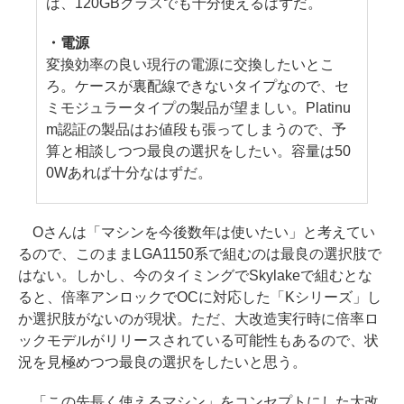
ば、120GBクラスでも十分使えるはずだ。
・電源
変換効率の良い現行の電源に交換したいとこ
ろ。ケースが裏配線できないタイプなので、セ
ミモジュラータイプの製品が望ましい。Platinu
m認証の製品はお値段も張ってしまうので、予
算と相談しつつ最良の選択をしたい。容量は50
0Wあれば十分なはずだ。
Oさんは「マシンを今後数年は使いたい」と考えてい
るので、このままLGA1150系で組むのは最良の選択肢で
はない。しかし、今のタイミングでSkylakeで組むとな
ると、倍率アンロックでOCに対応した「Kシリーズ」し
か選択肢がないのが現状。ただ、大改造実行時に倍率ロ
ックモデルがリリースされている可能性もあるので、状
況を見極めつつ最良の選択をしたいと思う。
「この先長く使えるマシン」をコンセプトにした大改