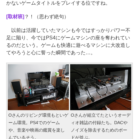
かないゲームタイトルをプレイする位ですね。
[取材班]
？！（思わず絶句）
以前は活躍していたマシンも今ではすっかりパワー不
足に陥り、今ではPS4にゲームマシンの座を奪われてい
るのだという。ゲームも快適に遊べるマシンに大改造し
てやろうと心に誓った瞬間であった…。
Oさんのリビング環境もといゲ
Oさんが組立てたというオーデ
ーム環境。PS4でのゲーム
ィオ雑誌の付録たち。DACや
や、音楽や映画の鑑賞を楽し
ノイズを除去するためのボー
んでいるそう。
ドが並ぶ。