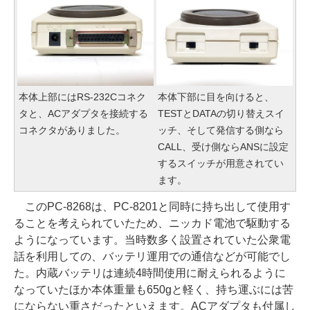
本体上部にはRS-232Cコネク
本体下部に目を向けると、
タと、ACアダプタを接続する
TESTとDATAの切り替えスイ
コネクタがありました。
ッチ、そして発信する側なら
CALL、受け側ならANSに設定
するスイッチが用意されてい
ます。
このPC-8268は、PC-8201と同時に持ち出して使用す
ることを考えられていたため、ニッカド電池で駆動する
ようになっています。当時数多く設置されていた公衆電
話を利用しての、バッテリ運用での通信などが可能でし
た。内蔵バッテリは連続4時間使用に耐えられるように
なっていたほか本体重量も650gと軽く、持ち運ぶには苦
にならない重さだったといえます。ACアダプタも付属し