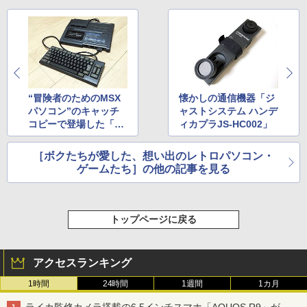
“冒険者のためのMSX
懐かしの通信機器「ジ
パソコン”のキャッチ
ャストシステム ハンデ
コピーで登場した「日
ィカプラJS-HC002」
立 H50」
［ボクたちが愛した、想い出のレトロパソコン・
ゲームたち］の他の記事を見る
トップページに戻る
アクセスランキング
1時間
24時間
1週間
1カ月