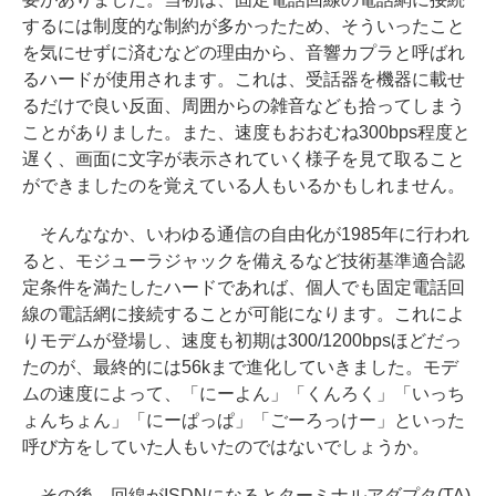
するには制度的な制約が多かったため、そういったこと
を気にせずに済むなどの理由から、音響カプラと呼ばれ
るハードが使用されます。これは、受話器を機器に載せ
るだけで良い反面、周囲からの雑音なども拾ってしまう
ことがありました。また、速度もおおむね300bps程度と
遅く、画面に文字が表示されていく様子を見て取ること
ができましたのを覚えている人もいるかもしれません。
そんななか、いわゆる通信の自由化が1985年に行われ
ると、モジューラジャックを備えるなど技術基準適合認
定条件を満たしたハードであれば、個人でも固定電話回
線の電話網に接続することが可能になります。これによ
りモデムが登場し、速度も初期は300/1200bpsほどだっ
たのが、最終的には56kまで進化していきました。モデ
ムの速度によって、「にーよん」「くんろく」「いっち
ょんちょん」「にーぱっぱ」「ごーろっけー」といった
呼び方をしていた人もいたのではないでしょうか。
その後、回線がISDNになるとターミナルアダプタ(TA)