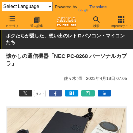
Powered by
Translate
AKIBA PC Hotline!
PC周辺機器
その他PC関連
その他
カテゴリ
過去記事
検索
Impressサイト
ボクたちが愛した、想い出のレトロパソコン・マイコン
たち
懐かしの通信機器「NEC PC-8268 パーソナルカプ
ラ」
佐々木 潤
2023年4月18日 07:05
リスト