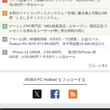
ライカ監修カメラ搭載の6.5インチスマホ「AQUOS R9」が
39,000円！中古セール
令和のファミコンディスクシステム？安価に書き換え可能なGB
用「しましまディスクシステム」
ゲーミングPC専門店「MDL秋葉原店」がオープン、開店記念プ
レゼントを求めるユーザーが押し寄せ長蛇の列に
アキバお買い得価格情報（8月6日～7日調査） お盆セール、
Radeon RX 9070 XTが89,800円、水平周波数24.8kHz対応の17
型モニターが9,801円、暑さ指数連動セール ほか
「iPhone 14 128GB」が58,880円、「第2世代iPhone SE
64GB」が18,880円！中古Bランク品セール
もっと見る
AKIBA PC Hotline! をフォローする