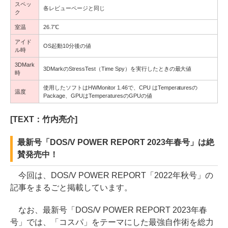
スペッ
各レビューページと同じ
ク
室温
26.7℃
アイド
OS起動10分後の値
ル時
3DMark
3DMarkのStressTest（Time Spy）を実行したときの最大値
時
使用したソフトはHWMonitor 1.46で、CPU はTemperaturesの
温度
Package、GPUはTemperaturesのGPUの値
[TEXT：竹内亮介]
最新号「DOS/V POWER REPORT 2023年春号」は絶
賛発売中！
今回は、DOS/V POWER REPORT「2022年秋号」の
記事をまるごと掲載しています。
なお、最新号「DOS/V POWER REPORT 2023年春
号」では、「コスパ」をテーマにした最強自作術を総力