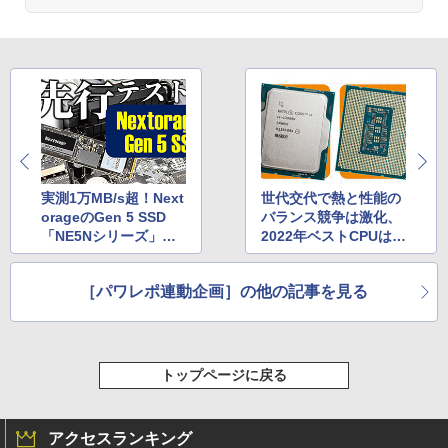
実測1万MB/s超！Next
世代交代で熱と性能の
orageのGen 5 SSD
バランス競争は激化、
「NE5Nシリーズ」の
2022年ベストCPUはど
先行テストをライブで
れだ！？【PCパーツ1
お届け！同社スタッフ
00選 CPU編】
［パワレポ連動企画］の他の記事を見る
にもあれこれ聞いてみ
ます！
トップページに戻る
アクセスランキング