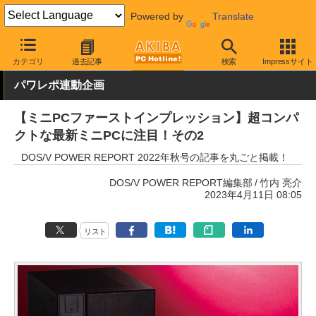
Powered by
Translate
AKIBA PC Hotline!
PC本体・ソフト
PC本体
小型PC
カテゴリ
過去記事
検索
Impressサイト
パワレポ連動企画
【ミニPCファーストインプレッション】超コンパ
クトな最新ミニPCに注目！その2
DOS/V POWER REPORT 2022年秋号の記事を丸ごと掲載！
DOS/V POWER REPORT編集部
竹内 亮介
2023年4月11日 08:05
リスト