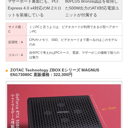
マザーボード裏面にも、PCI
80PLUS Bronze認証を取得し
Express 4.0 x4対応のM.2スロ
た500W出力のATX対応電源ユ
ットを装備している
ニットが付属する
サイズ感：
ミニPCと言うよりは、ビデオカードが利用できる小型ベアボー
C
ンPC
CPUやメモリ、SSD、ビデオカードまで選べるのはこのモデル
拡張性：A
のみ
自作PCで考えればPCケース、電源、マザーがこの価格で揃うの
コスパ：A
は魅力
ZOTAC Technology ZBOX Eシリーズ MAGNUS
EN173080C 直販価格：322,300円