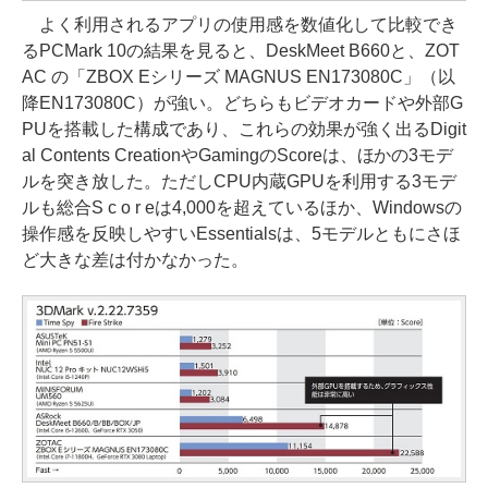
よく利用されるアプリの使用感を数値化して比較でき
るPCMark 10の結果を見ると、DeskMeet B660と、ZOT
AC の「ZBOX Eシリーズ MAGNUS EN173080C」（以
降EN173080C）が強い。どちらもビデオカードや外部G
PUを搭載した構成であり、これらの効果が強く出るDigit
al Contents CreationやGamingのScoreは、ほかの3モデ
ルを突き放した。ただしCPU内蔵GPUを利用する3モデ
ルも総合S c o r eは4,000を超えているほか、Windowsの
操作感を反映しやすいEssentialsは、5モデルともにさほ
ど大きな差は付かなかった。