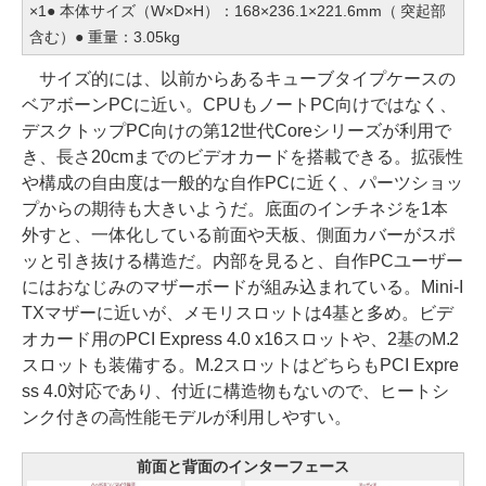
×1● 本体サイズ（W×D×H）：168×236.1×221.6mm（ 突起部
含む）● 重量：3.05kg
サイズ的には、以前からあるキューブタイプケースの
ベアボーンPCに近い。CPUもノートPC向けではなく、
デスクトップPC向けの第12世代Coreシリーズが利用で
き、長さ20cmまでのビデオカードを搭載できる。拡張性
や構成の自由度は一般的な自作PCに近く、パーツショッ
プからの期待も大きいようだ。底面のインチネジを1本
外すと、一体化している前面や天板、側面カバーがスポ
ッと引き抜ける構造だ。内部を見ると、自作PCユーザー
にはおなじみのマザーボードが組み込まれている。Mini-I
TXマザーに近いが、メモリスロットは4基と多め。ビデ
オカード用のPCI Express 4.0 x16スロットや、2基のM.2
スロットも装備する。M.2スロットはどちらもPCI Expre
ss 4.0対応であり、付近に構造物もないので、ヒートシ
ンク付きの高性能モデルが利用しやすい。
前面と背面のインターフェース