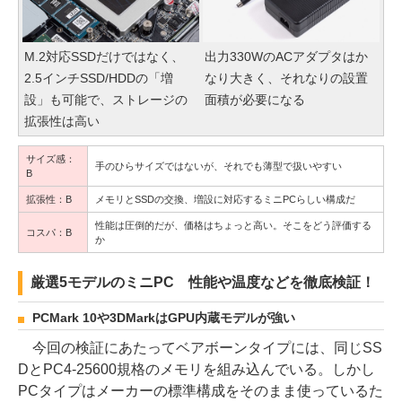
M.2対応SSDだけではなく、
出力330WのACアダプタはか
2.5インチSSD/HDDの「増
なり大きく、それなりの設置
設」も可能で、ストレージの
面積が必要になる
拡張性は高い
サイズ感：
手のひらサイズではないが、それでも薄型で扱いやすい
B
拡張性：B
メモリとSSDの交換、増設に対応するミニPCらしい構成だ
性能は圧倒的だが、価格はちょっと高い。そこをどう評価する
コスパ：B
か
厳選5モデルのミニPC 性能や温度などを徹底検証！
PCMark 10や3DMarkはGPU内蔵モデルが強い
今回の検証にあたってベアボーンタイプには、同じSS
DとPC4-25600規格のメモリを組み込んでいる。しかし
PCタイプはメーカーの標準構成をそのまま使っているた