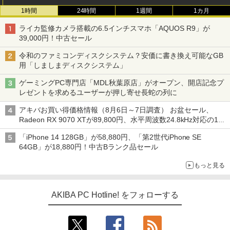
1時間
24時間
1週間
1カ月
ライカ監修カメラ搭載の6.5インチスマホ「AQUOS R9」が
39,000円！中古セール
令和のファミコンディスクシステム？安価に書き換え可能なGB
用「しましまディスクシステム」
ゲーミングPC専門店「MDL秋葉原店」がオープン、開店記念プ
レゼントを求めるユーザーが押し寄せ長蛇の列に
アキバお買い得価格情報（8月6日～7日調査） お盆セール、
Radeon RX 9070 XTが89,800円、水平周波数24.8kHz対応の17
型モニターが9,801円、暑さ指数連動セール ほか
「iPhone 14 128GB」が58,880円、「第2世代iPhone SE
64GB」が18,880円！中古Bランク品セール
もっと見る
AKIBA PC Hotline! をフォローする