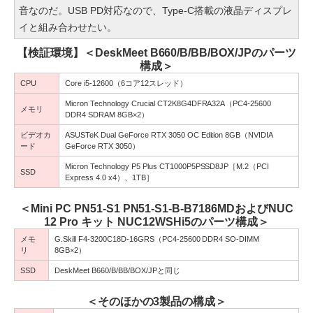
音なのだ。USB PD対応なので、Type-C搭載の液晶ディスプレ
イと組み合わせたい。
【検証環境】＜DeskMeet B660/B/BB/BOX/JPのパーツ
構成＞
CPU
Core i5-12600（6コア12スレッド）
Micron Technology Crucial CT2K8G4DFRA32A（PC4-25600
メモリ
DDR4 SDRAM 8GB×2）
ビデオカ
ASUSTeK Dual GeForce RTX 3050 OC Edition 8GB（NVIDIA
ード
GeForce RTX 3050）
Micron Technology P5 Plus CT1000P5PSSD8JP［M.2（PCI
SSD
Express 4.0 x4）、1TB］
＜Mini PC PN51-S1 PN51-S1-B-B7186MDおよびNUC
12 Pro キット NUC12WSHi5のパーツ構成＞
メモ
G.Skill F4-3200C18D-16GRS（PC4-25600 DDR4 SO-DIMM
リ
8GB×2）
SSD
DeskMeet B660/B/BB/BOX/JPと同じ
＜そのほかの3製品の構成＞