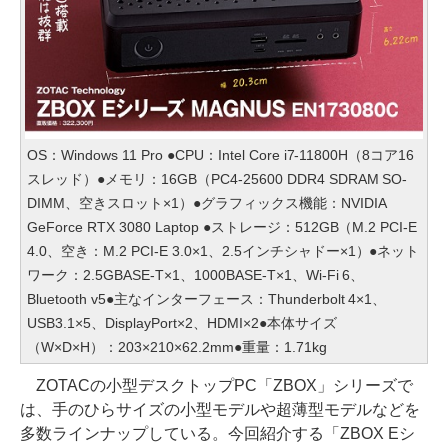
OS：Windows 11 Pro ●CPU：Intel Core i7-11800H（8コア16
スレッド）●メモリ：16GB（PC4-25600 DDR4 SDRAM SO-
DIMM、空きスロット×1）●グラフィックス機能：NVIDIA
GeForce RTX 3080 Laptop ●ストレージ：512GB（M.2 PCI-E
4.0、空き：M.2 PCI-E 3.0×1、2.5インチシャドー×1）●ネット
ワーク：2.5GBASE-T×1、1000BASE-T×1、Wi-Fi 6、
Bluetooth v5●主なインターフェース：Thunderbolt 4×1、
USB3.1×5、DisplayPort×2、HDMI×2●本体サイズ
（W×D×H）：203×210×62.2mm●重量：1.71kg
ZOTACの小型デスクトップPC「ZBOX」シリーズで
は、手のひらサイズの小型モデルや超薄型モデルなどを
多数ラインナップしている。今回紹介する「ZBOX Eシ