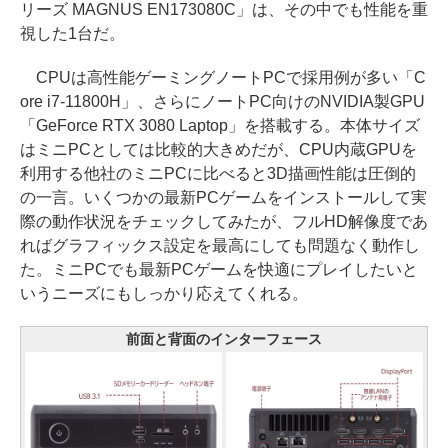
リーズ MAGNUS EN173080C」は、その中でも性能を重
視した1台だ。
CPUは高性能ゲーミングノートPCで採用例が多い「C
ore i7-11800H」、さらにノートPC向けのNVIDIA製GPU
「GeForce RTX 3080 Laptop」を搭載する。本体サイズ
はミニPCとしては比較的大きめだが、CPU内蔵GPUを
利用する他社のミニPCに比べると3D描画性能は圧倒的
の一言。いくつかの最新PCゲームをインストールして実
際の動作状況をチェックしてみたが、フルHD解像度であ
ればグラフィックス設定を最高にしても問題なく動作し
た。ミニPCでも最新PCゲームを快適にプレイしたいと
いうニーズにもしっかり応えてくれる。
前面と背面のインターフェース