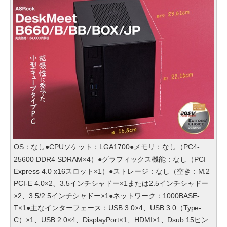
OS：なし●CPUソケット：LGA1700●メモリ：なし（PC4-
25600 DDR4 SDRAM×4）●グラフィックス機能：なし（PCI
Express 4.0 x16スロット×1）●ストレージ：なし（空き：M.2
PCI-E 4.0×2、3.5インチシャドー×1または2.5インチシャドー
×2、3.5/2.5インチシャドー×1●ネットワーク：1000BASE-
T×1●主なインターフェース：USB 3.0×4、USB 3.0（Type-
C）×1、USB 2.0×4、DisplayPort×1、HDMI×1、Dsub 15ピン