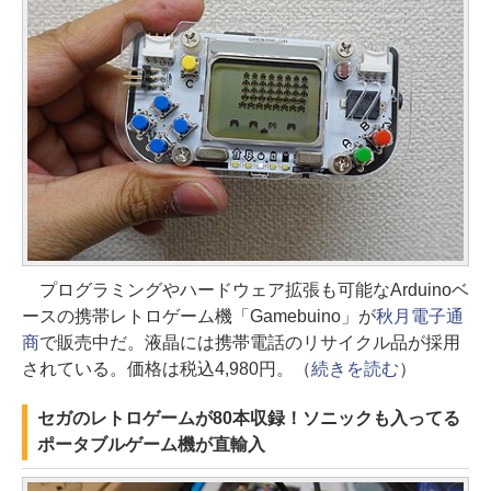
プログラミングやハードウェア拡張も可能なArduinoベ
ースの携帯レトロゲーム機「Gamebuino」が
秋月電子通
商
で販売中だ。液晶には携帯電話のリサイクル品が採用
されている。価格は税込4,980円。（
続きを読む
）
セガのレトロゲームが80本収録！ソニックも入ってる
ポータブルゲーム機が直輸入