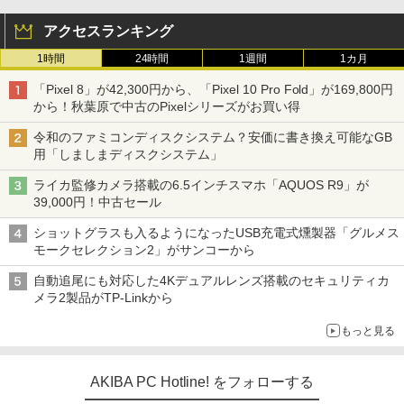
アクセスランキング
1時間
24時間
1週間
1カ月
「Pixel 8」が42,300円から、「Pixel 10 Pro Fold」が169,800円
から！秋葉原で中古のPixelシリーズがお買い得
令和のファミコンディスクシステム？安価に書き換え可能なGB
用「しましまディスクシステム」
ライカ監修カメラ搭載の6.5インチスマホ「AQUOS R9」が
39,000円！中古セール
ショットグラスも入るようになったUSB充電式燻製器「グルメス
モークセレクション2」がサンコーから
自動追尾にも対応した4Kデュアルレンズ搭載のセキュリティカ
メラ2製品がTP-Linkから
もっと見る
AKIBA PC Hotline! をフォローする