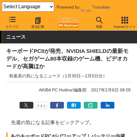
Powered by
Translate
AKIBA PC Hotline!
その他
カテゴリ
過去記事
検索
Impressサイト
ニュース
キーボードPCIIが発売、NVIDIA SHIELDの最新モ
デル、セガゲーム80本収録のゲーム機、ビデオカ
ードが高騰ほか
秋葉原の気になるニュース（1月30日～2月5日分）
AKIBA PC Hotline!編集部
2017年2月6日 08:05
リスト
先週の気になる記事をピックアップ。
あのキーボードPCがパワーアップ！バッテリー内蔵