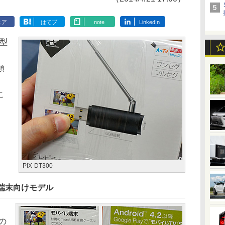
ェア
はてブ
note
LinkedIn
小型
」
頭
は
こ
PIX-DT300
端末向けモデル
続の