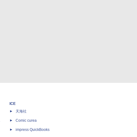
ICE
天海社
ス
Comic curea
impress QuickBooks