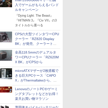
Intel Z890/B860マザーの購
入でゲームがもらえるバンド
ルキャンペーン
『Dying Light: The Beast』
『HITMAN 3』『Civ VII』の3
タイトルから選べる
CPSの大型ツインタワーCPU
クーラー「RZ820 Display
BK」が発売、クーラートッ
プに5インチ液晶搭載
全高118.5mmのデュアルタ
ワーCPUクーラー「RZ620M
X BK」がCPSから
microATXマザーが2枚搭載で
きる巨大PCケース「CAPO
X」がThermaltakeから、カ
ラーは2色
LenovoのノートPCやゲーミ
ングタブレットなどがお得！
楽天お買い物マラソン
準固体モバイルバッテリーな