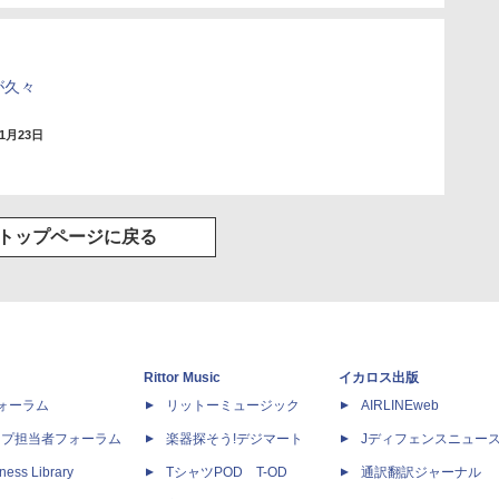
が久々
年1月23日
トップページに戻る
Rittor Music
イカロス出版
dフォーラム
リットーミュージック
AIRLINEweb
ップ担当者フォーラム
楽器探そう!デジマート
Jディフェンスニュー
ness Library
TシャツPOD T-OD
通訳翻訳ジャーナル