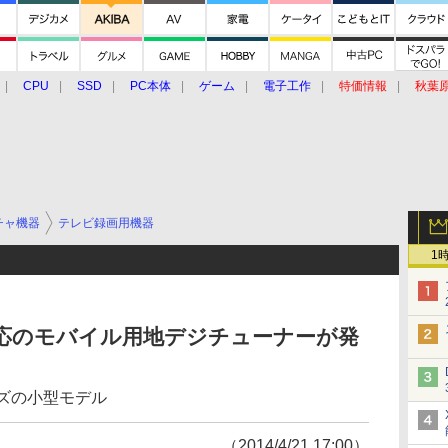
CPU
SSD
PC本体
ゲーム
電子工作
特価情報
秋葉
グルメ
イベント
価格動向
チャ機器
テレビ録画用機器
1
ws両対応のモバイル用地デジチューナーが発
ズの小型モデル
（2014/4/21 17:00）