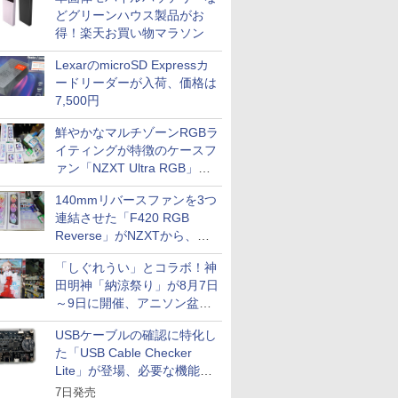
どグリーンハウス製品がお
得！楽天お買い物マラソン
LexarのmicroSD Expressカ
ードリーダーが入荷、価格は
7,500円
鮮やかなマルチゾーンRGBラ
イティングが特徴のケースフ
ァン「NZXT Ultra RGB」が
発売、計8製品
140mmリバースファンを3つ
連結させた「F420 RGB
Reverse」がNZXTから、単
一フレーム採用
「しぐれうい」とコラボ！神
田明神「納涼祭り」が8月7日
～9日に開催、アニソン盆踊
りや屋台グルメなどもあり
USBケーブルの確認に特化し
た「USB Cable Checker
Lite」が登場、必要な機能を
凝縮しコンパクトに
7日発売