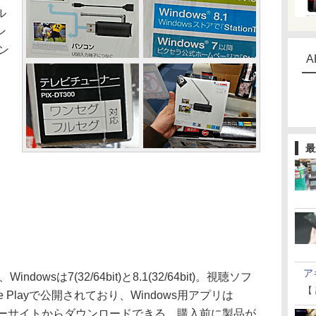
ル
ン
ン
A
最
ア
ndowsは7(32/64bit)と8.1(32/64bit)。視聴ソフ
【
le Playで公開されており、Windows用アプリは
ーカーサイトからダウンロードできる。購入前に製品が