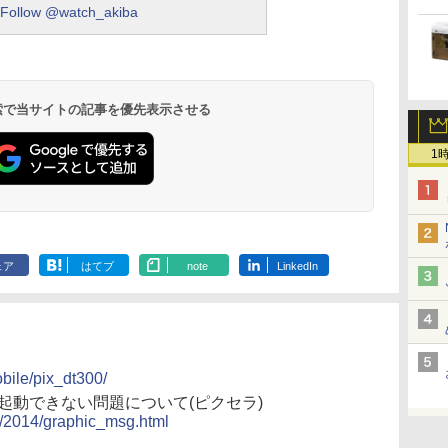
Follow @watch_akiba
 検索で当サイトの記事を優先表示させる
1
ェア
はてブ
note
LinkedIn
obile/pix_dt300/
nsBookで起動できない問題について(ピクセラ)
fo/2014/graphic_msg.html