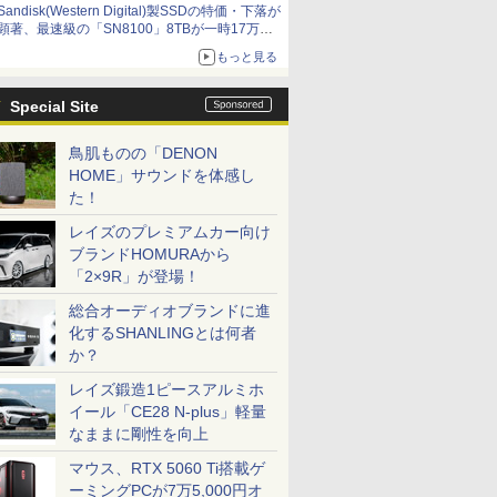
Sandisk(Western Digital)製SSDの特価・下落が
顕著、最速級の「SN8100」8TBが一時17万円
割れ [8月前半のSSD価格]
もっと見る
Special Site
鳥肌ものの「DENON
HOME」サウンドを体感し
た！
レイズのプレミアムカー向け
ブランドHOMURAから
「2×9R」が登場！
総合オーディオブランドに進
化するSHANLINGとは何者
か？
レイズ鍛造1ピースアルミホ
イール「CE28 N-plus」軽量
なままに剛性を向上
マウス、RTX 5060 Ti搭載ゲ
ーミングPCが7万5,000円オ