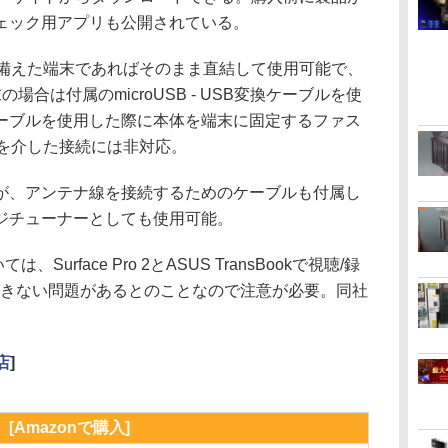
ェック用アプリも公開されている。
備えた端末であればそのまま直結して使用可能で、
の場合は付属のmicroUSB - USB変換ケーブルを使
ーブルを使用した際に本体を端末に固定するファス
ブを介した接続には非対応。
、アンテナ線を接続するためのケーブルも付属し
ジチューナーとしても使用可能。
、Surface Pro 2とASUS TransBookで視聴/録
起動できない問題があるとのことなので注意が必要。同社
。
店
]
[Amazonで購入]