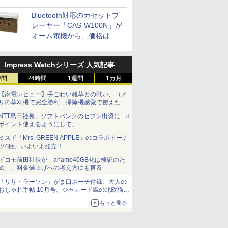
Bluetooth対応のカセットプ
レーヤー「CAS-W100N」が
オーム電機から、価格は
5,940円
Impress Watchシリーズ 人気記事
時間
24時間
1週間
1カ月
【家電レビュー】手ごわい雑草との戦い、コメ
リの草刈機で完全勝利 掃除機感覚で使えた
NTT島田社長、ソフトバンクのセブン出資に「d
ポイント使えるようにして」
ミスド「Mrs. GREEN APPLE」のコラボドーナ
ツ4種、いよいよ発売！
ドコモ前田社長が「ahamo40GB化は検証のた
め」、料金値上げへの考え方にも言及
「リサ・ラーソン」がま口ポーチ付録、大人の
おしゃれ手帖 10月号。ジャカード織の北欧猫デ
ザイン
もっと見る