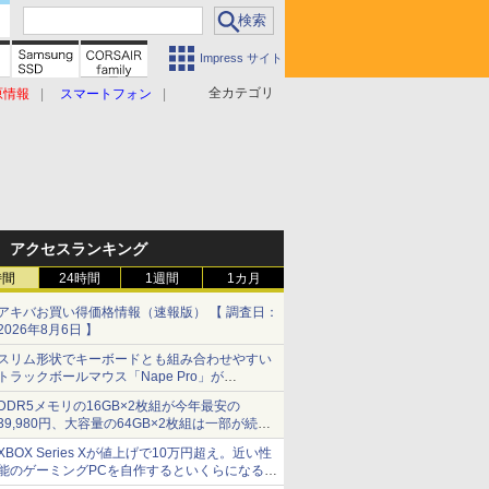
Impress サイト
全カテゴリ
原情報
スマートフォン
アクセスランキング
時間
24時間
1週間
1カ月
アキバお買い得価格情報（速報版） 【 調査日：
2026年8月6日 】
スリム形状でキーボードとも組み合わせやすい
トラックボールマウス「Nape Pro」が
Keychronから
DDR5メモリの16GB×2枚組が今年最安の
39,980円、大容量の64GB×2枚組は一部が続騰
[8月前半のメモリ価格]
XBOX Series Xが値上げで10万円超え。近い性
能のゲーミングPCを自作するといくらになる？
【石田賀津男の『酒の肴にPCゲーム』】