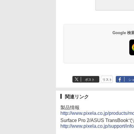
Google
ポスト
リスト
シ
関連リンク
製品情報
http://www.pixela.co.jp/products/m
Surface Pro 2/ASUS Tra
http://www.pixela.co.jp/support/in