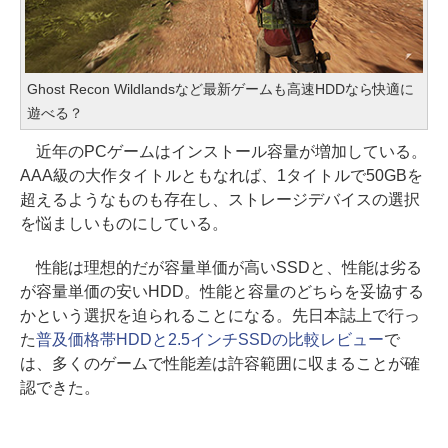
Ghost Recon Wildlandsなど最新ゲームも高速HDDなら快適に
遊べる？
近年のPCゲームはインストール容量が増加している。
AAA級の大作タイトルともなれば、1タイトルで50GBを
超えるようなものも存在し、ストレージデバイスの選択
を悩ましいものにしている。
性能は理想的だが容量単価が高いSSDと、性能は劣る
が容量単価の安いHDD。性能と容量のどちらを妥協する
かという選択を迫られることになる。先日本誌上で行っ
た
普及価格帯HDDと2.5インチSSDの比較レビュー
で
は、多くのゲームで性能差は許容範囲に収まることが確
認できた。