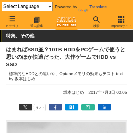
Powered by
Translate
AKIBA PC Hotline!
PCパーツ
HDD（ハードディスク）
Seagat
カテゴリ
過去記事
検索
Impressサイト
特集、その他
はまればSSD並？10TB HDDをPCゲームで使うと
思いのほか快適だった、大作ゲームでHDD vs
SSD
標準的なHDDとの違いや、Optaneメモリの効果もテスト text
by 坂本はじめ
坂本はじめ
2017年7月3日 00:05
リスト